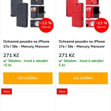
k
k
t
t
–23 %
–23 %
ů
354 Kč
354 Kč
ů
Ochranné pouzdro na iPhone
Ochranné pouzdro na iPhone
17e / 16e - Mercury, Mansoor
17e / 16e - Mercury, Mansoor
MagSafe Navy
MagSafe Red
271 Kč
271 Kč
Skladem - hned k odeslání
Skladem - hned k odeslání
>5 ks
5 ks
DO KOŠÍKU
DO KOŠÍKU
Akce
Akce