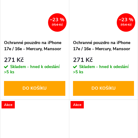
–23 %
–23 %
354 Kč
354 Kč
Ochranné pouzdro na iPhone
Ochranné pouzdro na iPhone
17e / 16e - Mercury, Mansoor
17e / 16e - Mercury, Mansoor
MagSafe Brown
MagSafe Mint
271 Kč
271 Kč
Skladem - hned k odeslání
Skladem - hned k odeslání
>5 ks
>5 ks
DO KOŠÍKU
DO KOŠÍKU
Akce
Akce