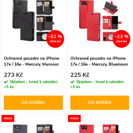
z
ý
Abecedně
e
p
n
i
–22 %
–23 %
354 Kč
294 Kč
í
s
p
Ochranné pouzdro na iPhone
Ochranné pouzdro na iPhone
17e / 16e - Mercury, Mansoor
17e / 16e - Mercury, Bluemoon
p
MagSafe Black
MagSafe Red
r
273 Kč
225 Kč
r
Skladem - hned k odeslání
Skladem - hned k odeslání
>5 ks
>5 ks
o
o
DO KOŠÍKU
DO KOŠÍKU
d
d
u
Akce
Akce
u