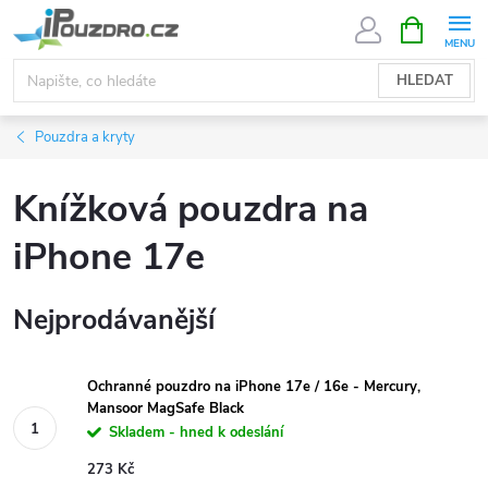
Přejít
NÁKUPNÍ
KOŠÍK
na
obsah
HLEDAT
Pouzdra a kryty
Knížková pouzdra na
iPhone 17e
Nejprodávanější
Ochranné pouzdro na iPhone 17e / 16e - Mercury,
Mansoor MagSafe Black
Skladem - hned k odeslání
273 Kč