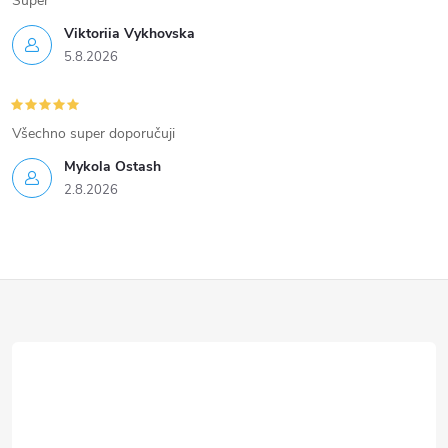
Super
ý
Viktoriia Vykhovska
p
5.8.2026
i
s
Všechno super doporučuji
u
Mykola Ostash
2.8.2026
Z
á
p