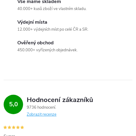
Vše máme skladem
á
40.000+ kusů zboží ve vlastním skladu.
d
Výdejní místa
a
12.000+ výdejních míst po celé ČR a SR.
c
Ověřený obchod
450.000+ vyřízených objednávek.
í
p
r
v
Hodnocení zákazníků
k
5,0
9736 hodnocení
y
Zobrazit recenze
v