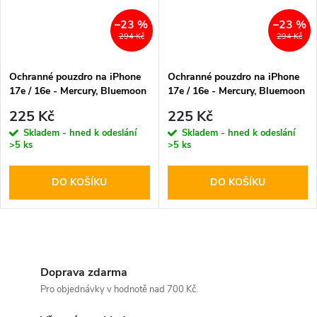
–23 %
–23 %
294 Kč
294 Kč
Ochranné pouzdro na iPhone
Ochranné pouzdro na iPhone
17e / 16e - Mercury, Bluemoon
17e / 16e - Mercury, Bluemoon
MagSafe Brown
MagSafe HotPink
225 Kč
225 Kč
Skladem - hned k odeslání
Skladem - hned k odeslání
>5 ks
>5 ks
DO KOŠÍKU
DO KOŠÍKU
O
v
Doprava zdarma
Pro objednávky v hodnotě nad 700 Kč.
l