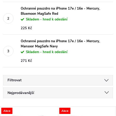
Ochranné pouzdro na iPhone 17e / 16e - Mercury,
Bluemoon MagSafe Red
Skladem - hned k odeslání
225 Kč
Ochranné pouzdro na iPhone 17e / 16e - Mercury,
Mansoor MagSafe Navy
Skladem - hned k odeslání
271 Kč
Filtrovat
Ř
Nejprodávanější
a
Nejlevnější
V
Akce
Akce
Nejdražší