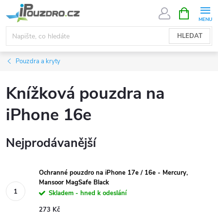
Přejít
NÁKUPNÍ
KOŠÍK
na
obsah
HLEDAT
Pouzdra a kryty
Knížková pouzdra na
iPhone 16e
Nejprodávanější
Ochranné pouzdro na iPhone 17e / 16e - Mercury,
Mansoor MagSafe Black
Skladem - hned k odeslání
273 Kč