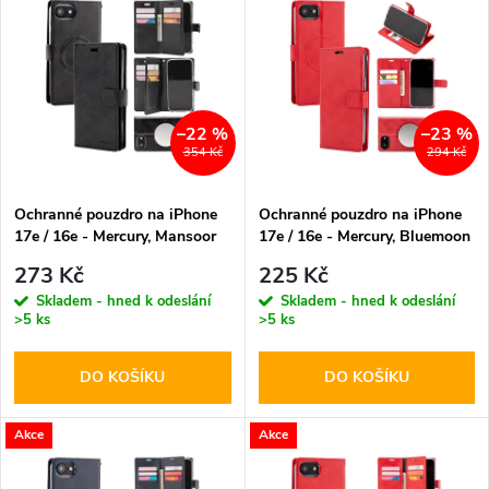
z
ý
Abecedně
e
p
n
i
–22 %
–23 %
354 Kč
294 Kč
í
s
p
Ochranné pouzdro na iPhone
Ochranné pouzdro na iPhone
17e / 16e - Mercury, Mansoor
17e / 16e - Mercury, Bluemoon
p
MagSafe Black
MagSafe Red
r
273 Kč
225 Kč
r
Skladem - hned k odeslání
Skladem - hned k odeslání
>5 ks
>5 ks
o
o
DO KOŠÍKU
DO KOŠÍKU
d
d
u
Akce
Akce
u