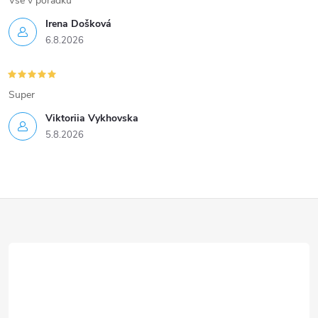
Vse v poradku
ý
Irena Došková
p
6.8.2026
i
s
Super
u
Viktoriia Vykhovska
5.8.2026
Z
á
p