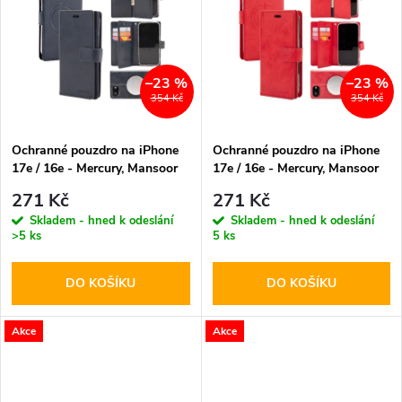
k
k
t
t
–23 %
–23 %
ů
354 Kč
354 Kč
ů
Ochranné pouzdro na iPhone
Ochranné pouzdro na iPhone
17e / 16e - Mercury, Mansoor
17e / 16e - Mercury, Mansoor
MagSafe Navy
MagSafe Red
271 Kč
271 Kč
Skladem - hned k odeslání
Skladem - hned k odeslání
>5 ks
5 ks
DO KOŠÍKU
DO KOŠÍKU
Akce
Akce