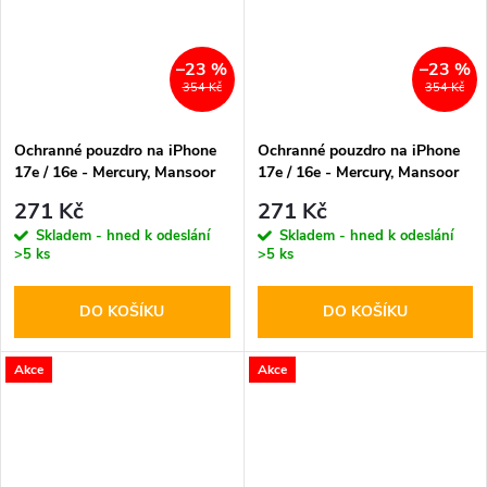
–23 %
–23 %
354 Kč
354 Kč
Ochranné pouzdro na iPhone
Ochranné pouzdro na iPhone
17e / 16e - Mercury, Mansoor
17e / 16e - Mercury, Mansoor
MagSafe Brown
MagSafe Mint
271 Kč
271 Kč
Skladem - hned k odeslání
Skladem - hned k odeslání
>5 ks
>5 ks
DO KOŠÍKU
DO KOŠÍKU
Akce
Akce