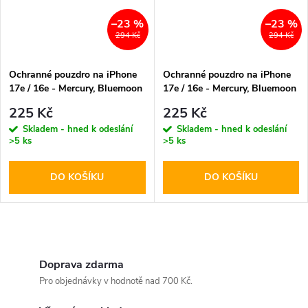
–23 %
–23 %
294 Kč
294 Kč
Ochranné pouzdro na iPhone
Ochranné pouzdro na iPhone
17e / 16e - Mercury, Bluemoon
17e / 16e - Mercury, Bluemoon
MagSafe Brown
MagSafe HotPink
225 Kč
225 Kč
Skladem - hned k odeslání
Skladem - hned k odeslání
>5 ks
>5 ks
DO KOŠÍKU
DO KOŠÍKU
O
v
Doprava zdarma
Pro objednávky v hodnotě nad 700 Kč.
l