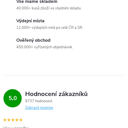
Vše máme skladem
á
40.000+ kusů zboží ve vlastním skladu.
d
Výdejní místa
a
12.000+ výdejních míst po celé ČR a SR.
c
Ověřený obchod
450.000+ vyřízených objednávek.
í
p
r
v
Hodnocení zákazníků
k
5,0
9737 hodnocení
y
Zobrazit recenze
v