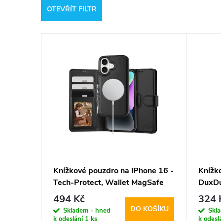
OTEVŘÍT FILTR
e
V
n
ý
í
p
p
i
r
s
o
p
d
Knížkové pouzdro na iPhone 16 -
Knížk
Tech-Protect, Wallet MagSafe
DuxDu
r
u
Black
494 Kč
324 
DO KOŠÍKU
o
Skladem - hned
Skl
k
k odeslání
1 ks
k odesl