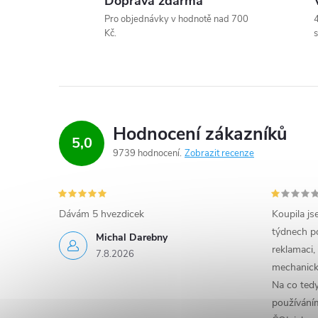
Doprava zdarma
l
Pro objednávky v hodnotě nad 700
4
Kč.
s
á
d
a
c
Hodnocení zákazníků
5,0
9739 hodnocení
Zobrazit recenze
í
p
r
Dávám 5 hvezdicek
Koupila js
týdnech po
Michal Darebny
v
reklamaci,
7.8.2026
mechanick
k
Na co ted
y
používáním