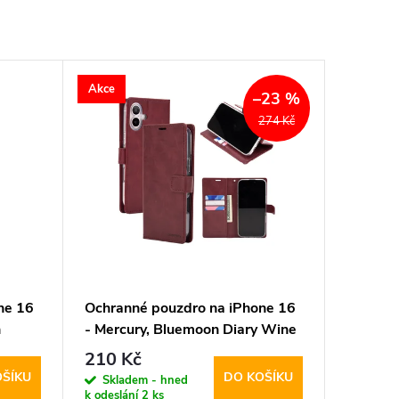
Akce
–23 %
274 Kč
ne 16
Ochranné pouzdro na iPhone 16
h
- Mercury, Bluemoon Diary Wine
210 Kč
OŠÍKU
DO KOŠÍKU
Skladem - hned
k odeslání
2 ks