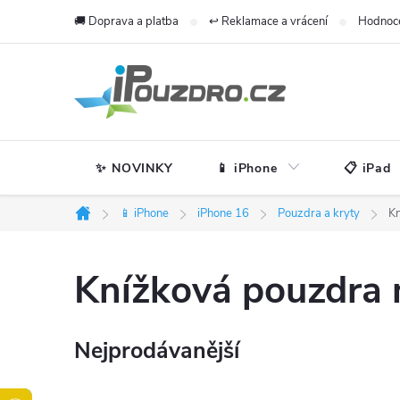
Přejít
🚚 Doprava a platba
↩️ Reklamace a vrácení
Hodnoc
na
obsah
✨ NOVINKY
📱 iPhone
📋 iPad
📱 iPhone
iPhone 16
Pouzdra a kryty
K
Domů
Knížková pouzdra 
Nejprodávanější