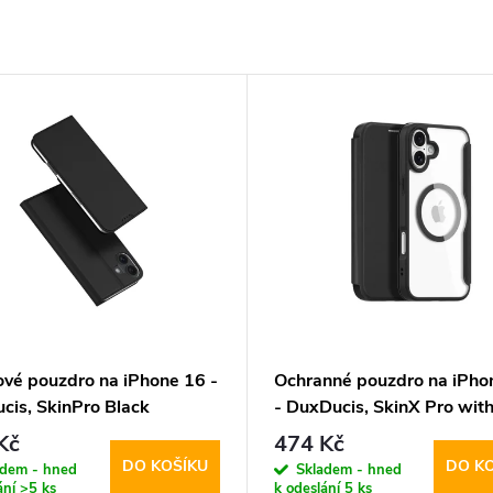
ové pouzdro na iPhone 16 -
Ochranné pouzdro na iPho
cis, SkinPro Black
- DuxDucis, SkinX Pro wit
MagSafe Black
Kč
474 Kč
DO KOŠÍKU
DO K
adem - hned
Skladem - hned
ání
>5 ks
k odeslání
5 ks