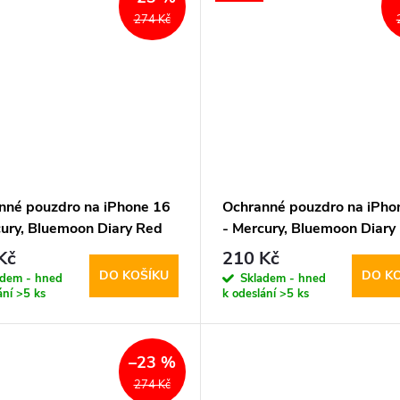
274 Kč
nné pouzdro na iPhone 16
Ochranné pouzdro na iPho
cury, Bluemoon Diary Red
- Mercury, Bluemoon Diary
Brown
Kč
210 Kč
DO KOŠÍKU
DO K
adem - hned
Skladem - hned
ání
>5 ks
k odeslání
>5 ks
–23 %
274 Kč