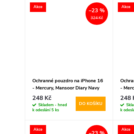
Akce
Akce
–23 %
324 Kč
Ochranné pouzdro na iPhone 16
Ochra
- Mercury, Mansoor Diary Navy
- Mer
248 Kč
248 
DO KOŠÍKU
Skladem - hned
Skl
k odeslání
5 ks
k odesl
Akce
Akce
–23 %