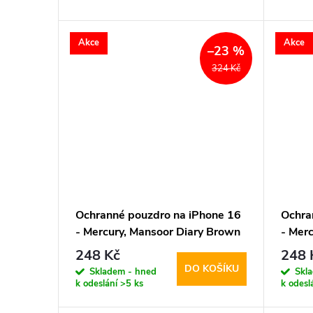
d
t
Akce
Akce
–23 %
u
ů
324 Kč
k
t
ů
Ochranné pouzdro na iPhone 16
Ochra
- Mercury, Mansoor Diary Brown
- Merc
HotPi
248 Kč
248 
DO KOŠÍKU
Skladem - hned
Skl
k odeslání
>5 ks
k odesl