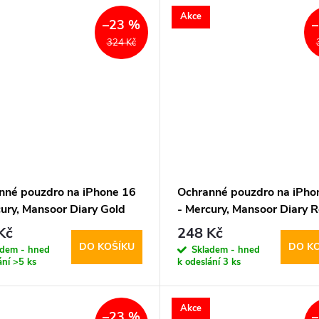
Akce
–23 %
324 Kč
nné pouzdro na iPhone 16
Ochranné pouzdro na iPho
cury, Mansoor Diary Gold
- Mercury, Mansoor Diary 
Kč
248 Kč
DO KOŠÍKU
DO K
adem - hned
Skladem - hned
ání
>5 ks
k odeslání
3 ks
Akce
–23 %