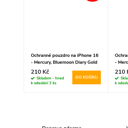
Ochranné pouzdro na iPhone 16
Ochra
- Mercury, Bluemoon Diary Gold
- Mer
210 Kč
210 
DO KOŠÍKU
Skladem - hned
Skl
k odeslání
3 ks
k odesl
O
v