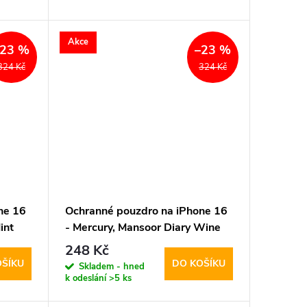
Akce
–23 %
–23 %
324 Kč
324 Kč
ne 16
Ochranné pouzdro na iPhone 16
int
- Mercury, Mansoor Diary Wine
248 Kč
OŠÍKU
DO KOŠÍKU
Skladem - hned
k odeslání
>5 ks