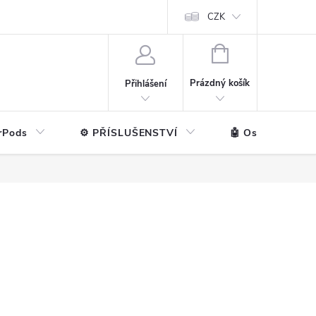
ntakt
💼 Pro firmy
CZK
NÁKUPNÍ
KOŠÍK
Prázdný košík
Přihlášení
rPods
⚙️ PŘÍSLUŠENSTVÍ
🤖 Ostatní značk