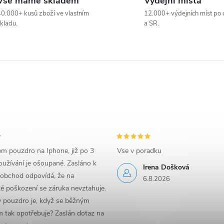
Vše máme skladem
Výdejní místa
0.000+ kusů zboží ve vlastním
12.000+ výdejních míst po 
kladu.
a SR.
em pouzdro na Iphone, již po 3
Vse v poradku
užívání je ošoupané. Zasláno k
Irena Došková
 obchod odpovídá, že na
6.8.2026
é poškození se záruka nevztahuje.
y pouzdro je, když se běžným
 tak opotřebuje? Zaslán dotaz na