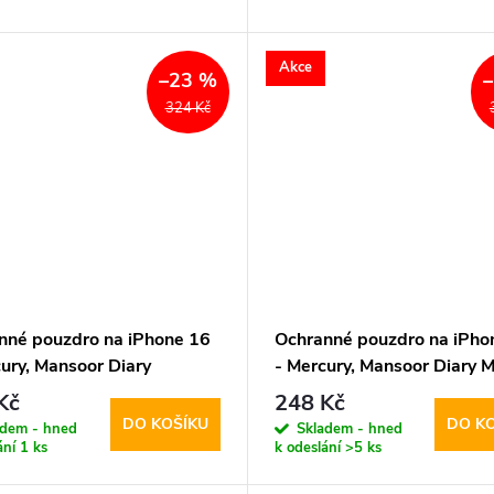
Akce
–23 %
324 Kč
nné pouzdro na iPhone 16
Ochranné pouzdro na iPho
ury, Mansoor Diary
- Mercury, Mansoor Diary M
nk
Kč
248 Kč
DO KOŠÍKU
DO K
adem - hned
Skladem - hned
ání
1 ks
k odeslání
>5 ks