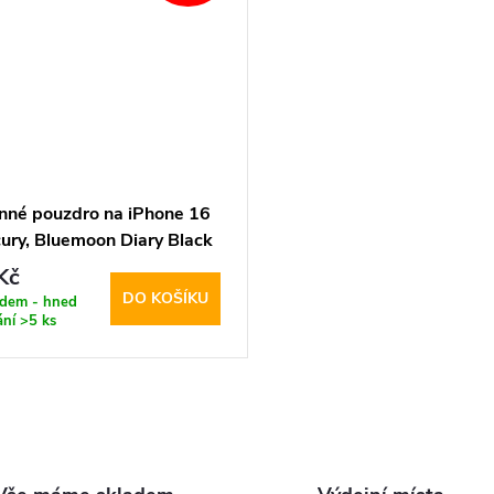
nné pouzdro na iPhone 16
cury, Bluemoon Diary Black
Kč
DO KOŠÍKU
adem - hned
ání
>5 ks