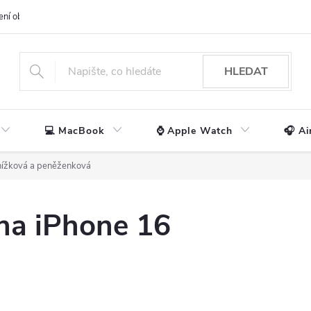
ení obchodu
📃 Obchodní podmínky
🔒 Ochrana os. údajů
📞 Ko
HLEDAT
💻 MacBook
⌚ Apple Watch
🎧 Ai
nížková a peněženková
na iPhone 16