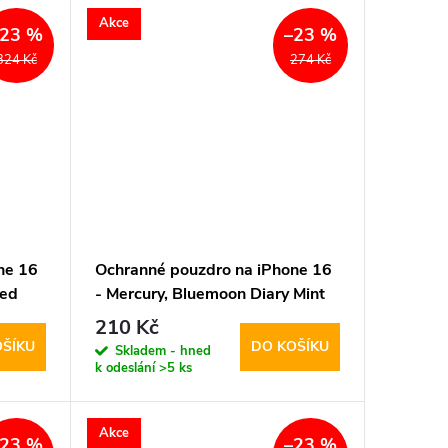
Akce
–23 %
–23 %
324 Kč
274 Kč
ne 16
Ochranné pouzdro na iPhone 16
Red
- Mercury, Bluemoon Diary Mint
210 Kč
OŠÍKU
DO KOŠÍKU
Skladem - hned
k odeslání
>5 ks
Akce
–23 %
–23 %