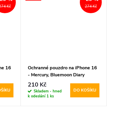
274 Kč
274 Kč
ne 16
Ochranné pouzdro na iPhone 16
- Mercury, Bluemoon Diary
HotPink
210 Kč
OŠÍKU
DO KOŠÍKU
Skladem - hned
k odeslání
1 ks