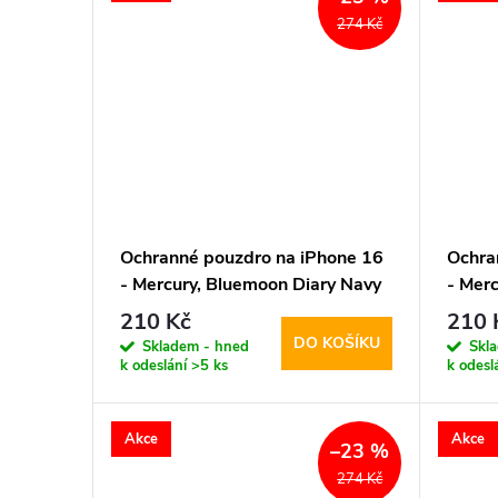
274 Kč
Ochranné pouzdro na iPhone 16
Ochra
- Mercury, Bluemoon Diary Navy
- Mer
210 Kč
210 
DO KOŠÍKU
Skladem - hned
Skl
k odeslání
>5 ks
k odesl
Akce
Akce
–23 %
274 Kč