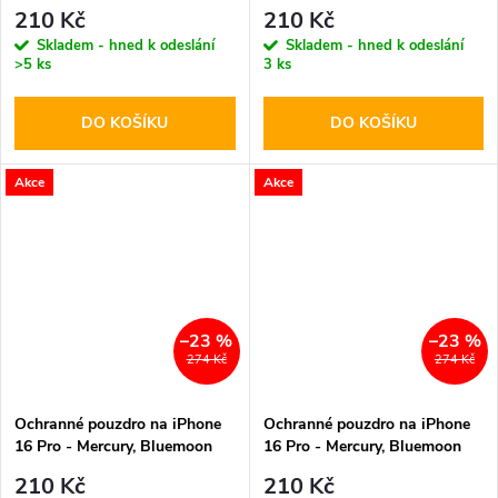
Diary Wine
Diary Navy
210 Kč
210 Kč
Skladem - hned k odeslání
Skladem - hned k odeslání
>5 ks
3 ks
DO KOŠÍKU
DO KOŠÍKU
Akce
Akce
–23 %
–23 %
274 Kč
274 Kč
Ochranné pouzdro na iPhone
Ochranné pouzdro na iPhone
16 Pro - Mercury, Bluemoon
16 Pro - Mercury, Bluemoon
Diary Red
Diary Brown
210 Kč
210 Kč