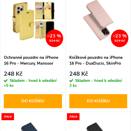
z
ý
Abecedně
e
p
n
i
–23 %
–23 %
324 Kč
324 Kč
í
s
p
Ochranné pouzdro na iPhone
Knížkové pouzdro na iPhone
16 Pro - Mercury, Mansoor
16 Pro - DuxDucis, SkinPro
p
Diary Gold
Rose
r
248 Kč
248 Kč
r
Skladem - hned k odeslání
Skladem - hned k odeslání
>5 ks
3 ks
o
o
DO KOŠÍKU
DO KOŠÍKU
d
d
u
Akce
Akce
u