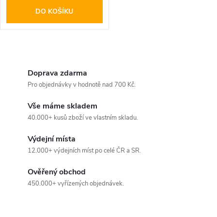
DO KOŠÍKU
O
v
Doprava zdarma
Pro objednávky v hodnotě nad 700 Kč.
l
Vše máme skladem
á
40.000+ kusů zboží ve vlastním skladu.
d
Výdejní místa
a
12.000+ výdejních míst po celé ČR a SR.
c
Ověřený obchod
450.000+ vyřízených objednávek.
í
p