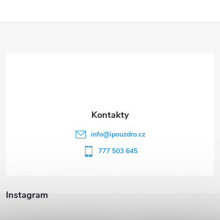
Z
á
p
a
t
info
@
ipouzdro.cz
í
777 503 645
Instagram