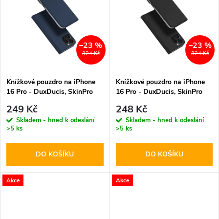
k
k
t
t
–23 %
–23 %
ů
324 Kč
324 Kč
ů
Knížkové pouzdro na iPhone
Knížkové pouzdro na iPhone
16 Pro - DuxDucis, SkinPro
16 Pro - DuxDucis, SkinPro
Blue
Black
249 Kč
248 Kč
Skladem - hned k odeslání
Skladem - hned k odeslání
>5 ks
>5 ks
DO KOŠÍKU
DO KOŠÍKU
Akce
Akce