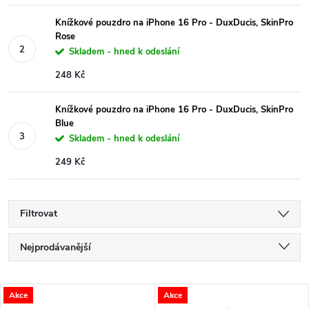
Knížkové pouzdro na iPhone 16 Pro - DuxDucis, SkinPro
Rose
Skladem - hned k odeslání
248 Kč
Knížkové pouzdro na iPhone 16 Pro - DuxDucis, SkinPro
Blue
Skladem - hned k odeslání
249 Kč
Filtrovat
Ř
Nejprodávanější
a
Nejlevnější
V
Akce
Akce
Nejdražší