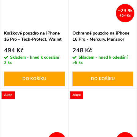
–23 %
324 Kč
Knížkové pouzdro na iPhone
Ochranné pouzdro na iPhone
16 Pro - Tech-Protect, Wallet
16 Pro - Mercury, Mansoor
MagSafe Black
Diary Brown
494 Kč
248 Kč
Skladem - hned k odeslání
Skladem - hned k odeslání
2 ks
>5 ks
DO KOŠÍKU
DO KOŠÍKU
Akce
Akce