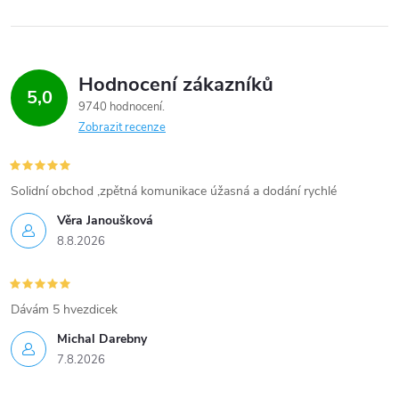
r
v
Hodnocení zákazníků
k
5,0
9740 hodnocení
y
Zobrazit recenze
v
Solidní obchod ,zpětná komunikace úžasná a dodání rychlé
ý
Věra Janoušková
p
8.8.2026
i
s
Dávám 5 hvezdicek
u
Michal Darebny
7.8.2026