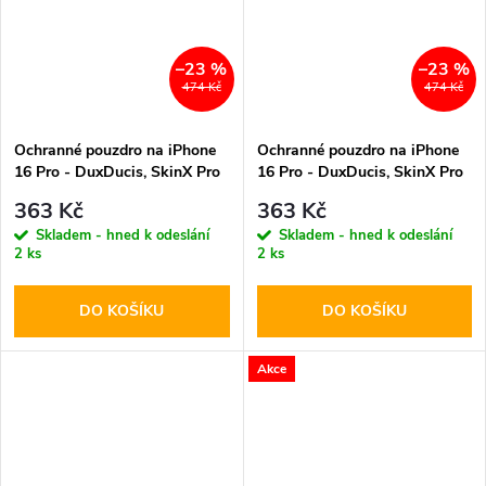
–23 %
–23 %
474 Kč
474 Kč
Ochranné pouzdro na iPhone
Ochranné pouzdro na iPhone
16 Pro - DuxDucis, SkinX Pro
16 Pro - DuxDucis, SkinX Pro
with MagSafe Purple
with MagSafe Blue
363 Kč
363 Kč
Skladem - hned k odeslání
Skladem - hned k odeslání
2 ks
2 ks
DO KOŠÍKU
DO KOŠÍKU
Akce