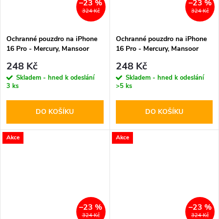
–23 %
–23 %
324 Kč
324 Kč
Ochranné pouzdro na iPhone
Ochranné pouzdro na iPhone
16 Pro - Mercury, Mansoor
16 Pro - Mercury, Mansoor
Diary Black
Diary HotPink
248 Kč
248 Kč
Skladem - hned k odeslání
Skladem - hned k odeslání
3 ks
>5 ks
DO KOŠÍKU
DO KOŠÍKU
Akce
Akce
–23 %
–23 %
324 Kč
324 Kč