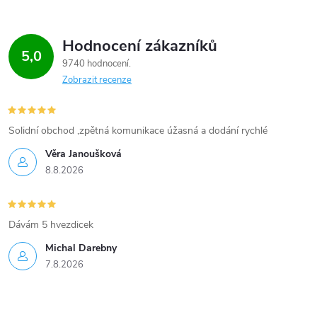
r
v
Hodnocení zákazníků
k
5,0
9740 hodnocení
y
Zobrazit recenze
v
Solidní obchod ,zpětná komunikace úžasná a dodání rychlé
ý
Věra Janoušková
p
8.8.2026
i
s
Dávám 5 hvezdicek
u
Michal Darebny
7.8.2026