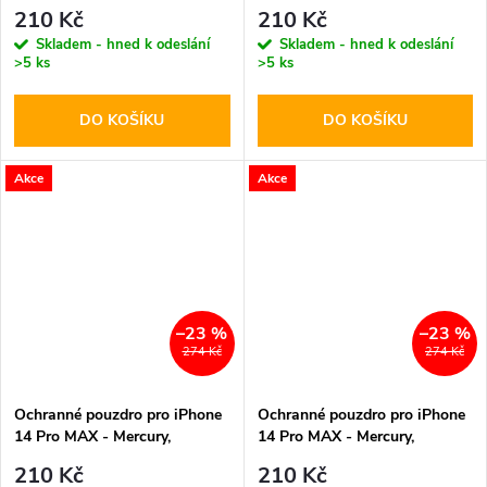
Bluemoon Diary Mint
Bluemoon Diary Navy
210 Kč
210 Kč
Skladem - hned k odeslání
Skladem - hned k odeslání
>5 ks
>5 ks
DO KOŠÍKU
DO KOŠÍKU
Akce
Akce
–23 %
–23 %
274 Kč
274 Kč
Ochranné pouzdro pro iPhone
Ochranné pouzdro pro iPhone
14 Pro MAX - Mercury,
14 Pro MAX - Mercury,
Bluemoon Diary Brown
Bluemoon Diary Red
210 Kč
210 Kč