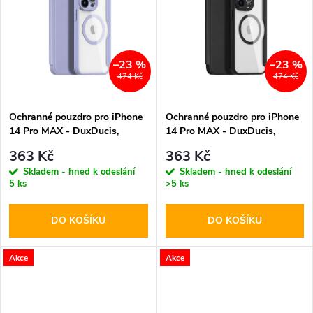
k
k
t
t
–23 %
–23 %
ů
474 Kč
474 Kč
ů
Ochranné pouzdro pro iPhone
Ochranné pouzdro pro iPhone
14 Pro MAX - DuxDucis,
14 Pro MAX - DuxDucis,
SkinX Pro with MagSafe
SkinX Pro with MagSafe
363 Kč
363 Kč
Purple
Black
Skladem - hned k odeslání
Skladem - hned k odeslání
5 ks
>5 ks
DO KOŠÍKU
DO KOŠÍKU
Akce
Akce