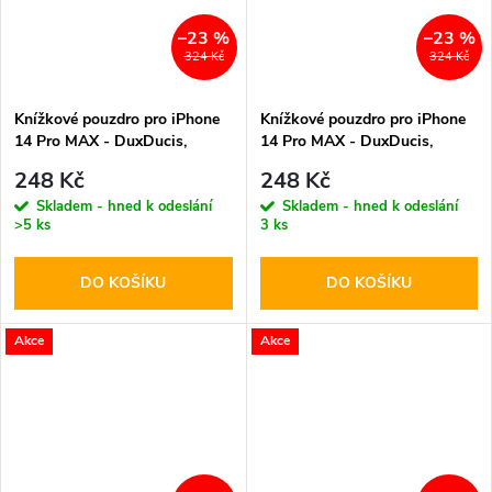
–23 %
–23 %
324 Kč
324 Kč
Knížkové pouzdro pro iPhone
Knížkové pouzdro pro iPhone
14 Pro MAX - DuxDucis,
14 Pro MAX - DuxDucis,
SkinPro Gold
SkinPro Rose
248 Kč
248 Kč
Skladem - hned k odeslání
Skladem - hned k odeslání
>5 ks
3 ks
DO KOŠÍKU
DO KOŠÍKU
Akce
Akce