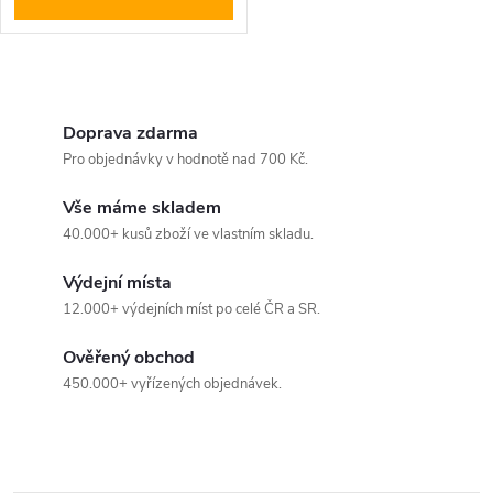
O
v
Doprava zdarma
Pro objednávky v hodnotě nad 700 Kč.
l
Vše máme skladem
á
40.000+ kusů zboží ve vlastním skladu.
d
Výdejní místa
a
12.000+ výdejních míst po celé ČR a SR.
c
Ověřený obchod
450.000+ vyřízených objednávek.
í
p