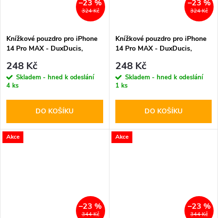
–23 %
–23 %
324 Kč
324 Kč
Knížkové pouzdro pro iPhone
Knížkové pouzdro pro iPhone
14 Pro MAX - DuxDucis,
14 Pro MAX - DuxDucis,
SkinPro Blue
SkinPro Black
248 Kč
248 Kč
Skladem - hned k odeslání
Skladem - hned k odeslání
4 ks
1 ks
DO KOŠÍKU
DO KOŠÍKU
Akce
Akce
–23 %
–23 %
344 Kč
344 Kč