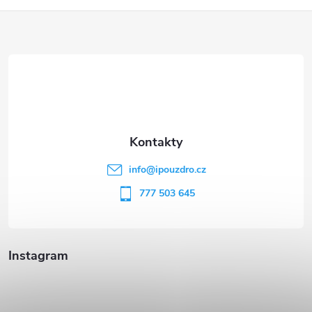
Z
á
p
a
t
info
@
ipouzdro.cz
í
777 503 645
Instagram