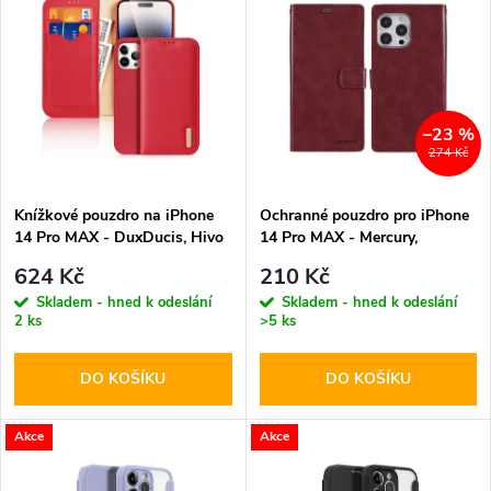
z
ý
Abecedně
e
p
n
i
–23 %
274 Kč
í
s
p
Knížkové pouzdro na iPhone
Ochranné pouzdro pro iPhone
14 Pro MAX - DuxDucis, Hivo
14 Pro MAX - Mercury,
p
Red
Bluemoon Diary Wine
r
624 Kč
210 Kč
r
Skladem - hned k odeslání
Skladem - hned k odeslání
2 ks
>5 ks
o
o
DO KOŠÍKU
DO KOŠÍKU
d
d
u
Akce
Akce
u