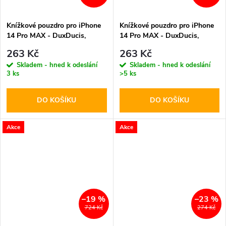
Knížkové pouzdro pro iPhone
Knížkové pouzdro pro iPhone
14 Pro MAX - DuxDucis,
14 Pro MAX - DuxDucis,
SkinX2 Brown
SkinX2 Blue
263 Kč
263 Kč
Skladem - hned k odeslání
Skladem - hned k odeslání
3 ks
>5 ks
DO KOŠÍKU
DO KOŠÍKU
Akce
Akce
–19 %
–23 %
724 Kč
274 Kč