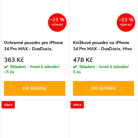
–23 %
–23 %
474 Kč
624 Kč
Ochranné pouzdro pro iPhone
Knížkové pouzdro na iPhone
14 Pro MAX - DuxDucis,
14 Pro MAX - DuxDucis, Hivo
SkinX Pro with MagSafe Beige
Black
363 Kč
478 Kč
Skladem - hned k odeslání
Skladem - hned k odeslání
>5 ks
5 ks
DO KOŠÍKU
DO KOŠÍKU
Akce
Akce