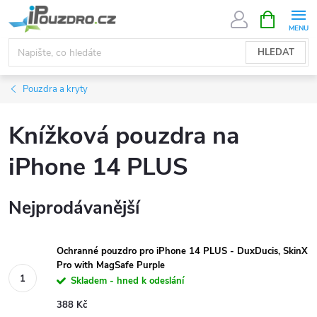
Přejít
NÁKUPNÍ
KOŠÍK
na
obsah
HLEDAT
Pouzdra a kryty
Knížková pouzdra na
iPhone 14 PLUS
Nejprodávanější
Ochranné pouzdro pro iPhone 14 PLUS - DuxDucis, SkinX
Pro with MagSafe Purple
Skladem - hned k odeslání
388 Kč