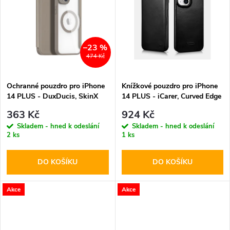
k
k
t
t
–23 %
ů
474 Kč
ů
Ochranné pouzdro pro iPhone
Knížkové pouzdro pro iPhone
14 PLUS - DuxDucis, SkinX
14 PLUS - iCarer, Curved Edge
Pro with MagSafe Beige
MagSafe Black
363 Kč
924 Kč
Skladem - hned k odeslání
Skladem - hned k odeslání
2 ks
1 ks
DO KOŠÍKU
DO KOŠÍKU
Akce
Akce