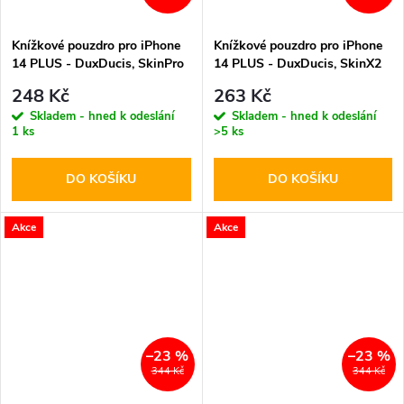
Knížkové pouzdro pro iPhone
Knížkové pouzdro pro iPhone
14 PLUS - DuxDucis, SkinPro
14 PLUS - DuxDucis, SkinX2
Black
Brown
248 Kč
263 Kč
Skladem - hned k odeslání
Skladem - hned k odeslání
1 ks
>5 ks
DO KOŠÍKU
DO KOŠÍKU
Akce
Akce
–23 %
–23 %
344 Kč
344 Kč