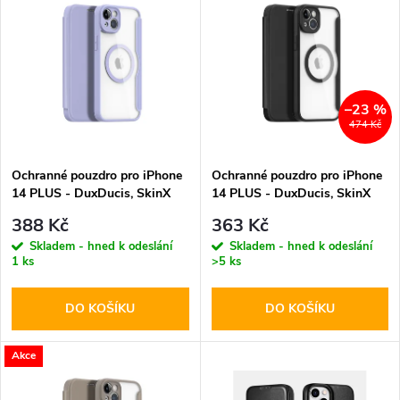
z
ý
Abecedně
e
p
n
i
–23 %
474 Kč
í
s
p
Ochranné pouzdro pro iPhone
Ochranné pouzdro pro iPhone
14 PLUS - DuxDucis, SkinX
14 PLUS - DuxDucis, SkinX
p
Pro with MagSafe Purple
Pro with MagSafe Black
r
388 Kč
363 Kč
r
Skladem - hned k odeslání
Skladem - hned k odeslání
1 ks
>5 ks
o
o
DO KOŠÍKU
DO KOŠÍKU
d
d
u
Akce
u