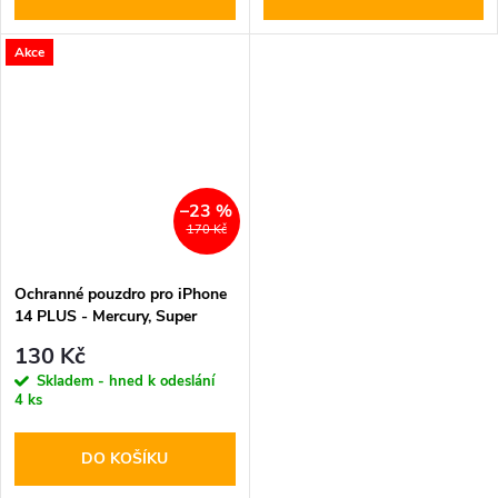
Akce
–23 %
170 Kč
Ochranné pouzdro pro iPhone
14 PLUS - Mercury, Super
Diary Black
130 Kč
Skladem - hned k odeslání
4 ks
DO KOŠÍKU