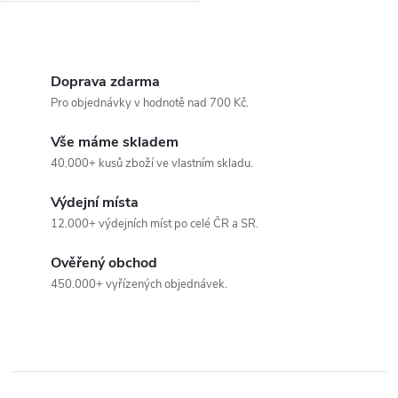
O
v
Doprava zdarma
Pro objednávky v hodnotě nad 700 Kč.
l
Vše máme skladem
á
40.000+ kusů zboží ve vlastním skladu.
d
Výdejní místa
a
12.000+ výdejních míst po celé ČR a SR.
c
Ověřený obchod
450.000+ vyřízených objednávek.
í
p
r