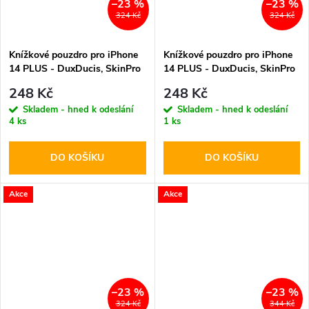
–23 %
–23 %
324 Kč
324 Kč
Knížkové pouzdro pro iPhone
Knížkové pouzdro pro iPhone
14 PLUS - DuxDucis, SkinPro
14 PLUS - DuxDucis, SkinPro
Rose
Blue
248 Kč
248 Kč
Skladem - hned k odeslání
Skladem - hned k odeslání
4 ks
1 ks
DO KOŠÍKU
DO KOŠÍKU
Akce
Akce
–23 %
–23 %
324 Kč
344 Kč