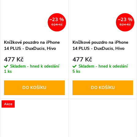
–23 %
–23 %
624 Kč
624 Kč
Knížkové pouzdro na iPhone
Knížkové pouzdro na iPhone
14 PLUS - DuxDucis, Hivo
14 PLUS - DuxDucis, Hivo
Red
Brown
477 Kč
477 Kč
Skladem - hned k odeslání
Skladem - hned k odeslání
1 ks
5 ks
DO KOŠÍKU
DO KOŠÍKU
Akce