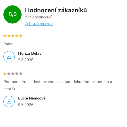
v
Hodnocení zákazníků
k
5,0
9742 hodnocení
y
Zobrazit recenze
v
Palec
ý
Honza Bělas
p
9.8.2026
i
s
Pod pouzdro se dostane voda a je tam dokud ho nesundám a
neotřu.
u
Lucie Nĕmcová
9.8.2026