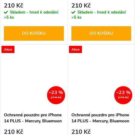
Diary HotPink
Diary Black
210 Kč
210 Kč
Skladem - hned k odeslání
Skladem - hned k odeslání
>5 ks
>5 ks
DO KOŠÍKU
DO KOŠÍKU
Akce
Akce
–23 %
–23 %
274 Kč
274 Kč
Ochranné pouzdro pro iPhone
Ochranné pouzdro pro iPhone
14 PLUS - Mercury, Bluemoon
14 PLUS - Mercury, Bluemoon
Diary Mint
Diary Navy
210 Kč
210 Kč