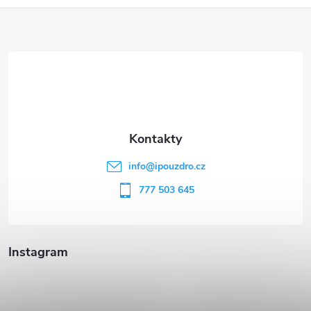
Z
á
p
a
t
info
@
ipouzdro.cz
í
777 503 645
Instagram