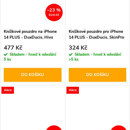
–23 %
624 Kč
Knížkové pouzdro na iPhone
Knížkové pouzdro pro iPhone
14 PLUS - DuxDucis, Hivo
14 PLUS - DuxDucis, SkinPro
Black
Gold
477 Kč
324 Kč
Skladem - hned k odeslání
Skladem - hned k odeslání
5 ks
>5 ks
DO KOŠÍKU
DO KOŠÍKU
Akce
Akce