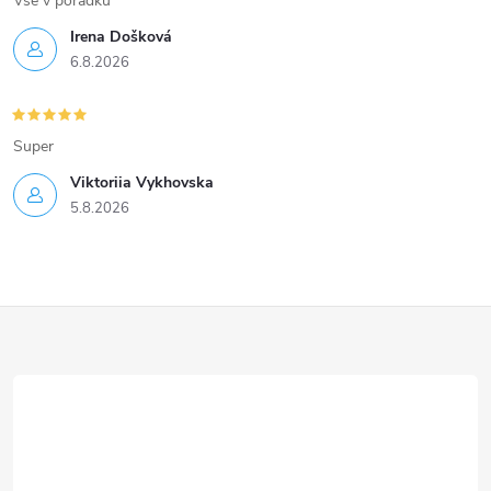
Vse v poradku
ý
Irena Došková
p
6.8.2026
i
s
Super
u
Viktoriia Vykhovska
5.8.2026
Z
á
p