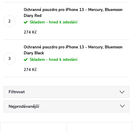
Ochranné pouzdro pro iPhone 13 - Mercury, Bluemoon
Diary Red
Skladem - hned k odeslání
274 Kč
Ochranné pouzdro pro iPhone 13 - Mercury, Bluemoon
Diary Black
Skladem - hned k odeslání
274 Kč
Filtrovat
Ř
Nejprodávanější
a
Nejlevnější
V
Nejdražší