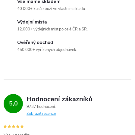
Vše máme skladem
á
40.000+ kusů zboží ve vlastním skladu.
d
Výdejní místa
a
12.000+ výdejních míst po celé ČR a SR.
c
Ověřený obchod
450.000+ vyřízených objednávek.
í
p
r
v
Hodnocení zákazníků
k
5,0
9737 hodnocení
y
Zobrazit recenze
v