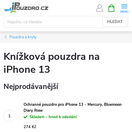
Přejít
NÁKUPNÍ
KOŠÍK
na
obsah
HLEDAT
Pouzdra a kryty
Knížková pouzdra na
iPhone 13
Nejprodávanější
Ochranné pouzdro pro iPhone 13 - Mercury, Bluemoon
Diary Rose
Skladem - hned k odeslání
274 Kč