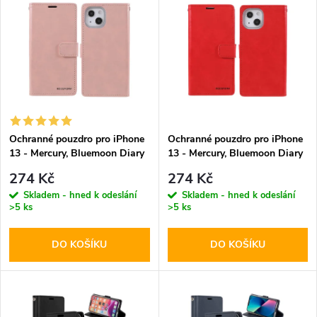
z
ý
Abecedně
e
p
n
i
í
s
p
Ochranné pouzdro pro iPhone
Ochranné pouzdro pro iPhone
13 - Mercury, Bluemoon Diary
13 - Mercury, Bluemoon Diary
p
Rose
Red
r
274 Kč
274 Kč
r
Skladem - hned k odeslání
Skladem - hned k odeslání
>5 ks
>5 ks
o
o
DO KOŠÍKU
DO KOŠÍKU
d
d
u
u