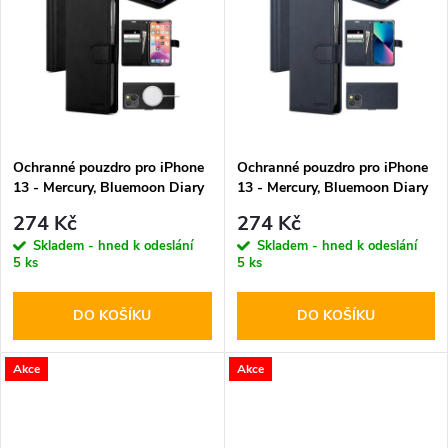
k
k
t
t
ů
ů
Ochranné pouzdro pro iPhone
Ochranné pouzdro pro iPhone
13 - Mercury, Bluemoon Diary
13 - Mercury, Bluemoon Diary
Black
Navy
274 Kč
274 Kč
Skladem - hned k odeslání
Skladem - hned k odeslání
5 ks
5 ks
DO KOŠÍKU
DO KOŠÍKU
Akce
Akce