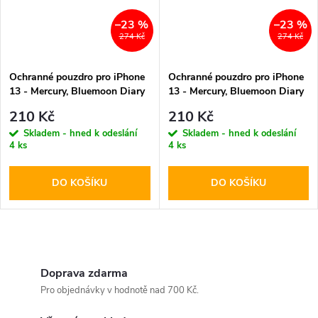
–23 %
–23 %
274 Kč
274 Kč
Ochranné pouzdro pro iPhone
Ochranné pouzdro pro iPhone
13 - Mercury, Bluemoon Diary
13 - Mercury, Bluemoon Diary
Mint
Gold
210 Kč
210 Kč
Skladem - hned k odeslání
Skladem - hned k odeslání
4 ks
4 ks
DO KOŠÍKU
DO KOŠÍKU
O
v
Doprava zdarma
Pro objednávky v hodnotě nad 700 Kč.
l