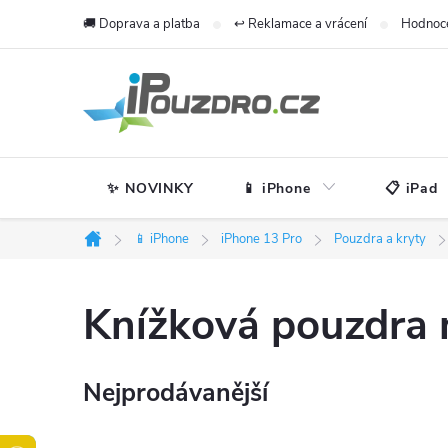
Přejít
🚚 Doprava a platba
↩️ Reklamace a vrácení
Hodnoc
na
obsah
✨ NOVINKY
📱 iPhone
📋 iPad
📱 iPhone
iPhone 13 Pro
Pouzdra a kryty
Domů
Knížková pouzdra 
Nejprodávanější