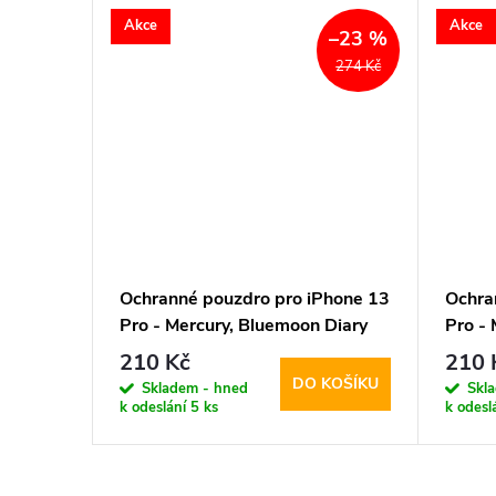
Akce
Akce
–23 %
274 Kč
Ochranné pouzdro pro iPhone 13
Ochra
Pro - Mercury, Bluemoon Diary
Pro -
Red
Black
210 Kč
210 
DO KOŠÍKU
Skladem - hned
Skl
k odeslání
5 ks
k odesl