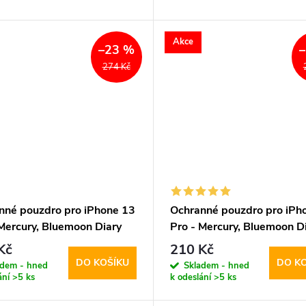
Akce
–23 %
274 Kč
nné pouzdro pro iPhone 13
Ochranné pouzdro pro iPh
 Mercury, Bluemoon Diary
Pro - Mercury, Bluemoon D
Navy
Kč
210 Kč
DO KOŠÍKU
DO K
adem - hned
Skladem - hned
ání
>5 ks
k odeslání
>5 ks