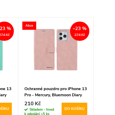
Akce
–23 %
–23 %
274 Kč
274 Kč
one 13
Ochranné pouzdro pro iPhone 13
iary
Pro - Mercury, Bluemoon Diary
Rose
210 Kč
OŠÍKU
DO KOŠÍKU
Skladem - hned
k odeslání
>5 ks