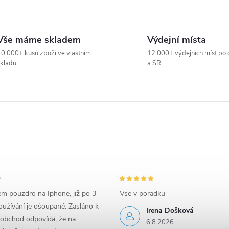
Vše máme skladem
Výdejní místa
0.000+ kusů zboží ve vlastním
12.000+ výdejních míst po 
kladu.
a SR.
em pouzdro na Iphone, již po 3
Vse v poradku
užívání je ošoupané. Zasláno k
Irena Došková
 obchod odpovídá, že na
6.8.2026