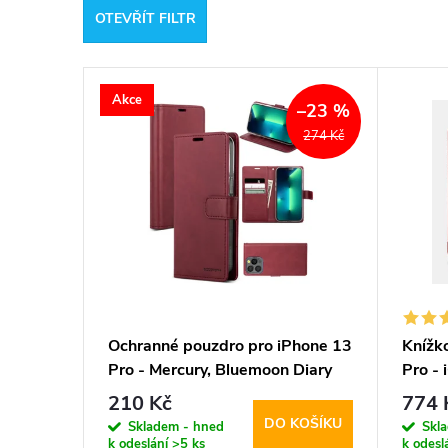
OTEVŘÍT FILTR
e
V
n
Akce
–23 %
ý
í
274 Kč
p
p
i
r
s
o
p
d
Ochranné pouzdro pro iPhone 13
Knížk
Pro - Mercury, Bluemoon Diary
Pro - 
r
u
Wine
210 Kč
774 
DO KOŠÍKU
o
Skladem - hned
Skl
k
k odeslání
>5 ks
k odesl