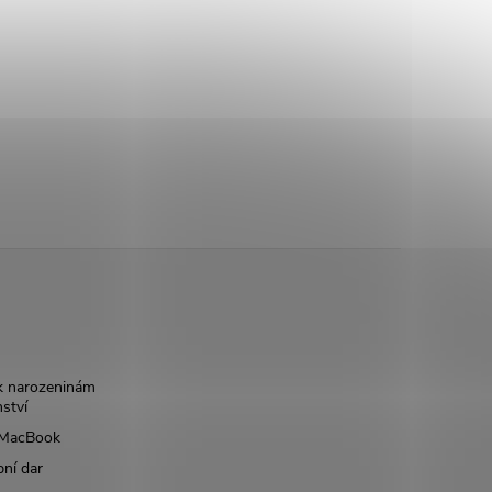
k narozeninám
nství
š MacBook
bní dar