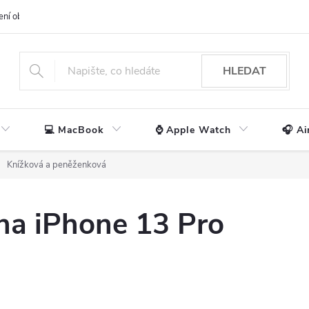
ení obchodu
📃 Obchodní podmínky
🔒 Ochrana os. údajů
📞 Ko
HLEDAT
💻 MacBook
⌚ Apple Watch
🎧 Ai
Knížková a peněženková
na iPhone 13 Pro