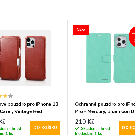
Akce
ové pouzdro pro iPhone 13
Ochranné pouzdro pro iPh
iCarer, Vintage Red
Pro - Mercury, Bluemoon D
Mint
Kč
210 Kč
DO KOŠÍKU
DO K
adem - hned
Skladem - hned
ání
1 ks
k odeslání
1 ks