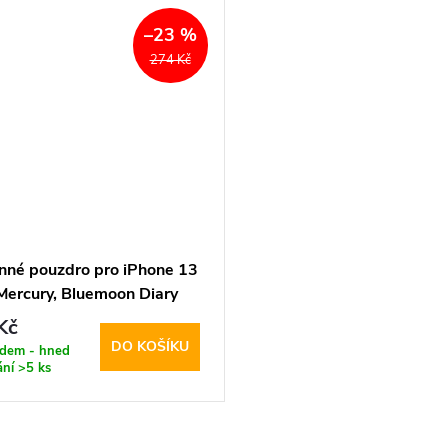
–23 %
274 Kč
nné pouzdro pro iPhone 13
 Mercury, Bluemoon Diary
Kč
DO KOŠÍKU
adem - hned
ání
>5 ks