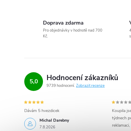
O
v
Doprava zdarma
l
Pro objednávky v hodnotě nad 700
4
Kč.
s
á
d
a
c
Hodnocení zákazníků
5,0
9739 hodnocení
Zobrazit recenze
í
p
r
Dávám 5 hvezdicek
Koupila js
týdnech po
Michal Darebny
v
reklamaci,
7.8.2026