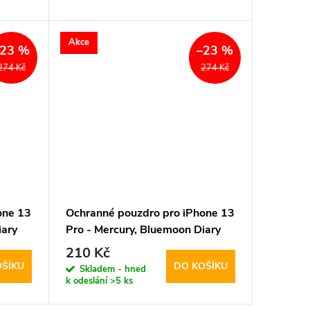
Akce
–23 %
–23 %
274 Kč
274 Kč
one 13
Ochranné pouzdro pro iPhone 13
iary
Pro - Mercury, Bluemoon Diary
HotPink
210 Kč
OŠÍKU
DO KOŠÍKU
Skladem - hned
k odeslání
>5 ks