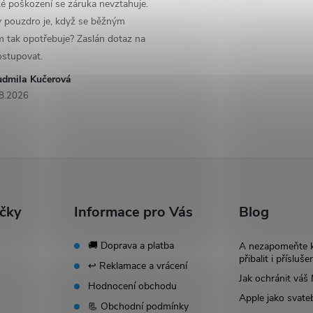
é poškození se záruka nevztahuje.
y pouzdro je, když se běžným
 tak opotřebuje? Zaslán dotaz na
ostupovat.
udmila Kučerová
8.2026
ačky
Informace pro Vás
Blog
🚚 Doprava a platba
A nezapomeňte 
přibalit i přísluše
↩️ Reklamace a vrácení
Jak ochránit vá
Hodnocení obchodu
Apple jako svate
📃 Obchodní podmínky