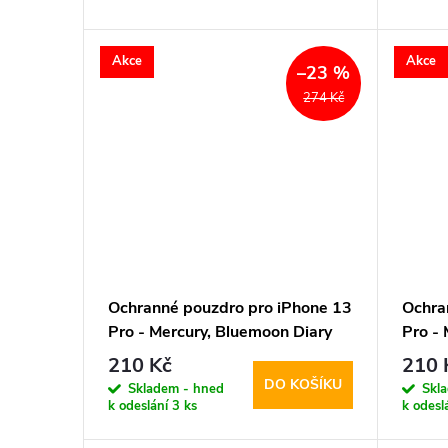
d
t
Akce
Akce
–23 %
u
ů
274 Kč
k
t
ů
Ochranné pouzdro pro iPhone 13
Ochra
Pro - Mercury, Bluemoon Diary
Pro -
Brown
Gold
210 Kč
210 
DO KOŠÍKU
Skladem - hned
Skl
k odeslání
3 ks
k odesl