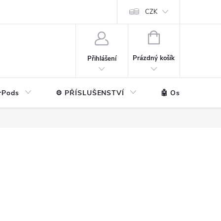
ntakt
💼 Pro firmy
CZK
NÁKUPNÍ
KOŠÍK
Prázdný košík
Přihlášení
rPods
⚙️ PŘÍSLUŠENSTVÍ
🤖 Ostatní značk