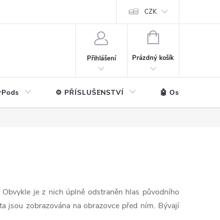
ntakt
💼 Pro firmy
CZK
NÁKUPNÍ
KOŠÍK
Prázdný košík
Přihlášení
rPods
⚙️ PŘÍSLUŠENSTVÍ
🤖 Ostatní značk
 Obvykle je z nich úplně odstraněn hlas původního
e ta jsou zobrazována na obrazovce před ním. Bývají