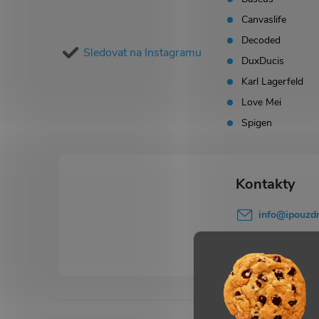
Canvaslife
a
Decoded
Sledovat na Instagramu
t
DuxDucis
Karl Lagerfeld
í
Love Mei
Spigen
info
@
ipouzdr
777 503 645