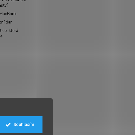
nství
š MacBook
bní dar
ice, která
ce
Souhlasím