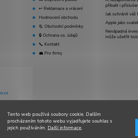
přibalit i přísluše
↩️ Reklamace a vrácení
Jak ochránit vá
Hodnocení obchodu
Apple jako svate
📃 Obchodní podmínky
Nenápadná invest
🔒 Ochrana os. údajů
může ušetřit tisí
📞 Kontakt
💼 Pro firmy
o.cz
Tento web používá soubory cookie. Dalším
procházením tohoto webu vyjadřujete souhlas s
jejich používáním.
Další informace
.