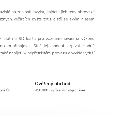
vislé na znalosti jazyka, najdete jich tedy obrovské
různých večírcích byste totiž čistě se svým hlasem
ěv, slot na SD kartu pro zaznamenávání si výkonu
 nikam připojovat. Stačí jej zapnout a zpívat. Hodně
t také nabíjet. V nepřetržitém provozu obvykle vydrží
Ověřený obchod
celé ČR
450.000+ vyřízených objednávek.