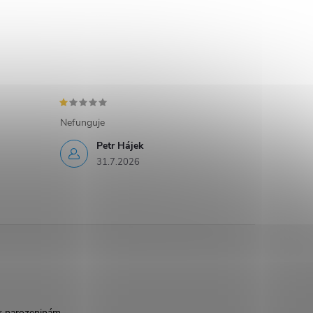
Nefunguje
Petr Hájek
31.7.2026
k narozeninám