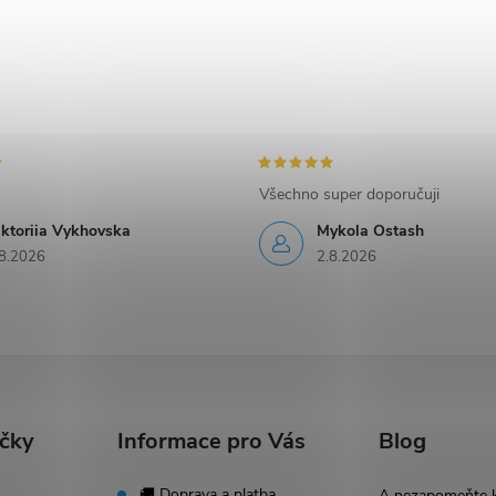
Všechno super doporučuji
iktoriia Vykhovska
Mykola Ostash
8.2026
2.8.2026
ačky
Informace pro Vás
Blog
🚚 Doprava a platba
A nezapomeňte 