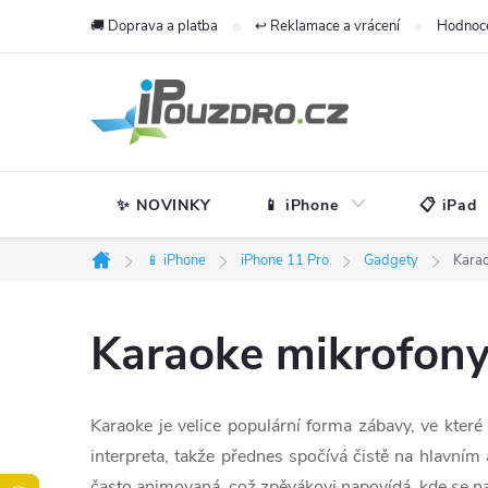
Přejít
🚚 Doprava a platba
↩️ Reklamace a vrácení
Hodnoc
na
obsah
✨ NOVINKY
📱 iPhone
📋 iPad
📱 iPhone
iPhone 11 Pro
Gadgety
Kara
Domů
Karaoke mikrofony
Karaoke je velice populární forma zábavy, ve kte
interpreta, takže přednes spočívá čistě na hlavním
často animovaná, což zpěvákovi napovídá, kde se na