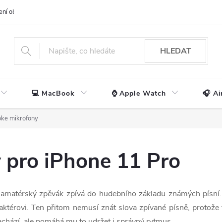
ení obchodu
📃 Obchodní podmínky
🔒 Ochrana os. údajů
📞 Ko
HLEDAT
💻 MacBook
⌚ Apple Watch
🎧 Ai
oke mikrofony
 pro iPhone 11 Pro
ré amatérský zpěvák zpívá do hudebního základu známých písní.
 aktérovi. Ten přitom nemusí znát slova zpívané písně, protož
chází, ale pomáhá mu to udržet i správný rytmus.