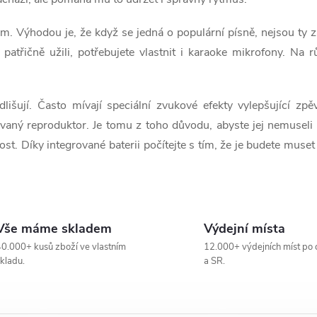
. Výhodou je, že když se jedná o populární písně, nejsou ty zá
 patřičně užili, potřebujete vlastnit i karaoke mikrofony. Na 
išují. Často mívají speciální zvukové efekty vylepšující zp
rovaný reproduktor. Je tomu z toho důvodu, abyste jej nemuseli
tnost. Díky integrované baterii počítejte s tím, že je budete muse
Vše máme skladem
Výdejní místa
0.000+ kusů zboží ve vlastním
12.000+ výdejních míst po 
kladu.
a SR.