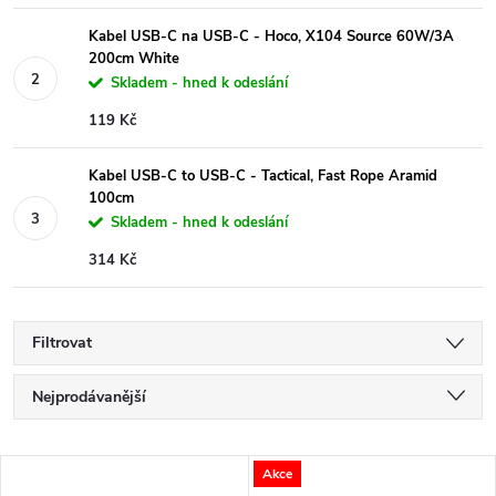
Kabel USB-C na USB-C - Hoco, X104 Source 60W/3A
200cm White
Skladem - hned k odeslání
119 Kč
Kabel USB-C to USB-C - Tactical, Fast Rope Aramid
100cm
Skladem - hned k odeslání
314 Kč
Filtrovat
Ř
Nejprodávanější
a
Nejlevnější
V
Akce
Nejdražší