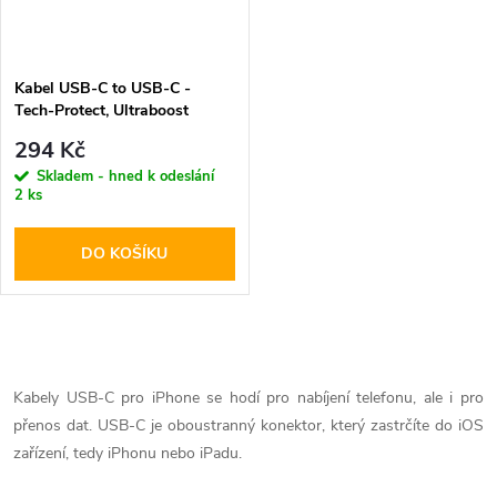
Kabel USB-C to USB-C -
Tech-Protect, Ultraboost
PD60W/3A Black 200cm
294 Kč
Skladem - hned k odeslání
2 ks
DO KOŠÍKU
O
v
Kabely USB-C pro iPhone se hodí pro nabíjení telefonu, ale i pro
přenos dat. USB-C je oboustranný konektor, který zastrčíte do iOS
l
zařízení, tedy iPhonu nebo iPadu.
á