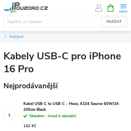
Přejít
NÁKUPNÍ
KOŠÍK
na
obsah
HLEDAT
Nabíjení
Kabely USB-C pro iPhone
16 Pro
Nejprodávanější
Kabel USB-C to USB-C - Hoco, X104 Source 60W/3A
200cm Black
Skladem - hned k odeslání
142 Kč