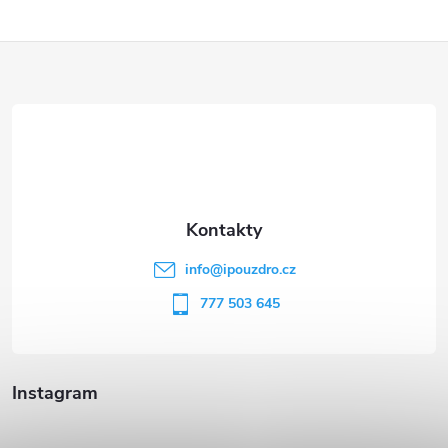
Z
á
p
a
t
info
@
ipouzdro.cz
í
777 503 645
Instagram