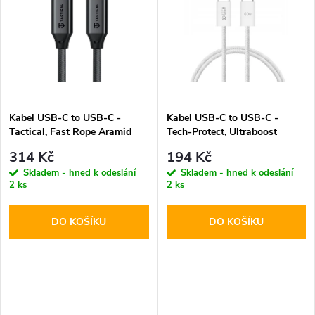
k
k
t
t
ů
ů
Kabel USB-C to USB-C -
Kabel USB-C to USB-C -
Tactical, Fast Rope Aramid
Tech-Protect, Ultraboost
100cm
PD60W/3A White 100cm
314 Kč
194 Kč
Skladem - hned k odeslání
Skladem - hned k odeslání
2 ks
2 ks
DO KOŠÍKU
DO KOŠÍKU