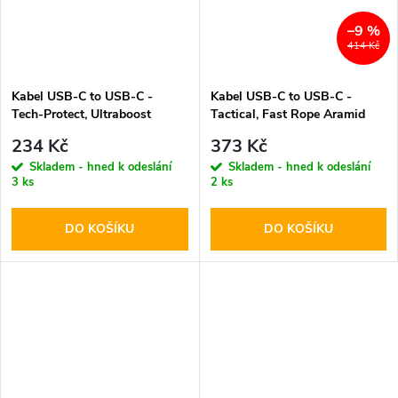
–9 %
414 Kč
Kabel USB-C to USB-C -
Kabel USB-C to USB-C -
Tech-Protect, Ultraboost
Tactical, Fast Rope Aramid
PD60W/3A Black 100cm
200cm
234 Kč
373 Kč
Skladem - hned k odeslání
Skladem - hned k odeslání
3 ks
2 ks
DO KOŠÍKU
DO KOŠÍKU