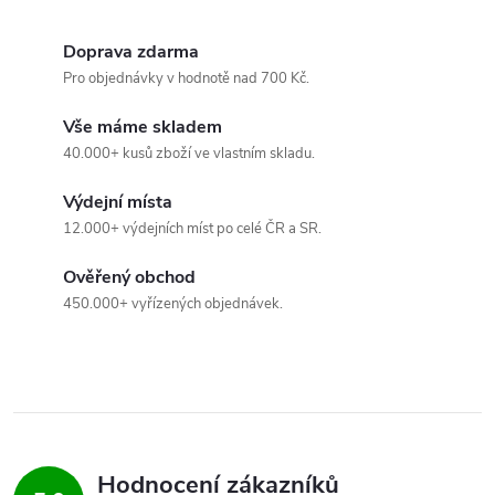
d
Doprava zdarma
a
Pro objednávky v hodnotě nad 700 Kč.
c
Vše máme skladem
40.000+ kusů zboží ve vlastním skladu.
í
Výdejní místa
p
12.000+ výdejních míst po celé ČR a SR.
r
Ověřený obchod
v
450.000+ vyřízených objednávek.
k
y
v
ý
Hodnocení zákazníků