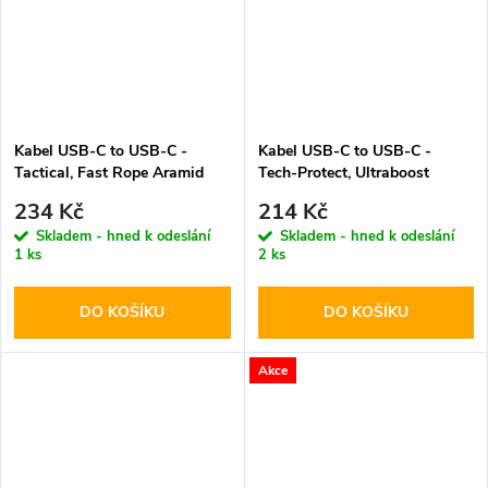
Kabel USB-C to USB-C -
Kabel USB-C to USB-C -
Tactical, Fast Rope Aramid
Tech-Protect, Ultraboost
30cm
PD60W/3A Black 25cm
234 Kč
214 Kč
Skladem - hned k odeslání
Skladem - hned k odeslání
1 ks
2 ks
DO KOŠÍKU
DO KOŠÍKU
Akce