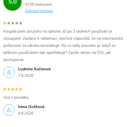
5,0
9738 hodnocení
p
Zobrazit recenze
i
s
Koupila jsem pouzdro na Iphone, již po 3 týdnech používání je
ošoupané. Zasláno k reklamaci, obchod odpovídá, že na mechanické
u
poškození se záruka nevztahuje. Na co tedy pouzdro je, když se
běžným používáním tak opotřebuje? Zaslán dotaz na ČOI, jak
postupovat.
Ludmila Kučerová
7.8.2026
Vse v poradku
Irena Došková
6.8.2026