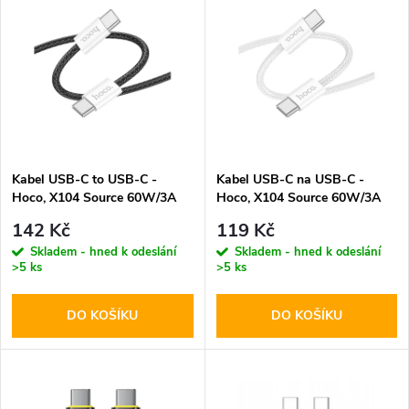
z
ý
Abecedně
e
p
n
i
í
s
p
Kabel USB-C to USB-C -
Kabel USB-C na USB-C -
Hoco, X104 Source 60W/3A
Hoco, X104 Source 60W/3A
p
200cm Black
200cm White
r
142 Kč
119 Kč
r
Skladem - hned k odeslání
Skladem - hned k odeslání
>5 ks
>5 ks
o
o
DO KOŠÍKU
DO KOŠÍKU
d
d
u
u