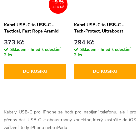
–9 %
414 Kč
Kabel USB-C to USB-C -
Kabel USB-C to USB-C -
Tactical, Fast Rope Aramid
Tech-Protect, Ultraboost
200cm
PD60W/3A Black 200cm
373 Kč
294 Kč
Skladem - hned k odeslání
Skladem - hned k odeslání
2 ks
2 ks
DO KOŠÍKU
DO KOŠÍKU
O
v
Kabely USB-C pro iPhone se hodí pro nabíjení telefonu, ale i pro
přenos dat. USB-C je oboustranný konektor, který zastrčíte do iOS
l
zařízení, tedy iPhonu nebo iPadu.
á