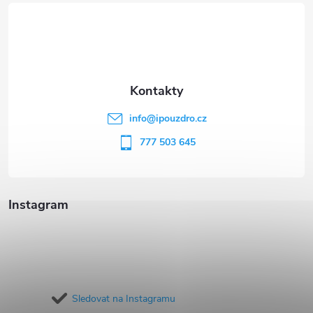
á
p
a
t
info
@
ipouzdro.cz
í
777 503 645
Instagram
Sledovat na Instagramu