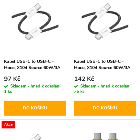
z
ý
Abecedně
e
p
n
i
í
s
p
Kabel USB-C to USB-C -
Kabel USB-C to USB-C -
Hoco, X104 Source 60W/3A
Hoco, X104 Source 60W/3A
p
100cm Black
200cm Black
r
97 Kč
142 Kč
r
Skladem - hned k odeslání
Skladem - hned k odeslání
1 ks
>5 ks
o
o
DO KOŠÍKU
DO KOŠÍKU
d
d
u
Akce
u