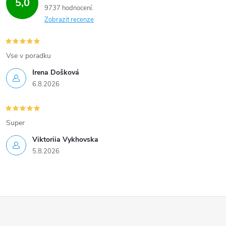
5,0
9737 hodnocení
p
Zobrazit recenze
i
s
Vse v poradku
u
Irena Došková
6.8.2026
Super
Viktoriia Vykhovska
5.8.2026
Z