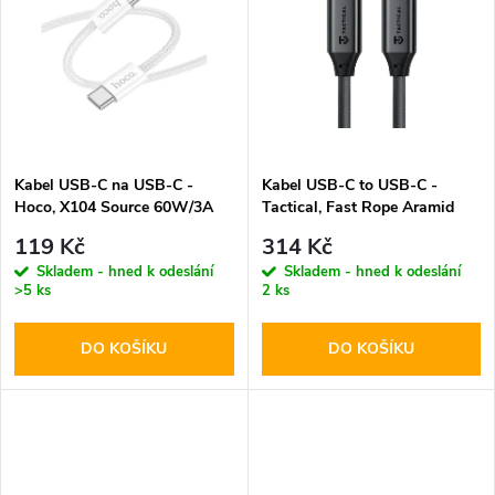
k
k
t
t
ů
ů
Kabel USB-C na USB-C -
Kabel USB-C to USB-C -
Hoco, X104 Source 60W/3A
Tactical, Fast Rope Aramid
200cm White
100cm
119 Kč
314 Kč
Skladem - hned k odeslání
Skladem - hned k odeslání
>5 ks
2 ks
DO KOŠÍKU
DO KOŠÍKU