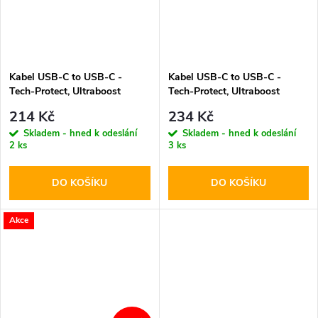
Kabel USB-C to USB-C -
Kabel USB-C to USB-C -
Tech-Protect, Ultraboost
Tech-Protect, Ultraboost
PD60W/3A Black 25cm
PD60W/3A Black 100cm
214 Kč
234 Kč
Skladem - hned k odeslání
Skladem - hned k odeslání
2 ks
3 ks
DO KOŠÍKU
DO KOŠÍKU
Akce