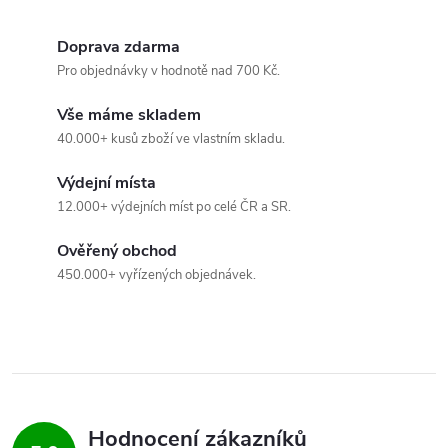
d
Doprava zdarma
a
Pro objednávky v hodnotě nad 700 Kč.
c
Vše máme skladem
40.000+ kusů zboží ve vlastním skladu.
í
Výdejní místa
p
12.000+ výdejních míst po celé ČR a SR.
r
Ověřený obchod
v
450.000+ vyřízených objednávek.
k
y
v
ý
Hodnocení zákazníků