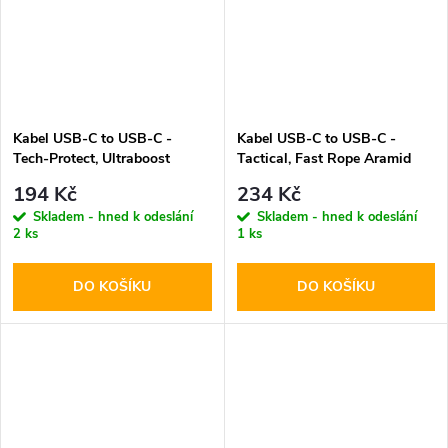
Kabel USB-C to USB-C -
Kabel USB-C to USB-C -
Tech-Protect, Ultraboost
Tactical, Fast Rope Aramid
PD60W/3A White 100cm
30cm
194 Kč
234 Kč
Skladem - hned k odeslání
Skladem - hned k odeslání
2 ks
1 ks
DO KOŠÍKU
DO KOŠÍKU