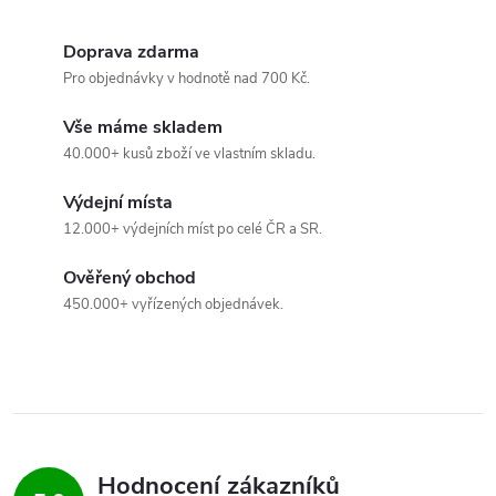
d
Doprava zdarma
a
Pro objednávky v hodnotě nad 700 Kč.
c
Vše máme skladem
40.000+ kusů zboží ve vlastním skladu.
í
Výdejní místa
p
12.000+ výdejních míst po celé ČR a SR.
r
Ověřený obchod
v
450.000+ vyřízených objednávek.
k
y
v
ý
Hodnocení zákazníků