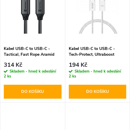
k
k
t
t
ů
ů
Kabel USB-C to USB-C -
Kabel USB-C to USB-C -
Tactical, Fast Rope Aramid
Tech-Protect, Ultraboost
100cm
PD60W/3A White 100cm
314 Kč
194 Kč
Skladem - hned k odeslání
Skladem - hned k odeslání
2 ks
2 ks
DO KOŠÍKU
DO KOŠÍKU