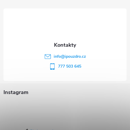
á
p
a
t
info
@
ipouzdro.cz
í
777 503 645
Instagram