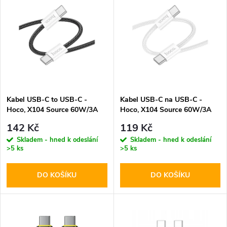
z
ý
Abecedně
e
p
n
i
í
s
p
Kabel USB-C to USB-C -
Kabel USB-C na USB-C -
Hoco, X104 Source 60W/3A
Hoco, X104 Source 60W/3A
p
200cm Black
200cm White
r
142 Kč
119 Kč
r
Skladem - hned k odeslání
Skladem - hned k odeslání
>5 ks
>5 ks
o
o
DO KOŠÍKU
DO KOŠÍKU
d
d
u
u