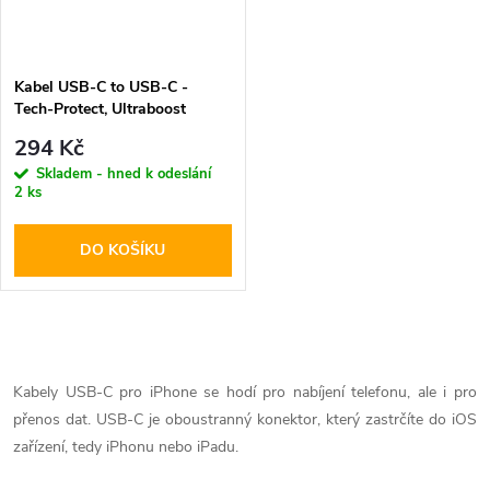
Kabel USB-C to USB-C -
Tech-Protect, Ultraboost
PD60W/3A Black 200cm
294 Kč
Skladem - hned k odeslání
2 ks
DO KOŠÍKU
O
v
Kabely USB-C pro iPhone se hodí pro nabíjení telefonu, ale i pro
přenos dat. USB-C je oboustranný konektor, který zastrčíte do iOS
l
zařízení, tedy iPhonu nebo iPadu.
á