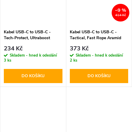
–9 %
414 Kč
Kabel USB-C to USB-C -
Kabel USB-C to USB-C -
Tech-Protect, Ultraboost
Tactical, Fast Rope Aramid
PD60W/3A Black 100cm
200cm
234 Kč
373 Kč
Skladem - hned k odeslání
Skladem - hned k odeslání
3 ks
2 ks
DO KOŠÍKU
DO KOŠÍKU