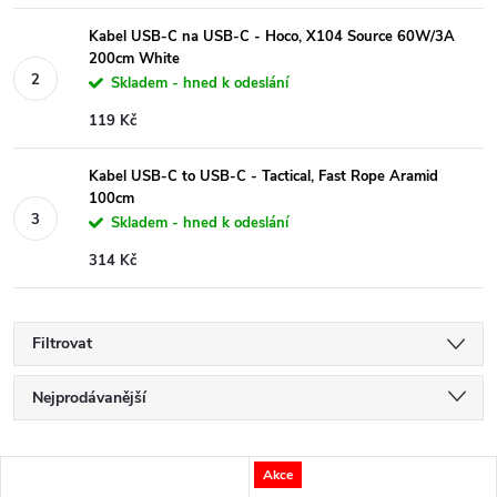
Kabel USB-C na USB-C - Hoco, X104 Source 60W/3A
200cm White
Skladem - hned k odeslání
119 Kč
Kabel USB-C to USB-C - Tactical, Fast Rope Aramid
100cm
Skladem - hned k odeslání
314 Kč
Filtrovat
Ř
Nejprodávanější
a
Nejlevnější
V
Akce
Nejdražší