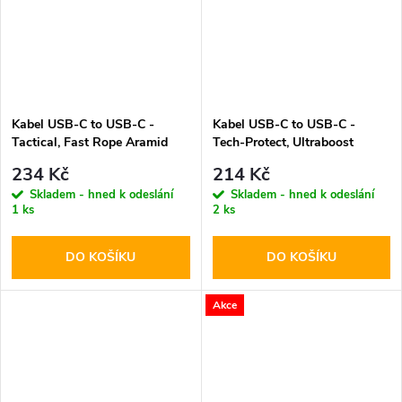
Kabel USB-C to USB-C -
Kabel USB-C to USB-C -
Tactical, Fast Rope Aramid
Tech-Protect, Ultraboost
30cm
PD60W/3A Black 25cm
234 Kč
214 Kč
Skladem - hned k odeslání
Skladem - hned k odeslání
1 ks
2 ks
DO KOŠÍKU
DO KOŠÍKU
Akce