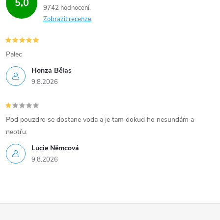
5,0
9742 hodnocení
p
Zobrazit recenze
i
s
Palec
u
Honza Bělas
9.8.2026
Pod pouzdro se dostane voda a je tam dokud ho nesundám a
neotřu.
Lucie Nĕmcová
9.8.2026
Z