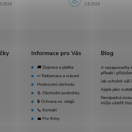
8.2026
2.8.2026
ačky
Informace pro Vás
Blog
🚚 Doprava a platba
A nezapomeňte 
přibalit i přísluše
↩️ Reklamace a vrácení
Jak ochránit vá
Hodnocení obchodu
Apple jako svate
📃 Obchodní podmínky
Nenápadná invest
🔒 Ochrana os. údajů
může ušetřit tisí
📞 Kontakt
💼 Pro firmy