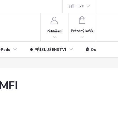
ntakt
💼 Pro firmy
CZK
NÁKUPNÍ
KOŠÍK
Prázdný košík
Přihlášení
rPods
⚙️ PŘÍSLUŠENSTVÍ
🤖 Ostatní značk
 MFI