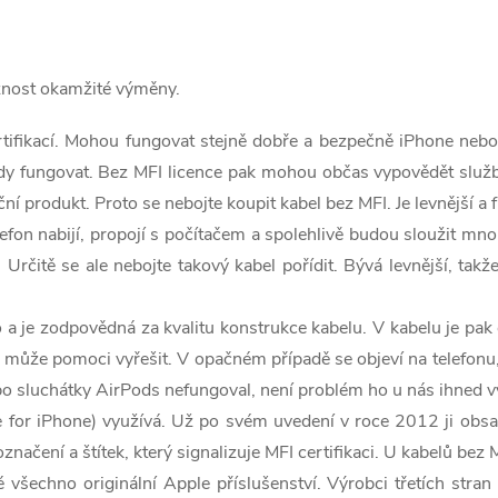
ožnost okamžité výměny.
ertifikací. Mohou fungovat stejně dobře a bezpečně iPhone nebo 
 vždy fungovat. Bez MFI licence pak mohou občas vypovědět služ
í produkt. Proto se nebojte koupit kabel bez MFI. Je levnější a
efon nabijí, propojí s počítačem a spolehlivě budou sloužit mn
Určitě se ale nebojte takový kabel pořídit. Bývá levnější, takž
 a je zodpovědná za kvalitu konstrukce kabelu. V kabelu je pak
 může pomoci vyřešit. V opačném případě se objeví na telefonu, 
 sluchátky AirPods nefungoval, není problém ho u nás ihned v
de for iPhone) využívá. Už po svém uvedení v roce 2012 ji ob
ačení a štítek, který signalizuje MFI certifikaci. U kabelů bez 
 všechno originální Apple příslušenství. Výrobci třetích stran 