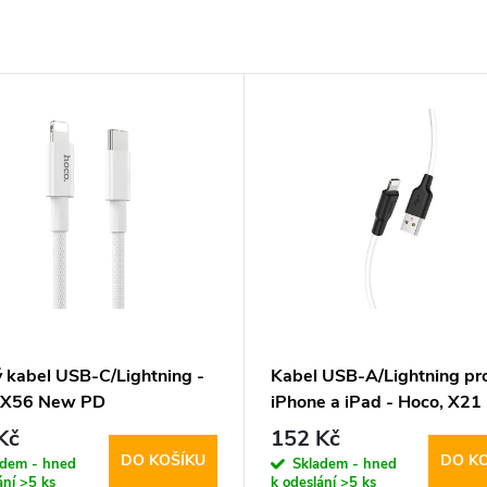
ý kabel USB-C/Lightning -
Kabel USB-A/Lightning pr
 X56 New PD
iPhone a iPad - Hoco, X21 
White
Kč
152 Kč
DO KOŠÍKU
DO K
adem - hned
Skladem - hned
ání
>5 ks
k odeslání
>5 ks