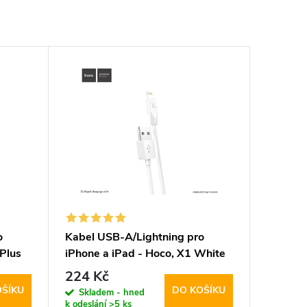
o
Kabel USB-A/Lightning pro
Plus
iPhone a iPad - Hoco, X1 White
200cm
224 Kč
OŠÍKU
DO KOŠÍKU
Skladem - hned
k odeslání
>5 ks