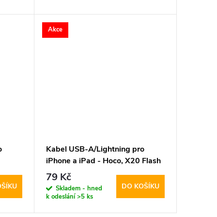
Akce
o
Kabel USB-A/Lightning pro
iPhone a iPad - Hoco, X20 Flash
Black
79 Kč
OŠÍKU
DO KOŠÍKU
Skladem - hned
k odeslání
>5 ks