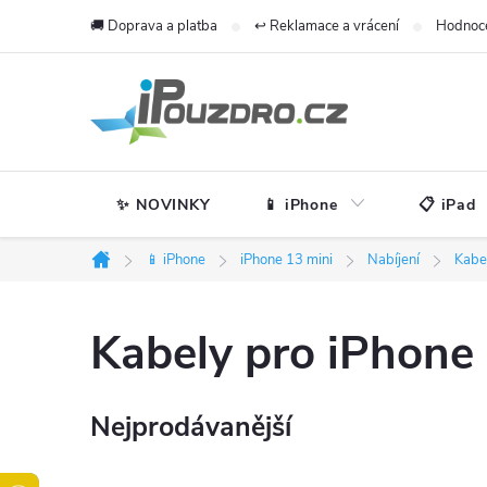
Přejít
🚚 Doprava a platba
↩️ Reklamace a vrácení
Hodnoc
na
obsah
✨ NOVINKY
📱 iPhone
📋 iPad
📱 iPhone
iPhone 13 mini
Nabíjení
Kabe
Domů
Kabely pro iPhone 
Nejprodávanější