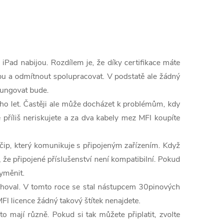
iPad nabijou. Rozdílem je, že díky certifikace máte
bu a odmítnout spolupracovat. V podstatě ale žádný
 fungovat bude.
oho let. Častěji ale může docházet k problémům, kdy
e příliš neriskujete a za dva kabely mez MFI koupíte
 čip, který komunikuje s připojeným zařízením. Když
že připojené příslušenství není kompatibilní. Pokud
yměnit.
sahoval. V tomto roce se stal nástupcem 30pinových
MFI licence žádný takový štítek nenajdete.
to mají různě. Pokud si tak můžete připlatit, zvolte