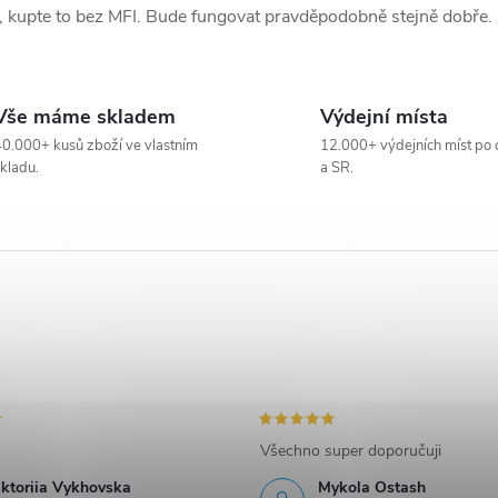
na, kupte to bez MFI. Bude fungovat pravděpodobně stejně dobře.
Vše máme skladem
Výdejní místa
0.000+ kusů zboží ve vlastním
12.000+ výdejních míst po 
kladu.
a SR.
Všechno super doporučuji
iktoriia Vykhovska
Mykola Ostash