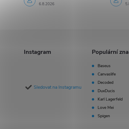
6.8.2026
5.
Z
á
Instagram
Populární zn
p
Baseus
Canvaslife
a
Decoded
Sledovat na Instagramu
t
DuxDucis
Karl Lagerfeld
í
Love Mei
Spigen