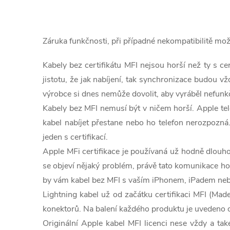
O
v
Záruka funkčnosti, při případné nekompatibilitě m
l
Kabely bez certifikátu MFI nejsou horší než ty s c
á
jistotu, že jak nabíjení, tak synchronizace budou
d
výrobce si dnes nemůže dovolit, aby vyráběl nefunkčn
Kabely bez MFI nemusí být v ničem horší. Apple tel
a
kabel nabíjet přestane nebo ho telefon nerozpozná. 
c
jeden s certifikací.
Apple MFi certifikace je používaná už hodně dlouho
í
se objeví nějaký problém, právě tato komunikace ho
p
by vám kabel bez MFI s vaším iPhonem, iPadem nebo
r
Lightning kabel už od začátku certifikaci MFI (Ma
konektorů. Na balení každého produktu je uvedeno ozn
v
Originální Apple kabel MFI licenci nese vždy a také