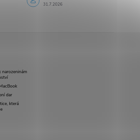
31.7.2026
k narozeninám
nství
š MacBook
bní dar
ice, která
ce