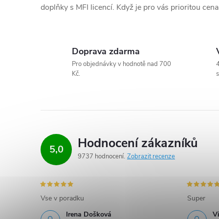
k
doplňky s MFI licencí. Když je pro vás prioritou ce
y
v
Doprava zdarma
ý
Pro objednávky v hodnotě nad 700
4
Kč.
s
p
i
s
Hodnocení zákazníků
u
5,0
9737 hodnocení
Zobrazit recenze
Vse v poradku
Super
Irena Došková
V