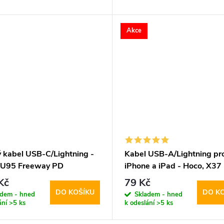
Akce
ý kabel USB-C/Lightning -
Kabel USB-A/Lightning pr
 U95 Freeway PD
iPhone a iPad - Hoco, X37
CoolPower
Kč
79 Kč
DO KOŠÍKU
DO K
adem - hned
Skladem - hned
ání
>5 ks
k odeslání
>5 ks