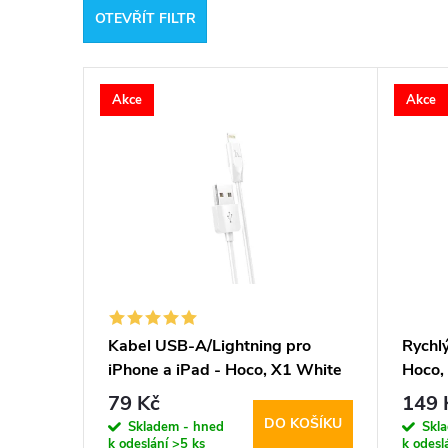
OTEVŘÍT FILTR
e
V
n
Akce
Akce
ý
í
p
p
i
r
s
o
p
d
Kabel USB-A/Lightning pro
Rychl
iPhone a iPad - Hoco, X1 White
Hoco,
r
u
100cm
79 Kč
149 
DO KOŠÍKU
o
Skladem - hned
Skl
k
k odeslání
>5 ks
k odesl