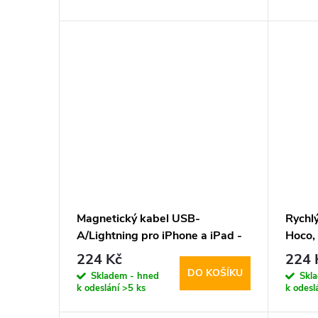
d
t
u
ů
k
t
ů
Magnetický kabel USB-
Rychl
A/Lightning pro iPhone a iPad -
Hoco,
Hoco, X52 Sereno Black
224 Kč
224 
DO KOŠÍKU
Skladem - hned
Skl
k odeslání
>5 ks
k odesl