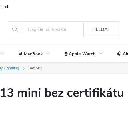
ení obchodu
📃 Obchodní podmínky
🔒 Ochrana os. údajů
📞 Ko
HLEDAT
💻 MacBook
⌚ Apple Watch
🎧 Ai
ly Lightning
Bez MFI
13 mini bez certifikátu