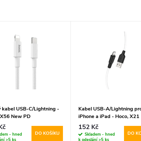
ý kabel USB-C/Lightning -
Kabel USB-A/Lightning pr
 X56 New PD
iPhone a iPad - Hoco, X21 
White
Kč
152 Kč
DO KOŠÍKU
DO K
adem - hned
Skladem - hned
ání
>5 ks
k odeslání
>5 ks