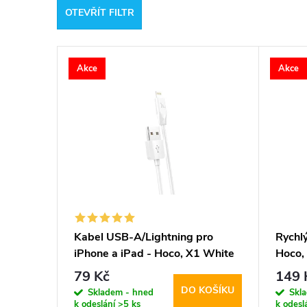
OTEVŘÍT FILTR
e
V
n
Akce
Akce
ý
í
p
p
i
r
s
o
p
d
Kabel USB-A/Lightning pro
Rychl
iPhone a iPad - Hoco, X1 White
Hoco,
r
u
100cm
79 Kč
149 
DO KOŠÍKU
o
Skladem - hned
Skl
k
k odeslání
>5 ks
k odesl