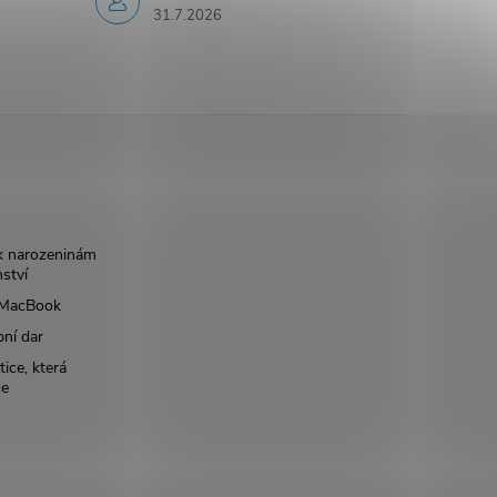
31.7.2026
k narozeninám
nství
š MacBook
bní dar
ice, která
ce