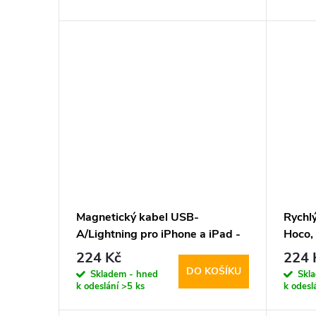
d
t
u
ů
k
t
ů
Magnetický kabel USB-
Rychl
A/Lightning pro iPhone a iPad -
Hoco,
Hoco, X52 Sereno Black
224 Kč
224 
DO KOŠÍKU
Skladem - hned
Skl
k odeslání
>5 ks
k odesl