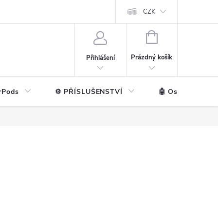
ntakt
💼 Pro firmy
CZK
NÁKUPNÍ
KOŠÍK
Prázdný košík
Přihlášení
rPods
⚙️ PŘÍSLUŠENSTVÍ
🤖 Ostatní značk