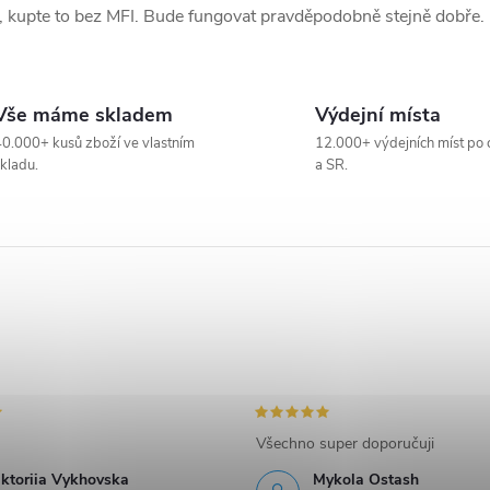
na, kupte to bez MFI. Bude fungovat pravděpodobně stejně dobře.
Vše máme skladem
Výdejní místa
0.000+ kusů zboží ve vlastním
12.000+ výdejních míst po 
kladu.
a SR.
Všechno super doporučuji
iktoriia Vykhovska
Mykola Ostash