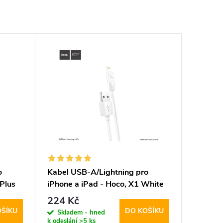
o
Kabel USB-A/Lightning pro
Plus
iPhone a iPad - Hoco, X1 White
200cm
224 Kč
OŠÍKU
DO KOŠÍKU
Skladem - hned
k odeslání
>5 ks