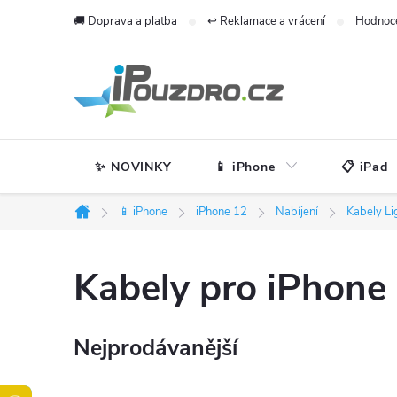
Přejít
🚚 Doprava a platba
↩️ Reklamace a vrácení
Hodnoc
na
obsah
✨ NOVINKY
📱 iPhone
📋 iPad
📱 iPhone
iPhone 12
Nabíjení
Kabely Li
Domů
Kabely pro iPhone 
Nejprodávanější