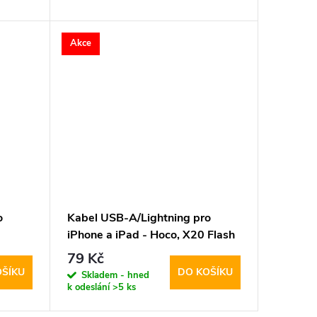
Akce
o
Kabel USB-A/Lightning pro
iPhone a iPad - Hoco, X20 Flash
Black
79 Kč
OŠÍKU
DO KOŠÍKU
Skladem - hned
k odeslání
>5 ks