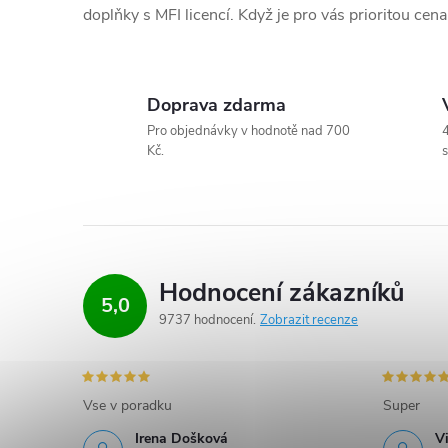
k
doplňky s MFI licencí. Když je pro vás prioritou ce
y
v
Doprava zdarma
ý
Pro objednávky v hodnotě nad 700
4
Kč.
s
p
i
s
Hodnocení zákazníků
u
5,0
9737 hodnocení
Zobrazit recenze
Vse v poradku
Super
Irena Došková
V