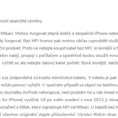
ožnost okamžité výměny.
ertifikací. Mohou fungovat stejně dobře a bezpečně iPhone nebo 
 vždy fungovat. Bez MFI licence pak mohou občas vypovědět služ
í produkt. Proto se nebojte koupit kabel bez MFI. Je levnější a
efon nabijí, propojí s počítačem a spolehlivě budou sloužit mn
Určitě se ale nebojte takový kabel pořídit. Bývá levnější, takž
 a je zodpovědná za kvalitu konstrukce kabelu. V kabelu je pak
 může pomoci vyřešit. V opačném případě se objeví na telefonu, 
 sluchátky AirPods nefungoval, není problém ho u nás ihned v
de for iPhone) využívá. Už po svém uvedení v roce 2012 ji ob
ačení a štítek, který signalizuje MFI certifikaci. U kabelů bez 
 všechno originální Apple příslušenství. Výrobci třetích stran 