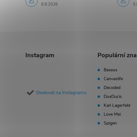
6.8.2026
5.
Z
á
Instagram
Populární zn
p
Baseus
Canvaslife
a
Decoded
Sledovat na Instagramu
t
DuxDucis
Karl Lagerfeld
í
Love Mei
Spigen