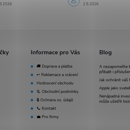
8.2026
2.8.2026
ačky
Informace pro Vás
Blog
🚚 Doprava a platba
A nezapomeňte 
přibalit i přísluše
↩️ Reklamace a vrácení
Jak ochránit vá
Hodnocení obchodu
Apple jako svate
📃 Obchodní podmínky
Nenápadná invest
🔒 Ochrana os. údajů
může ušetřit tisí
📞 Kontakt
💼 Pro firmy