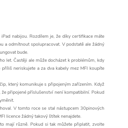
iPad nabijou. Rozdílem je, že díky certifikace máte
bu a odmítnout spolupracovat. V podstatě ale žádný
 fungovat bude.
oho let. Častěji ale může docházet k problémům, kdy
e příliš neriskujete a za dva kabely mez MFI koupíte
 čip, který komunikuje s připojeným zařízením. Když
že připojené příslušenství není kompatibilní. Pokud
yměnit.
sahoval. V tomto roce se stal nástupcem 30pinových
MFI licence žádný takový štítek nenajdete.
to mají různě. Pokud si tak můžete připlatit, zvolte