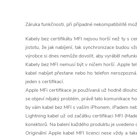
O
v
Záruka funkčnosti, při případné nekompatibilitě m
l
Kabely bez certifikátu MFI nejsou horší než ty s c
á
jistotu, že jak nabíjení, tak synchronizace budou
d
výrobce si dnes nemůže dovolit, aby vyráběl nefunkčn
Kabely bez MFI nemusí být v ničem horší. Apple tel
a
kabel nabíjet přestane nebo ho telefon nerozpozná. 
c
jeden s certifikací.
Apple MFi certifikace je používaná už hodně dlouho
í
se objeví nějaký problém, právě tato komunikace ho
p
by vám kabel bez MFI s vaším iPhonem, iPadem nebo
r
Lightning kabel už od začátku certifikaci MFI (Ma
konektorů. Na balení každého produktu je uvedeno ozn
v
Originální Apple kabel MFI licenci nese vždy a také