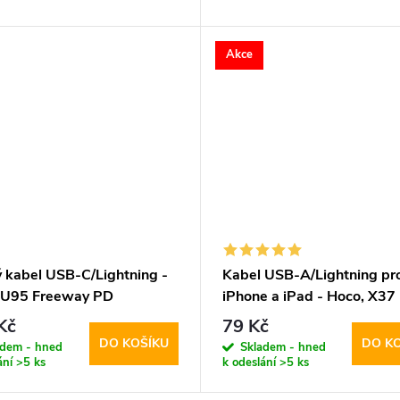
Akce
ý kabel USB-C/Lightning -
Kabel USB-A/Lightning pr
 U95 Freeway PD
iPhone a iPad - Hoco, X37
CoolPower
Kč
79 Kč
DO KOŠÍKU
DO K
adem - hned
Skladem - hned
ání
>5 ks
k odeslání
>5 ks