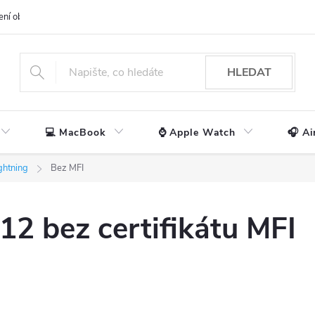
ení obchodu
📃 Obchodní podmínky
🔒 Ochrana os. údajů
📞 Ko
HLEDAT
💻 MacBook
⌚ Apple Watch
🎧 Ai
ghtning
Bez MFI
12 bez certifikátu MFI