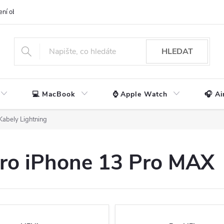
ení obchodu
📃 Obchodní podmínky
🔒 Ochrana os. údajů
📞 Ko
HLEDAT
💻 MacBook
⌚ Apple Watch
🎧 Ai
Kabely Lightning
pro iPhone 13 Pro MAX