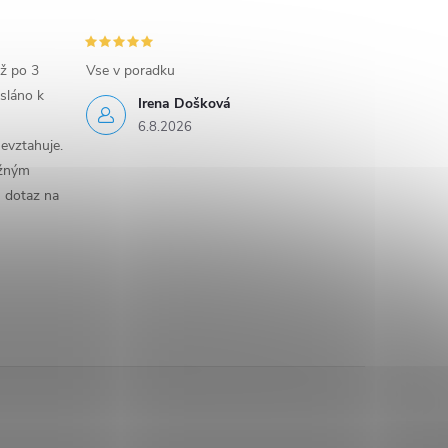
iž po 3
Vse v poradku
sláno k
Irena Došková
6.8.2026
evztahuje.
ěžným
n dotaz na