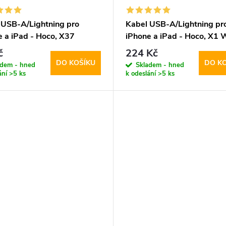
 USB-A/Lightning pro
Kabel USB-A/Lightning pr
e a iPad - Hoco, X37
iPhone a iPad - Hoco, X1 
ower
200cm
č
224 Kč
DO KOŠÍKU
DO K
adem - hned
Skladem - hned
ání
>5 ks
k odeslání
>5 ks