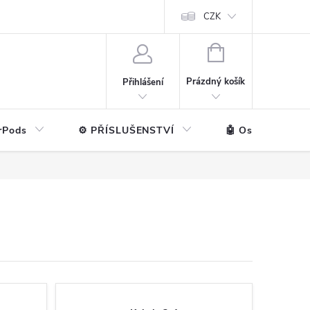
ntakt
💼 Pro firmy
CZK
NÁKUPNÍ
KOŠÍK
Prázdný košík
Přihlášení
rPods
⚙️ PŘÍSLUŠENSTVÍ
🤖 Ostatní značk