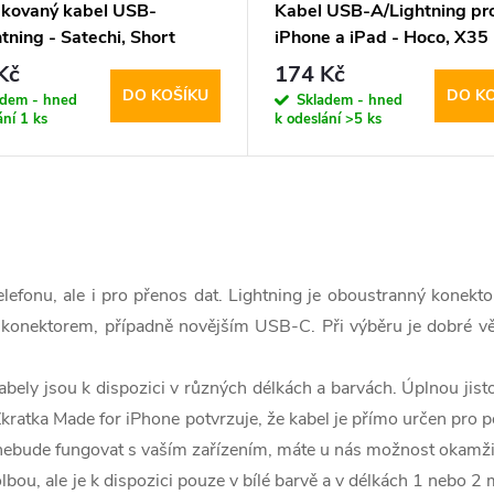
fikovaný kabel USB-
Kabel USB-A/Lightning pr
tning - Satechi, Short
iPhone a iPad - Hoco, X35
Gray
Premium 25cm
Kč
174 Kč
DO KOŠÍKU
DO K
adem - hned
Skladem - hned
ání
1 ks
k odeslání
>5 ks
lefonu, ale i pro přenos dat. Lightning je oboustranný konekto
nektorem, případně novějším USB-C. Při výběru je dobré vědět,
abely jsou k dispozici v různých délkách a barvách. Úplnou jis
. Zkratka Made for iPhone potvrzuje, že kabel je přímo určen pro 
ž nebude fungovat s vaším zařízením, máte u nás možnost okamž
lbou, ale je k dispozici pouze v bílé barvě a v délkách 1 nebo 2 m