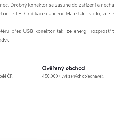
onec. Drobný konektor se zasune do zařízení a nechá
kou je LED indikace nabíjení. Máte tak jistotu, že se
éru přes USB konektor tak lze energii rozprostřít
ady).
Ověřený obchod
celé ČR
450.000+ vyřízených objednávek.