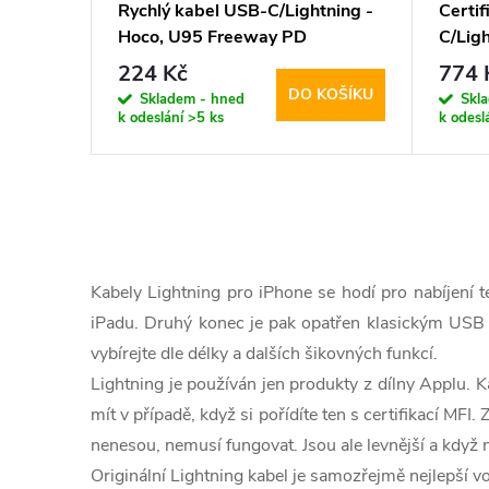
Rychlý kabel USB-C/Lightning -
Certi
Hoco, U95 Freeway PD
C/Ligh
25cm 
224 Kč
774 
DO KOŠÍKU
Skladem - hned
Skl
k odeslání
>5 ks
k odesl
O
v
Kabely Lightning pro iPhone se hodí pro nabíjení te
l
iPadu. Druhý konec je pak opatřen klasickým USB ko
vybírejte dle délky a dalších šikovných funkcí.
á
Lightning je používán jen produkty z dílny Applu. K
d
mít v případě, když si pořídíte ten s certifikací MFI
a
nenesou, nemusí fungovat. Jsou ale levnější a kdy
Originální Lightning kabel je samozřejmě nejlepší vo