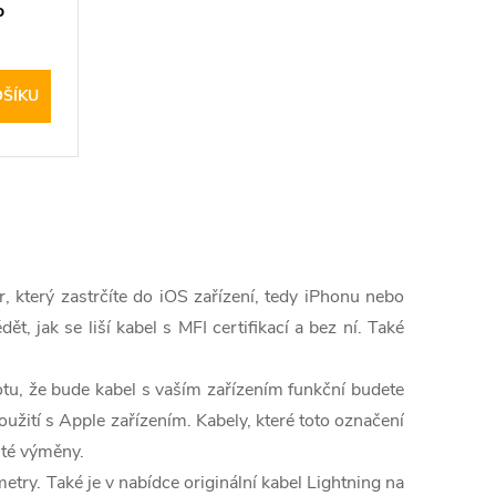
o
OŠÍKU
r, který zastrčíte do iOS zařízení, tedy iPhonu nebo
 jak se liší kabel s MFI certifikací a bez ní. Také
totu, že bude kabel s vaším zařízením funkční budete
použití s Apple zařízením. Kabely, které toto označení
ité výměny.
etry. Také je v nabídce originální kabel Lightning na