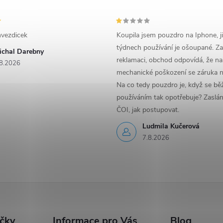
vezdicek
Koupila jsem pouzdro na Iphone, j
týdnech používání je ošoupané. Za
ichal Darebny
reklamaci, obchod odpovídá, že na
8.2026
mechanické poškození se záruka n
Na co tedy pouzdro je, když se b
používáním tak opotřebuje? Zaslá
ČOI, jak postupovat.
Ludmila Kučerová
7.8.2026
ačky
Informace pro Vás
Blog