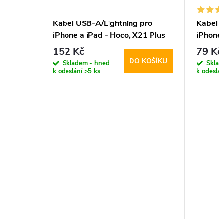
Kabel USB-A/Lightning pro
Kabel
iPhone a iPad - Hoco, X21 Plus
iPhon
White
CoolP
152 Kč
79 K
DO KOŠÍKU
Skladem - hned
Skl
k odeslání
>5 ks
k odesl