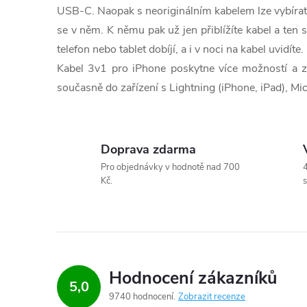
c
USB-C. Naopak s neoriginálním kabelem lze vybírat 
í
se v něm. K němu pak už jen přiblížíte kabel a ten s
telefon nebo tablet dobíjí, a i v noci na kabel uvidíte.
p
Kabel 3v1 pro iPhone poskytne více možností a zv
r
současně do zařízení s Lightning (iPhone, iPad), Mi
v
k
Doprava zdarma
y
Pro objednávky v hodnotě nad 700
4
Kč.
s
v
ý
p
i
Hodnocení zákazníků
5,0
9740 hodnocení
Zobrazit recenze