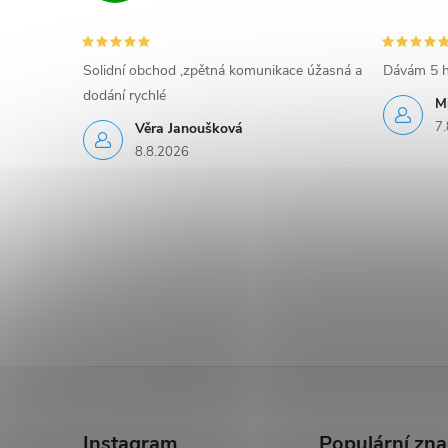
s
u
Solidní obchod ,zpětná komunikace úžasná a
Dávám 5 h
dodání rychlé
M
7.
Věra Janoušková
8.8.2026
Z
á
Instagram
Populární zn