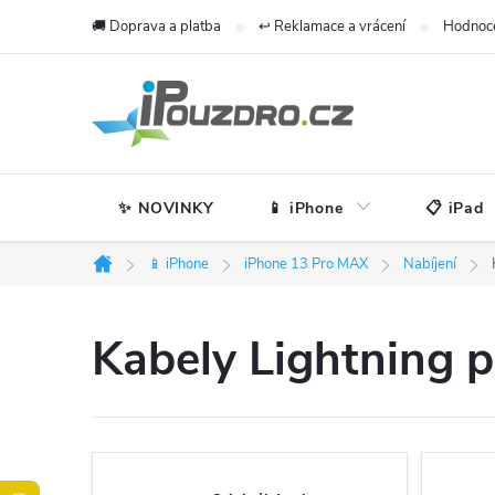
Přejít
🚚 Doprava a platba
↩️ Reklamace a vrácení
Hodnoc
na
obsah
✨ NOVINKY
📱 iPhone
📋 iPad
📱 iPhone
iPhone 13 Pro MAX
Nabíjení
Domů
Kabely Lightning 