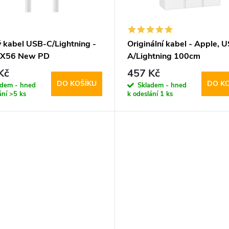
ý kabel USB-C/Lightning -
Originální kabel - Apple, 
 X56 New PD
A/Lightning 100cm
Kč
457 Kč
DO KOŠÍKU
DO K
adem - hned
Skladem - hned
ání
>5 ks
k odeslání
1 ks