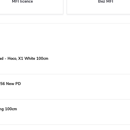
MFI licence
Bez MFI
Pad - Hoco, X1 White 100cm
 X56 New PD
ning 100cm