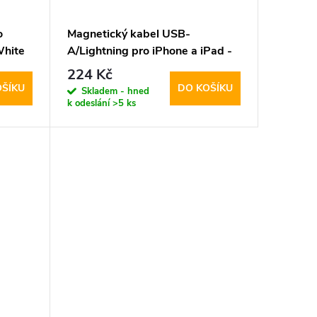
o
Magnetický kabel USB-
White
A/Lightning pro iPhone a iPad -
Hoco, X52 Sereno Black
224 Kč
OŠÍKU
DO KOŠÍKU
Skladem - hned
k odeslání
>5 ks