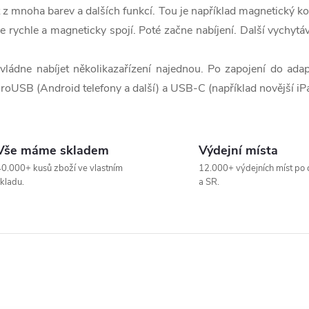
z mnoha barev a dalších funkcí. Tou je například magnetický k
e rychle a magneticky spojí. Poté začne nabíjení. Další vychytáv
ládne nabíjet několikazařízení najednou. Po zapojení do adapt
croUSB (Android telefony a další) a USB-C (například novější iP
Vše máme skladem
Výdejní místa
0.000+ kusů zboží ve vlastním
12.000+ výdejních míst po 
kladu.
a SR.