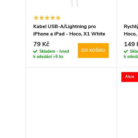
s
o
p
d
Kabel USB-A/Lightning pro
Rychl
iPhone a iPad - Hoco, X1 White
Hoco,
r
u
100cm
79 Kč
149 
DO KOŠÍKU
o
Skladem - hned
Skl
k
k odeslání
>5 ks
k odesl
d
t
Akce
u
ů
k
t
ů