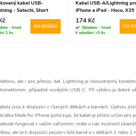
fikovaný kabel USB-
Kabel USB-A/Lightning pr
tning - Satechi, Short
iPhone a iPad - Hoco, X35
Gray
Premium 25cm
Kč
174 Kč
DO KOŠÍKU
DO K
adem - hned
Skladem - hned
ání
1 ks
k odeslání
>5 ks
lefonu, ale i pro přenos dat. Lightning je oboustranný konekto
nektorem, případně novějším USB-C. Při výběru je dobré vědět,
abely jsou k dispozici v různých délkách a barvách. Úplnou jis
. Zkratka Made for iPhone potvrzuje, že kabel je přímo určen pro 
ž nebude fungovat s vaším zařízením, máte u nás možnost okamž
lbou, ale je k dispozici pouze v bílé barvě a v délkách 1 nebo 2 m