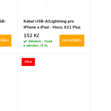
USB-
Kabel USB-A/Lightning pro
iPhone a iPad - Hoco, X21 Plus
White
152 Kč
OŠÍKU
DO KOŠÍKU
Skladem - hned
k odeslání
>5 ks
Akce