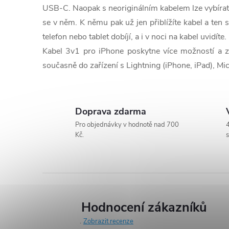
c
USB-C. Naopak s neoriginálním kabelem lze vybírat 
í
se v něm. K němu pak už jen přiblížíte kabel a ten s
telefon nebo tablet dobíjí, a i v noci na kabel uvidíte.
p
Kabel 3v1 pro iPhone poskytne více možností a zv
r
současně do zařízení s Lightning (iPhone, iPad), Mi
v
k
Doprava zdarma
y
Pro objednávky v hodnotě nad 700
4
Kč.
s
v
ý
p
i
Hodnocení zákazníků
Zobrazit recenze