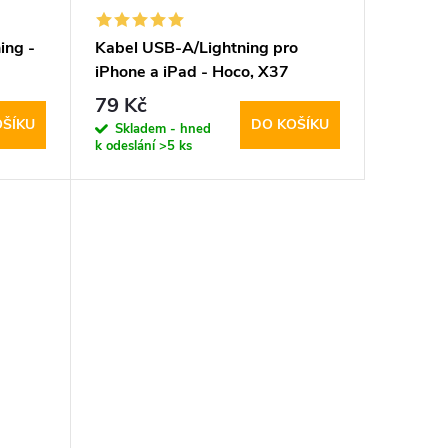
ing -
Kabel USB-A/Lightning pro
iPhone a iPad - Hoco, X37
CoolPower
79 Kč
OŠÍKU
DO KOŠÍKU
Skladem - hned
k odeslání
>5 ks