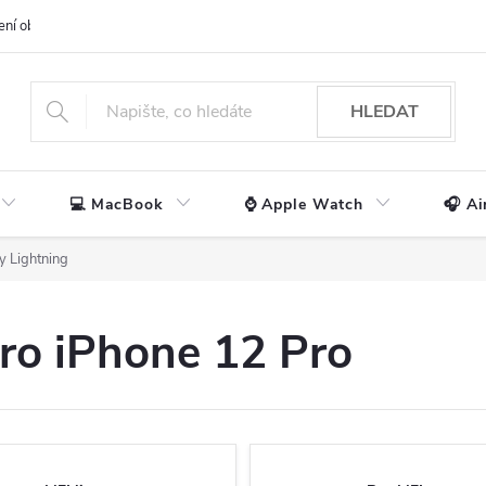
ení obchodu
📃 Obchodní podmínky
🔒 Ochrana os. údajů
📞 Ko
HLEDAT
💻 MacBook
⌚ Apple Watch
🎧 Ai
y Lightning
pro iPhone 12 Pro