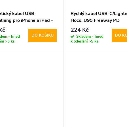
tický kabel USB-
Rychlý kabel USB-C/Lightn
tning pro iPhone a iPad -
Hoco, U95 Freeway PD
 X52 Sereno Black
Kč
224 Kč
DO KOŠÍKU
DO K
adem - hned
Skladem - hned
ání
>5 ks
k odeslání
>5 ks