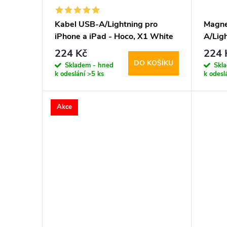
Kabel USB-A/Lightning pro
Magne
iPhone a iPad - Hoco, X1 White
A/Ligh
200cm
Hoco,
224 Kč
224 
DO KOŠÍKU
Skladem - hned
Skl
k odeslání
>5 ks
k odesl
Akce