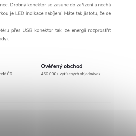
onec. Drobný konektor se zasune do zařízení a nechá
kou je LED indikace nabíjení. Máte tak jistotu, že se
éru přes USB konektor tak lze energii rozprostřít
ady).
Ověřený obchod
celé ČR
450.000+ vyřízených objednávek.