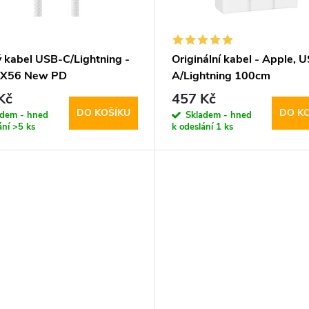
ý kabel USB-C/Lightning -
Originální kabel - Apple, 
 X56 New PD
A/Lightning 100cm
Kč
457 Kč
DO KOŠÍKU
DO K
adem - hned
Skladem - hned
ání
>5 ks
k odeslání
1 ks