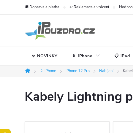
Přejít
🚚 Doprava a platba
↩️ Reklamace a vrácení
Hodnoc
na
obsah
✨ NOVINKY
📱 iPhone
📋 iPad
📱 iPhone
iPhone 12 Pro
Nabíjení
Kabel
Domů
Kabely Lightning 