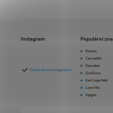
s
u
Z
á
Instagram
Populární zn
p
Baseus
Canvaslife
a
Decoded
Sledovat na Instagramu
t
DuxDucis
Karl Lagerfeld
í
Love Mei
Spigen