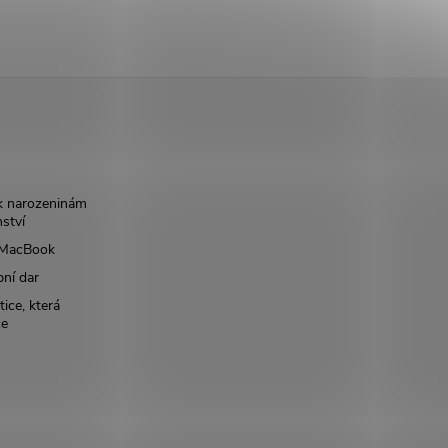
k narozeninám
nství
š MacBook
bní dar
ice, která
ce