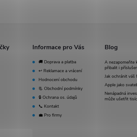
ačky
Informace pro Vás
Blog
🚚 Doprava a platba
A nezapomeňte 
přibalit i přísluše
↩️ Reklamace a vrácení
Jak ochránit vá
Hodnocení obchodu
Apple jako svate
📃 Obchodní podmínky
Nenápadná invest
🔒 Ochrana os. údajů
může ušetřit tisí
📞 Kontakt
💼 Pro firmy