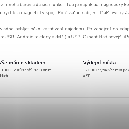
z mnoha barev a dalších funkcí. Tou je například magnetický k
e rychle a magneticky spojí. Poté začne nabíjení. Další vychytáv
ládne nabíjet několikazařízení najednou. Po zapojení do adapt
croUSB (Android telefony a další) a USB-C (například novější iP
Vše máme skladem
Výdejní místa
0.000+ kusů zboží ve vlastním
12.000+ výdejních míst po 
kladu.
a SR.