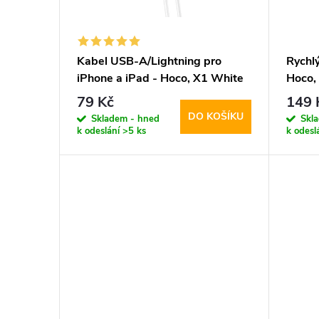
s
o
p
d
Kabel USB-A/Lightning pro
Rychl
iPhone a iPad - Hoco, X1 White
Hoco,
r
u
100cm
79 Kč
149 
DO KOŠÍKU
o
Skladem - hned
Skl
k
k odeslání
>5 ks
k odesl
d
t
u
ů
k
t
ů