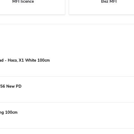
MFI licence
Bez MFI
Pad - Hoco, X1 White 100cm
 X56 New PD
ning 100cm