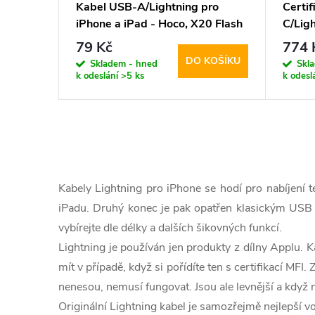
Kabel USB-A/Lightning pro
Certi
iPhone a iPad - Hoco, X20 Flash
C/Ligh
Black
25cm 
79 Kč
774 
DO KOŠÍKU
Skladem - hned
Skl
k odeslání
>5 ks
k odesl
O
v
Kabely Lightning pro iPhone se hodí pro nabíjení te
l
iPadu. Druhý konec je pak opatřen klasickým USB ko
vybírejte dle délky a dalších šikovných funkcí.
á
Lightning je používán jen produkty z dílny Applu. K
d
mít v případě, když si pořídíte ten s certifikací MFI
a
nenesou, nemusí fungovat. Jsou ale levnější a kdy
Originální Lightning kabel je samozřejmě nejlepší vo