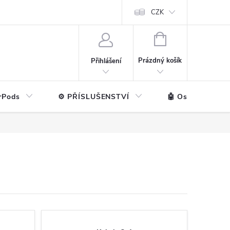
ntakt
💼 Pro firmy
CZK
NÁKUPNÍ
KOŠÍK
Prázdný košík
Přihlášení
rPods
⚙️ PŘÍSLUŠENSTVÍ
🤖 Ostatní značk