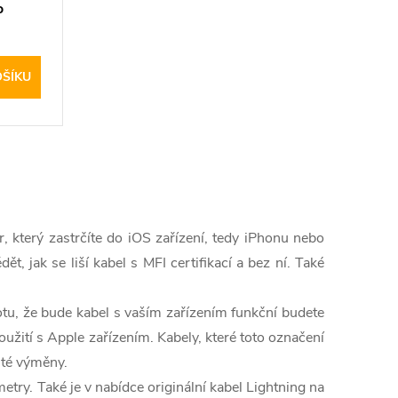
o
OŠÍKU
r, který zastrčíte do iOS zařízení, tedy iPhonu nebo
 jak se liší kabel s MFI certifikací a bez ní. Také
totu, že bude kabel s vaším zařízením funkční budete
použití s Apple zařízením. Kabely, které toto označení
ité výměny.
etry. Také je v nabídce originální kabel Lightning na