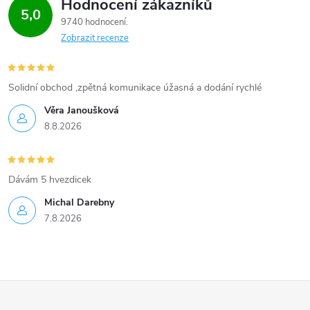
Hodnocení zákazníků
5,0
9740 hodnocení
Zobrazit recenze
Solidní obchod ,zpětná komunikace úžasná a dodání rychlé
Věra Janoušková
8.8.2026
Dávám 5 hvezdicek
Michal Darebny
7.8.2026
Z