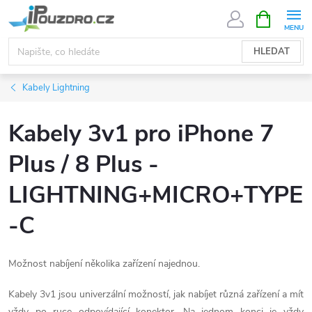
Přejít
NÁKUPNÍ
KOŠÍK
na
obsah
HLEDAT
Kabely Lightning
Kabely 3v1 pro iPhone 7
Plus / 8 Plus -
LIGHTNING+MICRO+TYPE
-C
Možnost nabíjení několika zařízení najednou.
Kabely 3v1 jsou univerzální možností, jak nabíjet různá zařízení a mít
vždy po ruce odpovídající konektor. Na jednom konci je vždy