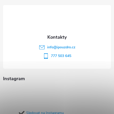
á
p
a
t
info
@
ipouzdro.cz
í
777 503 645
Instagram
Sledovat na Instagramu