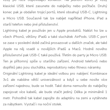
klasické USB, které zasunete do nabíječky nebo počítače. Druhý
konec pak je obdařen trojicí portů, které obsahují USB-C, Lightning
a Micro USB. Současně tak lze nabíjet například iPhone, iPad a
starší telefon nebo jiné příslušenství.
Lightning kabel je používán jen u Apple produktů. Nalézt ho lze u
všech iPhonů, většiny iPadů a také sluchátek AirPods. USB-C port
se zase v poslední době začíná prosazovat u dalších značek, ale také
Apple na něj vsadil u novějších iPadů a Maců. Hodně nového
příslušenství pak USB-C také používá. Třetím do party je Micro USB.
Ten je přítomný spíše u staršího zařízení, Android telefonů nebo
doplňků jako jsou sluchátka, reproduktory nebo fitness náramky.
Originální Lightning kabel je ideální volbou pro nabíjení. Kombinace
3v1 ale nabídne větší univerzálnost a když u sebe nosíte více
zařízení najednou, bude se hodit. Také doma nemusíte do nabíječky
zapojovat více kabelů, ale bude stačit jediný. Délka je minimálně 1
metr. Pohodlně tak kabel zapojíte do adaptéru na zemi a vytáhnete
za nábytkem. Vystačí i na noční stolek.