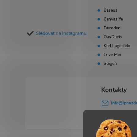
p
Baseus
Canvaslife
a
Decoded
Sledovat na Instagramu
t
DuxDucis
Karl Lagerfeld
í
Love Mei
Spigen
info
@
ipouzdr
777 503 645