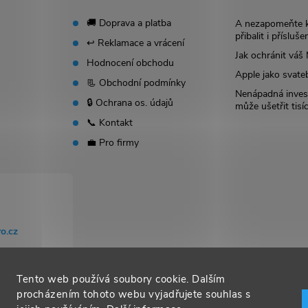
🚚 Doprava a platba
A nezapomeňte 
přibalit i přísluše
↩️ Reklamace a vrácení
Jak ochránit vá
Hodnocení obchodu
Apple jako svate
📃 Obchodní podmínky
Nenápadná invest
🔒 Ochrana os. údajů
může ušetřit tisí
📞 Kontakt
💼 Pro firmy
o.cz
Tento web používá soubory cookie. Dalším
procházením tohoto webu vyjadřujete souhlas s