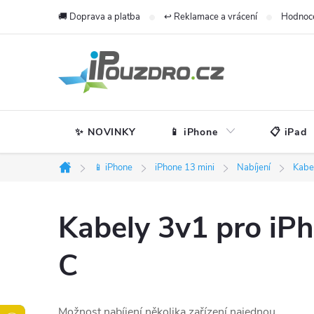
Přejít
🚚 Doprava a platba
↩️ Reklamace a vrácení
Hodnoc
na
obsah
✨ NOVINKY
📱 iPhone
📋 iPad
📱 iPhone
iPhone 13 mini
Nabíjení
Kabe
Domů
Kabely 3v1 pro i
C
Možnost nabíjení několika zařízení najednou.