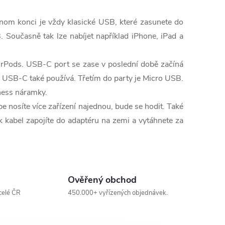
ednom konci je vždy klasické USB, které zasunete do
 Současně tak lze nabíjet například iPhone, iPad a
AirPods. USB-C port se zase v poslední době začíná
k USB-C také používá. Třetím do party je Micro USB.
tness náramky.
be nosíte více zařízení najednou, bude se hodit. Také
k kabel zapojíte do adaptéru na zemi a vytáhnete za
Ověřený obchod
celé ČR
450.000+ vyřízených objednávek.