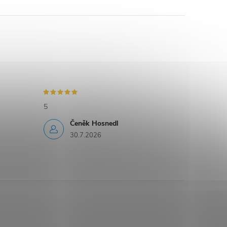
5
Čeněk Hosnedl
30.7.2026