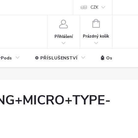
ntakt
💼 Pro firmy
CZK
NÁKUPNÍ
KOŠÍK
Prázdný košík
Přihlášení
rPods
⚙️ PŘÍSLUŠENSTVÍ
🤖 Ostatní značk
TNING+MICRO+TYPE-