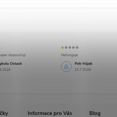
uper doporučuji
Nefunguje
ykola Ostash
Petr Hájek
8.2026
31.7.2026
ačky
Informace pro Vás
Blog