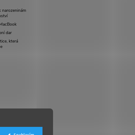
k narozeninám
nství
š MacBook
bní dar
ice, která
ce