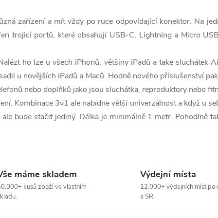
různá zařízení a mít vždy po ruce odpovídající konektor. Na j
en trojicí portů, které obsahují USB-C, Lightning a Micro USB.
 Nalézt ho lze u všech iPhonů, většiny iPadů a také sluchátek 
 vsadil u novějších iPadů a Maců. Hodně nového příslušenství pa
telefonů nebo doplňků jako jsou sluchátka, reproduktory nebo fi
íjení. Kombinace 3v1 ale nabídne větší univerzálnost a když u se
ale bude stačit jediný. Délka je minimálně 1 metr. Pohodlně ta
Vše máme skladem
Výdejní místa
0.000+ kusů zboží ve vlastním
12.000+ výdejních míst po 
kladu.
a SR.