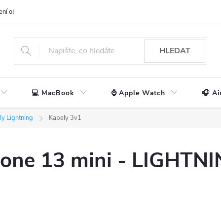
ení obchodu
📃 Obchodní podmínky
🔒 Ochrana os. údajů
📞 Ko
HLEDAT
💻 MacBook
⌚ Apple Watch
🎧 Ai
ly Lightning
Kabely 3v1
Phone 13 mini - LIGH