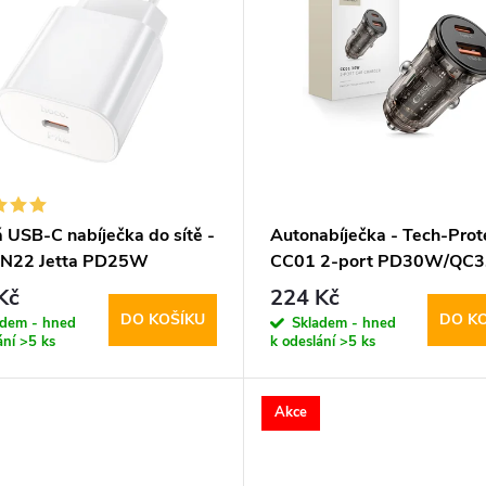
 USB-C nabíječka do sítě -
Autonabíječka - Tech-Prot
 N22 Jetta PD25W
CC01 2-port PD30W/QC3
Kč
224 Kč
DO KOŠÍKU
DO K
adem - hned
Skladem - hned
ání
>5 ks
k odeslání
>5 ks
Akce