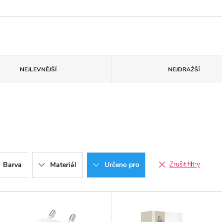
NEJLEVNĚJŠÍ
NEJDRAŽŠÍ
Barva
Materiál
Určeno pro
Zrušit filtry