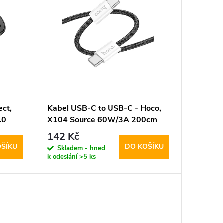
ect,
Kabel USB-C to USB-C - Hoco,
.0
X104 Source 60W/3A 200cm
Black
142 Kč
OŠÍKU
DO KOŠÍKU
Skladem - hned
k odeslání
>5 ks