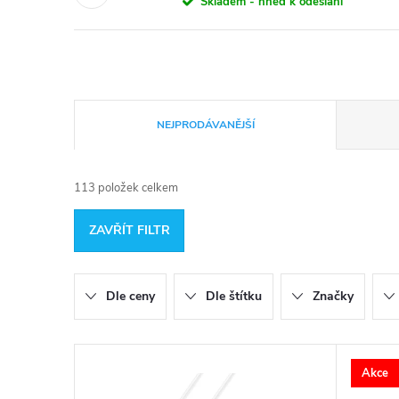
Skladem - hned k odeslání
Ř
NEJPRODÁVANĚJŠÍ
a
113
položek celkem
z
ZAVŘÍT FILTR
e
n
Dle ceny
Dle štítku
Značky
í
V
p
Akce