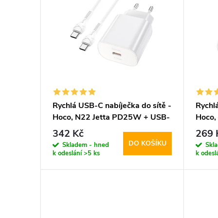
ý
r
p
o
i
d
s
u
p
Rychlá USB-C nabíječka do sítě -
Rychlá
k
Hoco, N22 Jetta PD25W + USB-
Hoco,
r
C kabel
t
342 Kč
269 
DO KOŠÍKU
o
Skladem - hned
Skl
k odeslání
>5 ks
k odesl
ů
d
u