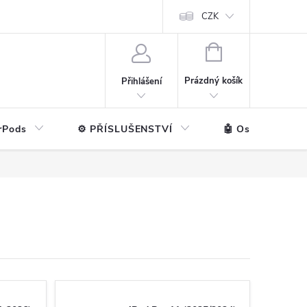
ntakt
💼 Pro firmy
CZK
NÁKUPNÍ
KOŠÍK
Prázdný košík
Přihlášení
rPods
⚙️ PŘÍSLUŠENSTVÍ
🤖 Ostatní značk