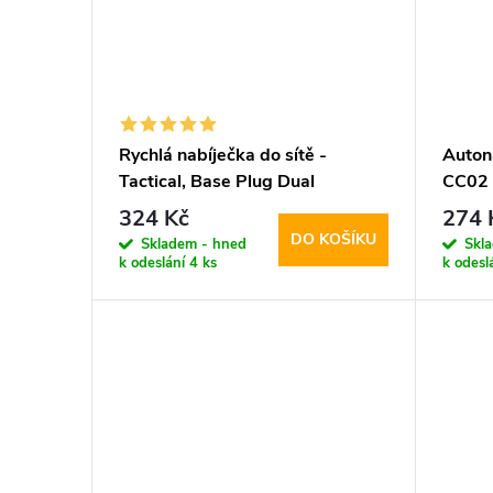
Rychlá nabíječka do sítě -
Auton
Tactical, Base Plug Dual
CC02
PD20W/QC3.0 White
324 Kč
274 
DO KOŠÍKU
Skladem - hned
Skl
k odeslání
4 ks
k odesl