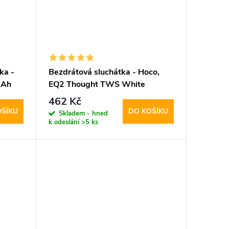
ka -
Bezdrátová sluchátka - Hoco,
mAh
EQ2 Thought TWS White
462 Kč
OŠÍKU
DO KOŠÍKU
Skladem - hned
k odeslání
>5 ks