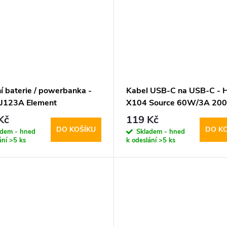
í baterie / powerbanka -
Kabel USB-C na USB-C - H
 J123A Element
X104 Source 60W/3A 20
0mAh Black
White
Kč
119 Kč
DO KOŠÍKU
DO K
adem - hned
Skladem - hned
ání
>5 ks
k odeslání
>5 ks