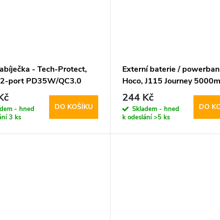
abíječka - Tech-Protect,
Externí baterie / powerban
 2-port PD35W/QC3.0
Hoco, J115 Journey 5000
Black
Kč
244 Kč
DO KOŠÍKU
DO K
adem - hned
Skladem - hned
ání
3 ks
k odeslání
>5 ks