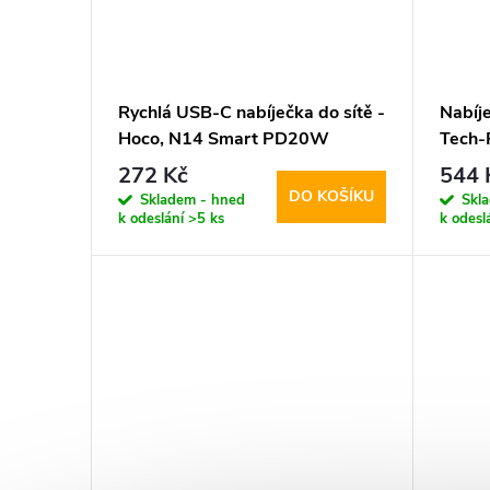
Rychlá USB-C nabíječka do sítě -
Nabíje
Hoco, N14 Smart PD20W
Tech
PD45
272 Kč
544 
kabel
DO KOŠÍKU
Skladem - hned
Skl
k odeslání
>5 ks
k odesl