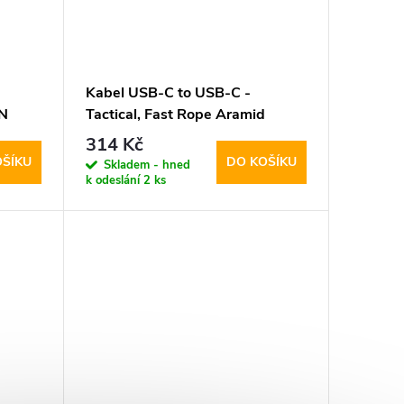
Kabel USB-C to USB-C -
aN
Tactical, Fast Rope Aramid
100cm
314 Kč
OŠÍKU
DO KOŠÍKU
Skladem - hned
k odeslání
2 ks