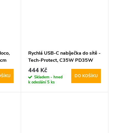
oco,
Rychlá USB-C nabíječka do sítě -
0cm
Tech-Protect, C35W PD35W
White
444 Kč
OŠÍKU
DO KOŠÍKU
Skladem - hned
k odeslání
5 ks