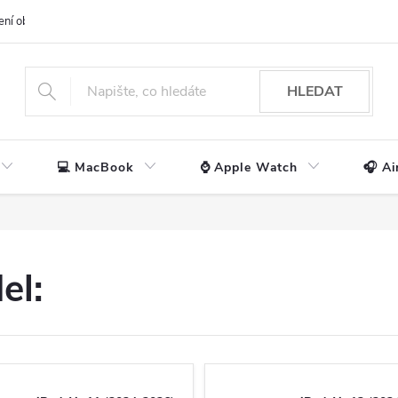
ení obchodu
📃 Obchodní podmínky
🔒 Ochrana os. údajů
📞 Ko
HLEDAT
💻 MacBook
⌚ Apple Watch
🎧 Ai
el: