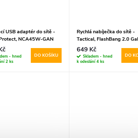
cí USB adaptér do sítě -
Rychlá nabíječka do sítě -
-Protect, NCA45W-GAN
Tactical, FlashBang 2.0 G
W/QC3.0 White + USB-C
65W White
Kč
649 Kč
DO KOŠÍKU
DO K
adem - hned
Skladem - hned
ání
2 ks
k odeslání
4 ks