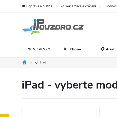
Přejít
🚚 Doprava a platba
↩️ Reklamace a vrácení
Hodnoc
na
obsah
✨ NOVINKY
📱 iPhone
📋 iPad
📋 iPad
Domů
iPad - vyberte mod