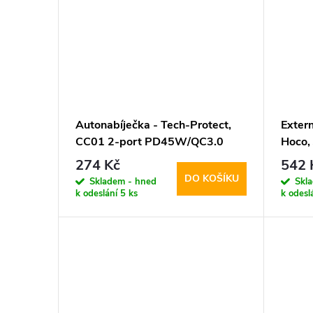
k
t
ů
Autonabíječka - Tech-Protect,
Extern
CC01 2-port PD45W/QC3.0
Hoco,
2000
274 Kč
542 
DO KOŠÍKU
Skladem - hned
Skl
k odeslání
5 ks
k odesl