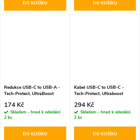
DO KOŠÍKU
DO KOŠÍKU
Redukce USB-C to USB-A -
Kabel USB-C to USB-C -
Tech-Protect, UltraBoost
Tech-Protect, Ultraboost
Black
PD60W/3A Black 200cm
174 Kč
294 Kč
Skladem - hned k odeslání
Skladem - hned k odeslání
2 ks
2 ks
DO KOŠÍKU
DO KOŠÍKU