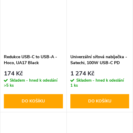
Redukce USB-C to USB-A -
Univerzální síťová nabíječka -
Hoco, UA17 Black
Satechi, 100W USB-C PD
GaN
174 Kč
1 274 Kč
Skladem - hned k odeslání
Skladem - hned k odeslání
>5 ks
1 ks
DO KOŠÍKU
DO KOŠÍKU