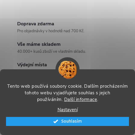
c
í
Doprava zdarma
p
Pro objednávky v hodnotě nad 700 Kč.
r
Vše máme skladem
40.000+ kusů zboží ve vlastním skladu.
v
k
Výdejní místa
12.000+ výdejních míst po celé ČR a SR.
y
Ověřený obchod
Tento web používá soubory cookie. Dalším procházením
v
450.000+ vyřízených objednávek.
tohoto webu vyjadřujete souhlas s jejich
používáním.
Další informace
.
ý
Nastavení
p
Souhlasím
i