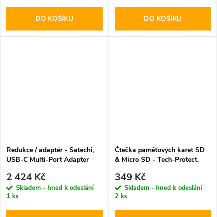
DO KOŠÍKU
DO KOŠÍKU
Redukce / adaptér - Satechi,
Čtečka paměťových karet SD
USB-C Multi-Port Adapter
& Micro SD - Tech-Protect,
Silver
UltraBoost Black
2 424 Kč
349 Kč
Skladem - hned k odeslání
Skladem - hned k odeslání
1 ks
2 ks