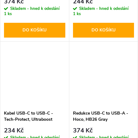
374 Kč
244 Kč
Skladem - hned k odeslání
Skladem - hned k odeslání
1 ks
1 ks
DO KOŠÍKU
DO KOŠÍKU
Kabel USB-C to USB-C -
Redukce USB-C to USB-A -
Tech-Protect, Ultraboost
Hoco, HB26 Gray
PD60W/3A Black 100cm
234 Kč
374 Kč
Skladem - hned k odeslání
Skladem - hned k odeslání