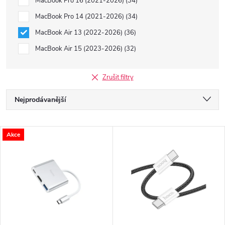
MacBook Pro 16 (2021-2026)
34
MacBook Pro 14 (2021-2026)
34
MacBook Air 13 (2022-2026)
36
MacBook Air 15 (2023-2026)
32
Zrušit filtry
Ř
Nejprodávanější
a
Nejlevnější
V
Akce
Nejdražší
z
ý
Abecedně
e
p
n
i