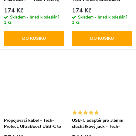
UltraBoost Black
Black
174 Kč
174 Kč
Skladem - hned k odeslání
Skladem - hned k odeslání
1 ks
1 ks
DO KOŠÍKU
DO KOŠÍKU
Propojovací kabel - Tech-
USB-C adaptér pro 3,5mm
Protect, UltraBoost USB-C to
sluchátkový jack - Tech-
HDMI
Protect