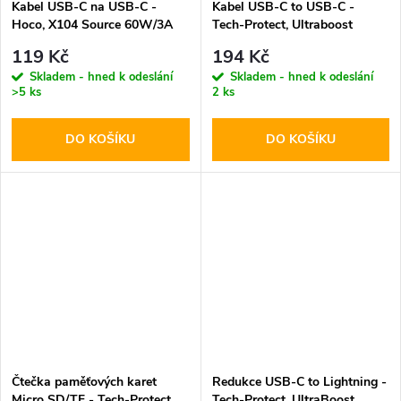
Kabel USB-C na USB-C -
Kabel USB-C to USB-C -
Hoco, X104 Source 60W/3A
Tech-Protect, Ultraboost
200cm White
PD60W/3A White 100cm
119 Kč
194 Kč
Skladem - hned k odeslání
Skladem - hned k odeslání
>5 ks
2 ks
DO KOŠÍKU
DO KOŠÍKU
Čtečka paměťových karet
Redukce USB-C to Lightning -
Micro SD/TF - Tech-Protect,
Tech-Protect, UltraBoost