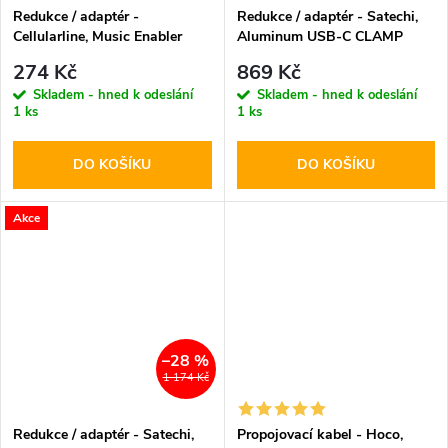
Redukce / adaptér -
Redukce / adaptér - Satechi,
Cellularline, Music Enabler
Aluminum USB-C CLAMP
PRO Hub Silver
274 Kč
869 Kč
Skladem - hned k odeslání
Skladem - hned k odeslání
1 ks
1 ks
DO KOŠÍKU
DO KOŠÍKU
Akce
–28 %
1 174 Kč
Redukce / adaptér - Satechi,
Propojovací kabel - Hoco,