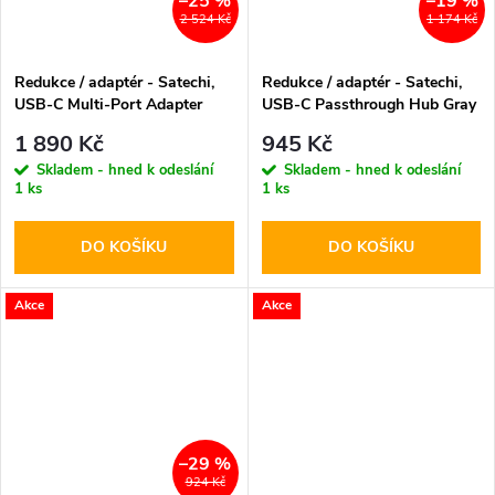
–25 %
–19 %
2 524 Kč
1 174 Kč
Redukce / adaptér - Satechi,
Redukce / adaptér - Satechi,
USB-C Multi-Port Adapter
USB-C Passthrough Hub Gray
Gray
1 890 Kč
945 Kč
Skladem - hned k odeslání
Skladem - hned k odeslání
1 ks
1 ks
DO KOŠÍKU
DO KOŠÍKU
Akce
Akce
–29 %
924 Kč