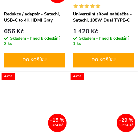
Redukce / adaptér - Satechi,
Univerzální síťová nabíječka -
USB-C to 4K HDMI Gray
Satechi, 108W Dual TYPE-C
PD
656 Kč
1 420 Kč
Skladem - hned k odeslání
Skladem - hned k odeslání
2 ks
1 ks
DO KOŠÍKU
DO KOŠÍKU
Akce
Akce
–15 %
–29 %
324 Kč
1 224 Kč