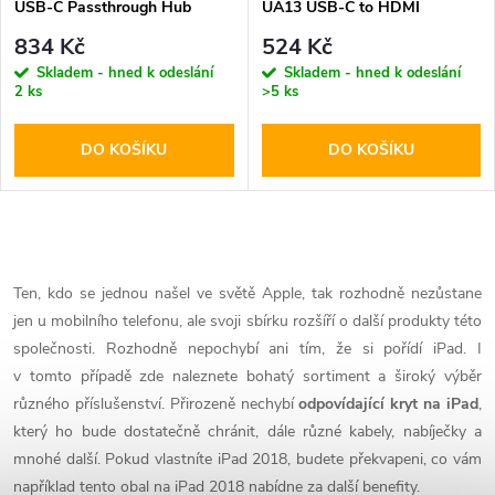
USB-C Passthrough Hub
UA13 USB-C to HDMI
Silver
834 Kč
524 Kč
Skladem - hned k odeslání
Skladem - hned k odeslání
2 ks
>5 ks
DO KOŠÍKU
DO KOŠÍKU
O
v
Ten, kdo se jednou našel ve světě Apple, tak rozhodně nezůstane
jen u mobilního telefonu, ale svoji sbírku rozšíří o další produkty této
l
společnosti. Rozhodně nepochybí ani tím, že si pořídí iPad. I
á
v tomto případě zde naleznete bohatý sortiment a široký výběr
různého příslušenství. Přirozeně nechybí
odpovídající kryt na iPad
,
d
který ho bude dostatečně chránit, dále různé kabely, nabíječky a
mnohé další. Pokud vlastníte iPad 2018, budete překvapeni, co vám
a
například tento obal na iPad 2018 nabídne za další benefity.