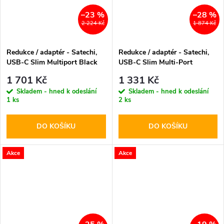
–23 %
–28 %
2 224 Kč
1 874 Kč
Redukce / adaptér - Satechi,
Redukce / adaptér - Satechi,
USB-C Slim Multiport Black
USB-C Slim Multi-Port
Adapter Gray
1 701 Kč
1 331 Kč
Skladem - hned k odeslání
Skladem - hned k odeslání
1 ks
2 ks
DO KOŠÍKU
DO KOŠÍKU
Akce
Akce