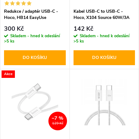
í
s
p
Redukce / adaptér USB-C -
Kabel USB-C to USB-C -
Hoco, HB14 EasyUse
Hoco, X104 Source 60W/3A
p
200cm Black
r
300 Kč
142 Kč
r
Skladem - hned k odeslání
Skladem - hned k odeslání
>5 ks
>5 ks
o
o
DO KOŠÍKU
DO KOŠÍKU
d
d
u
Akce
u
k
k
t
t
–7 %
ů
129 Kč
ů