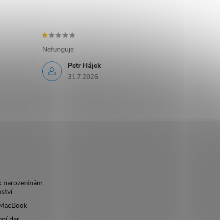
Nefunguje
Petr Hájek
31.7.2026
k narozeninám
nství
š MacBook
bní dar