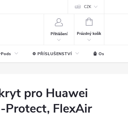
ntakt
💼 Pro firmy
CZK
NÁKUPNÍ
KOŠÍK
Prázdný košík
Přihlášení
rPods
⚙️ PŘÍSLUŠENSTVÍ
🤖 Ostatní značk
kryt pro Huawei
-Protect, FlexAir