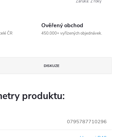
Záruka
:
2 roky
Ověřený obchod
celé ČR
450.000+ vyřízených objednávek.
DISKUZE
etry produktu:
0795787710296