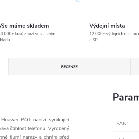
Vše máme skladem
Výdejní místa
0.000+ kusů zboží ve vlastním
12.000+ výdejních míst po 
kladu.
a SR.
RECENZE
Param
 Huawei P40 nabízí vynikající
EAN
:
vá štíhlost telefonu. Vyrobený
nně tlumí nárazy a chrání před