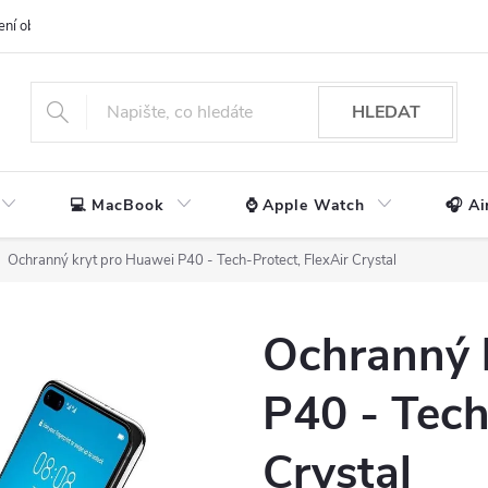
ení obchodu
📃 Obchodní podmínky
🔒 Ochrana os. údajů
📞 Ko
HLEDAT
💻 MacBook
⌚ Apple Watch
🎧 Ai
Ochranný kryt pro Huawei P40 - Tech-Protect, FlexAir Crystal
Ochranný 
P40 - Tech
Crystal