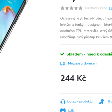
Neohodnoceno
P
Ochranný kryt Tech-Protect FlexA
lehkým a tenkým designem, který
odolného TPU materiálu, který úč
umožňuje plný přístup ke všem t
Skladem - hned k odeslá
Možnosti doručení
244 Kč
Měrná
cena:
Dotaz k produktu
Hlí
Tisk