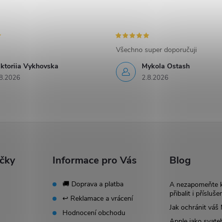
Všechno super doporučuji
iktoriia Vykhovska
Mykola Ostash
8.2026
2.8.2026
ačky
Informace pro Vás
Blog
🚚 Doprava a platba
A nezapomeňte 
přibalit i přísluše
↩️ Reklamace a vrácení
Jak ochránit vá
Hodnocení obchodu
Apple jako svate