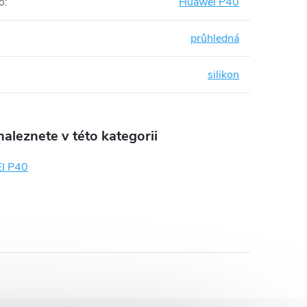
o
:
Huawei P40
průhledná
silikon
aleznete v této kategorii
I P40