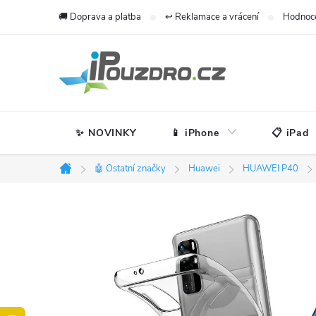
Přejít
🚚 Doprava a platba
↩️ Reklamace a vrácení
Hodnoc
na
obsah
✨ NOVINKY
📱 iPhone
📋 iPad
🤖 Ostatní značky
Huawei
HUAWEI P40
Domů