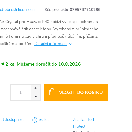
odrobnosti hodnocení
Kód produktu:
0795787710296
ir Crystal pro Huawei P40 nabízí vynikající ochranu s
 zachovává štíhlost telefonu. Vyrobený z průhledného,
inně tlumí nárazy a chrání před poškrábáním, přičemž
lačítkům a portům.
Detailní informace
ní
2 ks
10.8.2026
VLOŽIT DO KOŠÍKU
dat dostupnost
Sdílet
Značka:
Tech-
Protect