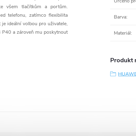
Určeno pr
ke všem tlačítkům a portům.
 telefonu, zatímco flexibilita
Barva
:
je ideální volbou pro uživatele,
ei P40 a zároveň mu poskytnout
Materiál
:
Produkt n
HUAWE