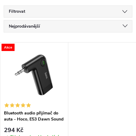
Filtrovat
Ř
Nejprodávanější
a
Nejlevnější
V
Akce
Nejdražší
z
ý
Abecedně
e
p
n
i
í
s
p
Bluetooth audio přijímač do
auta - Hoco, E53 Dawn Sound
p
r
294 Kč