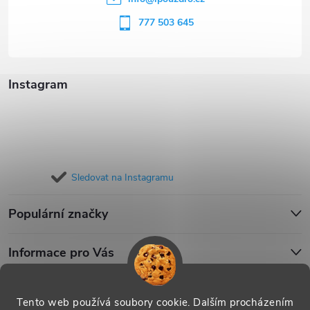
í
777 503 645
Instagram
Sledovat na Instagramu
Populární značky
Informace pro Vás
Blog
Tento web používá soubory cookie. Dalším procházením