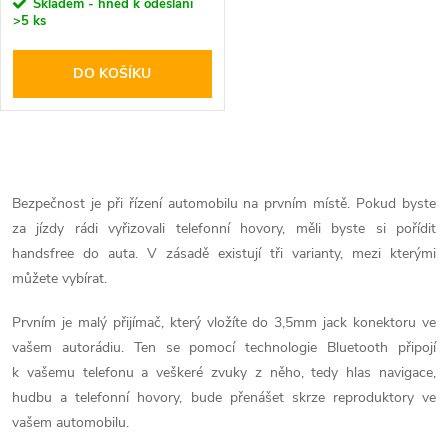
r
Skladem - hned k odeslání
>5 ks
o
o
DO KOŠÍKU
d
d
u
u
O
k
k
v
Bezpečnost je při řízení automobilu na prvním místě. Pokud byste
t
za jízdy rádi vyřizovali telefonní hovory, měli byste si pořídit
l
t
handsfree do auta. V zásadě existují tři varianty, mezi kterými
ů
á
můžete vybírat.
ů
d
Prvním je malý přijímač, který vložíte do 3,5mm jack konektoru ve
vašem autorádiu. Ten se pomocí technologie Bluetooth připojí
a
k vašemu telefonu a veškeré zvuky z něho, tedy hlas navigace,
hudbu a telefonní hovory, bude přenášet skrze reproduktory ve
c
vašem automobilu.