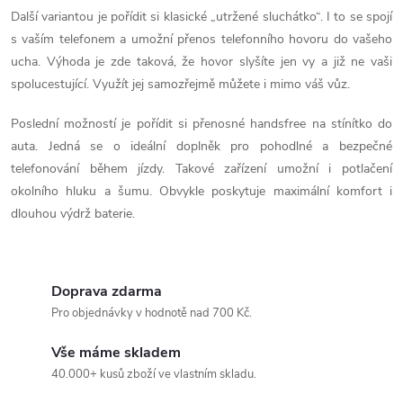
í
Další variantou je pořídit si klasické „utržené sluchátko“. I to se spojí
p
s vaším telefonem a umožní přenos telefonního hovoru do vašeho
ucha. Výhoda je zde taková, že hovor slyšíte jen vy a již ne vaši
r
spolucestující. Využít jej samozřejmě můžete i mimo váš vůz.
v
Poslední možností je pořídit si přenosné handsfree na stínítko do
k
auta. Jedná se o ideální doplněk pro pohodlné a bezpečné
telefonování během jízdy. Takové zařízení umožní i potlačení
y
okolního hluku a šumu. Obvykle poskytuje maximální komfort i
v
dlouhou výdrž baterie.
ý
p
Doprava zdarma
Pro objednávky v hodnotě nad 700 Kč.
i
s
Vše máme skladem
40.000+ kusů zboží ve vlastním skladu.
u