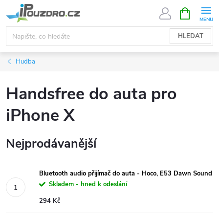
Přejít
NÁKUPNÍ
KOŠÍK
na
obsah
HLEDAT
Hudba
Handsfree do auta pro
iPhone X
Nejprodávanější
Bluetooth audio přijímač do auta - Hoco, E53 Dawn Sound
Skladem - hned k odeslání
294 Kč