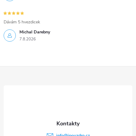
Dávám 5 hvezdicek
Michal Darebny
7.8.2026
Z
á
p
a
t
info
@
ipouzdro.cz