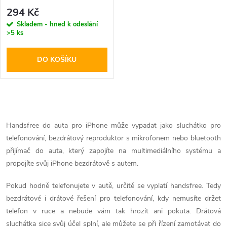
p
r
294 Kč
r
Skladem - hned k odeslání
>5 ks
o
o
DO KOŠÍKU
d
d
u
u
O
k
k
v
Handsfree do auta pro iPhone může vypadat jako sluchátko pro
t
telefonování, bezdrátový reproduktor s mikrofonem nebo bluetooth
l
t
přijímač do auta, který zapojíte na multimediálního systému a
ů
á
propojíte svůj iPhone bezdrátově s autem.
ů
d
Pokud hodně telefonujete v autě, určitě se vyplatí handsfree. Tedy
bezdrátové i drátové řešení pro telefonování, kdy nemusíte držet
a
telefon v ruce a nebude vám tak hrozit ani pokuta. Drátová
sluchátka sice svůj účel splní, ale můžete se při řízení zamotávat do