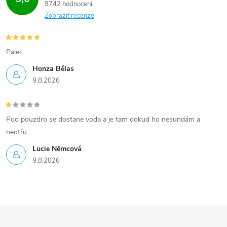
9742 hodnocení
Zobrazit recenze
Palec
Honza Bělas
9.8.2026
Pod pouzdro se dostane voda a je tam dokud ho nesundám a
neotřu.
Lucie Nĕmcová
9.8.2026
Z