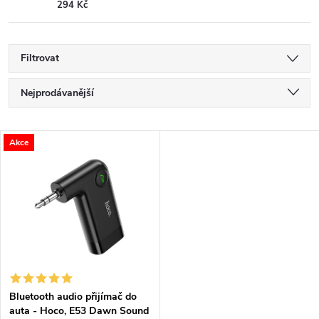
294 Kč
Filtrovat
Ř
Nejprodávanější
a
Nejlevnější
V
Akce
Nejdražší
z
ý
Abecedně
e
p
n
i
í
s
p
Bluetooth audio přijímač do
auta - Hoco, E53 Dawn Sound