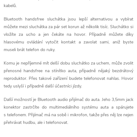
c
kabelů.
í
Bluetooth handsfree sluchátka jsou lepší alternativou a vybírat
p
můžete mezi sluchátka za pár set korun až několik tisíc. Sluchátko si
vložíte za ucho a jen čekáte na hovor. Případně můžete díky
r
hlasovému ovládání vytočit kontakt a zavolat sami, aniž byste
v
museli brát telefon do ruky.
k
Komu je nepříjemné mít delší dobu sluchátko za uchem, může zvolit
přenosné handsfree na stínítko auta, případně nějaký bezdrátový
y
reproduktor. Přes takové zařízení budete telefonovat nahlas. Hovor
v
tedy uslyší i případně další účastníci jízdy.
ý
Další možností je Bluetooth audio přijímač do auta. Jeho 3,5mm jack
konektor zastrčíte do multimediálního systému auta a spárujete
p
s telefonem. Přijímač má na sobě i mikrofon, takže přes něj lze nejen
i
přehrávat hudbu, ale i telefonovat.
s