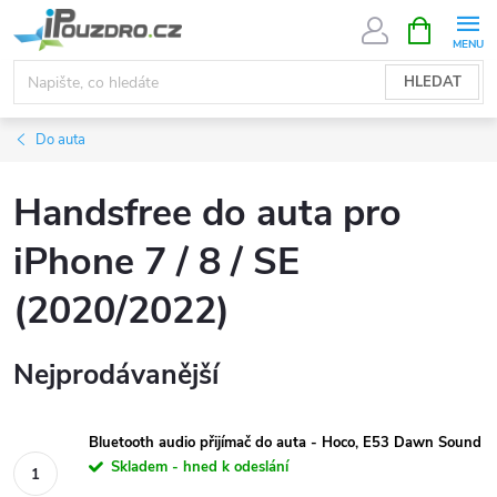
Přejít
NÁKUPNÍ
KOŠÍK
na
obsah
HLEDAT
Do auta
Handsfree do auta pro
iPhone 7 / 8 / SE
(2020/2022)
Nejprodávanější
Bluetooth audio přijímač do auta - Hoco, E53 Dawn Sound
Skladem - hned k odeslání