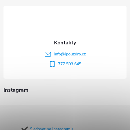
á
p
a
t
info
@
ipouzdro.cz
í
777 503 645
Instagram
Sledovat na Instagramu