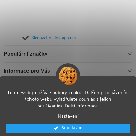
Sledovat na Instagramu
Populární značky
Informace pro Vás
Blog
Tento web používá soubory cookie. Dalším procházením
tohoto webu vyjadřujete souhlas s jejich
používáním.
Další informace
.
Copyright 2026
iPouzdro.cz
. Všechna práva vyhrazena.
Upravit
Nastavení
nastavení cookies
Souhlasím
Vytvořil Shoptet