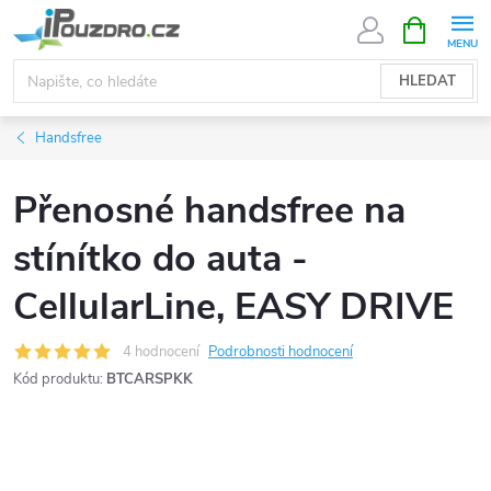
Přejít
NÁKUPNÍ
KOŠÍK
na
obsah
HLEDAT
Handsfree
Přenosné handsfree na
stínítko do auta -
CellularLine, EASY DRIVE
4 hodnocení
Podrobnosti hodnocení
Kód produktu:
BTCARSPKK