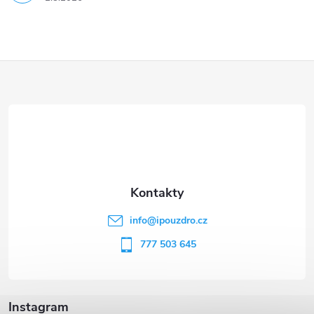
Z
á
p
a
t
info
@
ipouzdro.cz
í
777 503 645
Instagram