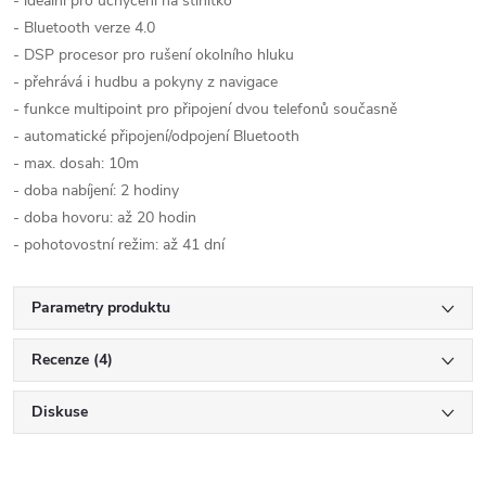
- ideální pro uchycení na stínítko
- Bluetooth verze 4.0
- DSP procesor pro rušení okolního hluku
- přehrává i hudbu a pokyny z navigace
- funkce multipoint pro připojení dvou telefonů současně
- automatické připojení/odpojení Bluetooth
- max. dosah: 10m
- doba nabíjení: 2 hodiny
- doba hovoru: až 20 hodin
- pohotovostní režim: až 41 dní
Parametry produktu
Recenze (4)
Diskuse