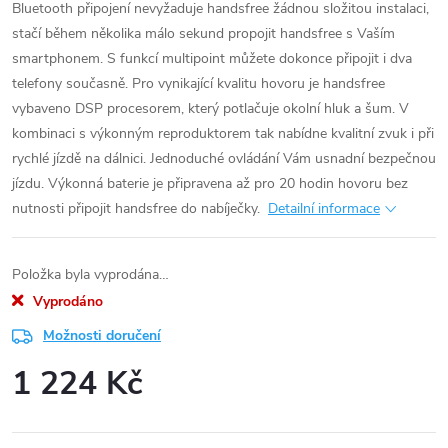
Bluetooth připojení nevyžaduje handsfree žádnou složitou instalaci,
stačí během několika málo sekund propojit handsfree s Vaším
smartphonem. S funkcí multipoint můžete dokonce připojit i dva
telefony současně. Pro vynikající kvalitu hovoru je handsfree
vybaveno DSP procesorem, který potlačuje okolní hluk a šum. V
kombinaci s výkonným reproduktorem tak nabídne kvalitní zvuk i při
rychlé jízdě na dálnici. Jednoduché ovládání Vám usnadní bezpečnou
jízdu. Výkonná baterie je připravena až pro 20 hodin hovoru bez
nutnosti připojit handsfree do nabíječky.
Detailní informace
Položka byla vyprodána…
Vyprodáno
Možnosti doručení
1 224 Kč
Měrná
cena: