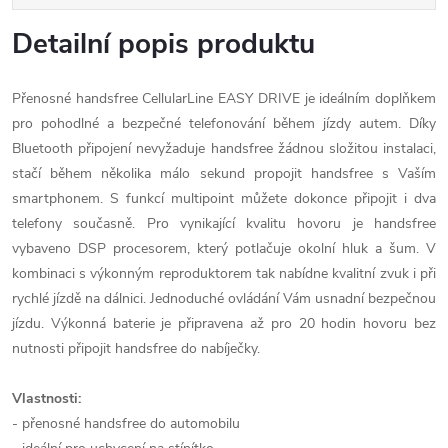
Detailní popis produktu
Přenosné handsfree CellularLine EASY DRIVE je ideálním doplňkem
pro pohodlné a bezpečné telefonování během jízdy autem. Díky
Bluetooth připojení nevyžaduje handsfree žádnou složitou instalaci,
stačí během několika málo sekund propojit handsfree s Vaším
smartphonem. S funkcí multipoint můžete dokonce připojit i dva
telefony současně. Pro vynikající kvalitu hovoru je handsfree
vybaveno DSP procesorem, který potlačuje okolní hluk a šum. V
kombinaci s výkonným reproduktorem tak nabídne kvalitní zvuk i při
rychlé jízdě na dálnici. Jednoduché ovládání Vám usnadní bezpečnou
jízdu. Výkonná baterie je připravena až pro 20 hodin hovoru bez
nutnosti připojit handsfree do nabíječky.
Vlastnosti:
- přenosné handsfree do automobilu