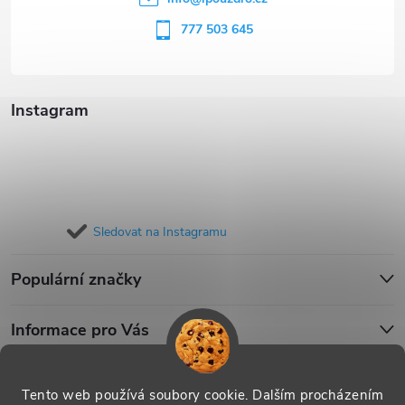
í
777 503 645
Instagram
Sledovat na Instagramu
Populární značky
Informace pro Vás
Blog
Tento web používá soubory cookie. Dalším procházením