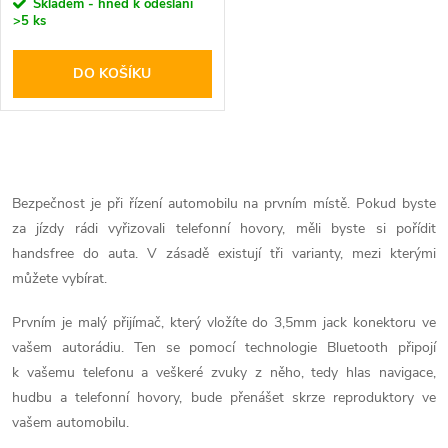
r
Skladem - hned k odeslání
>5 ks
o
o
DO KOŠÍKU
d
d
u
u
O
k
k
v
Bezpečnost je při řízení automobilu na prvním místě. Pokud byste
t
za jízdy rádi vyřizovali telefonní hovory, měli byste si pořídit
l
t
handsfree do auta. V zásadě existují tři varianty, mezi kterými
ů
á
můžete vybírat.
ů
d
Prvním je malý přijímač, který vložíte do 3,5mm jack konektoru ve
vašem autorádiu. Ten se pomocí technologie Bluetooth připojí
a
k vašemu telefonu a veškeré zvuky z něho, tedy hlas navigace,
hudbu a telefonní hovory, bude přenášet skrze reproduktory ve
c
vašem automobilu.