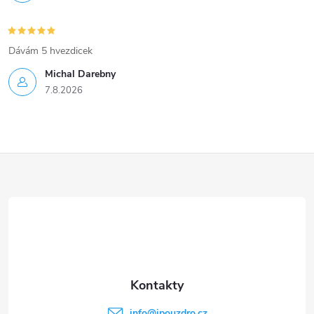
Dávám 5 hvezdicek
Michal Darebny
7.8.2026
Z
á
p
a
t
info
@
ipouzdro.cz