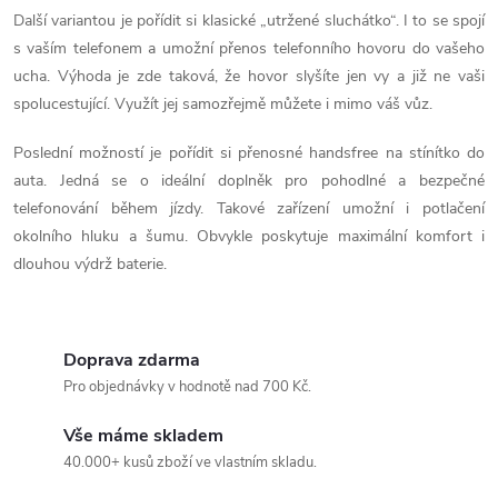
í
Další variantou je pořídit si klasické „utržené sluchátko“. I to se spojí
p
s vaším telefonem a umožní přenos telefonního hovoru do vašeho
ucha. Výhoda je zde taková, že hovor slyšíte jen vy a již ne vaši
r
spolucestující. Využít jej samozřejmě můžete i mimo váš vůz.
v
Poslední možností je pořídit si přenosné handsfree na stínítko do
k
auta. Jedná se o ideální doplněk pro pohodlné a bezpečné
telefonování během jízdy. Takové zařízení umožní i potlačení
y
okolního hluku a šumu. Obvykle poskytuje maximální komfort i
v
dlouhou výdrž baterie.
ý
p
Doprava zdarma
Pro objednávky v hodnotě nad 700 Kč.
i
s
Vše máme skladem
40.000+ kusů zboží ve vlastním skladu.
u