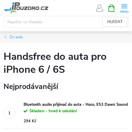
Přejít
NÁKUPNÍ
KOŠÍK
na
obsah
HLEDAT
Do auta
Handsfree do auta pro
iPhone 6 / 6S
Nejprodávanější
Bluetooth audio přijímač do auta - Hoco, E53 Dawn Sound
Skladem - hned k odeslání
294 Kč