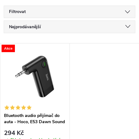
Filtrovat
Ř
Nejprodávanější
a
Nejlevnější
V
Akce
Nejdražší
z
ý
Abecedně
e
p
n
i
í
s
p
Bluetooth audio přijímač do
auta - Hoco, E53 Dawn Sound
p
r
294 Kč