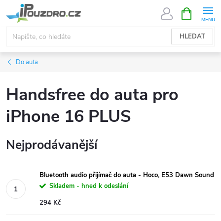
Přejít
NÁKUPNÍ
KOŠÍK
na
obsah
HLEDAT
Do auta
Handsfree do auta pro
iPhone 16 PLUS
Nejprodávanější
Bluetooth audio přijímač do auta - Hoco, E53 Dawn Sound
Skladem - hned k odeslání
294 Kč