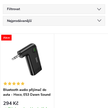
Filtrovat
Ř
Nejprodávanější
a
Nejlevnější
V
Akce
Nejdražší
z
ý
Abecedně
e
p
n
i
í
s
p
Bluetooth audio přijímač do
auta - Hoco, E53 Dawn Sound
p
r
294 Kč