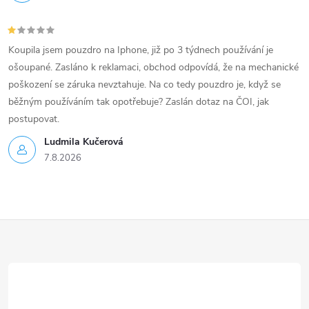
Koupila jsem pouzdro na Iphone, již po 3 týdnech používání je
ošoupané. Zasláno k reklamaci, obchod odpovídá, že na mechanické
poškození se záruka nevztahuje. Na co tedy pouzdro je, když se
běžným používáním tak opotřebuje? Zaslán dotaz na ČOI, jak
postupovat.
Ludmila Kučerová
7.8.2026
Z
á
p