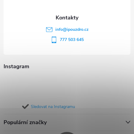
a
t
info
@
ipouzdro.cz
í
777 503 645
Instagram
Sledovat na Instagramu
Populární značky