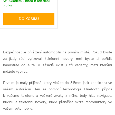
r
Skladem - hned k odeslání
>5 ks
o
o
DO KOŠÍKU
d
d
u
u
O
k
k
v
Bezpečnost je při řízení automobilu na prvním místě. Pokud byste
t
za jízdy rádi vyřizovali telefonní hovory, měli byste si pořídit
l
t
handsfree do auta. V zásadě existují tři varianty, mezi kterými
ů
á
můžete vybírat.
ů
d
Prvním je malý přijímač, který vložíte do 3,5mm jack konektoru ve
vašem autorádiu. Ten se pomocí technologie Bluetooth připojí
a
k vašemu telefonu a veškeré zvuky z něho, tedy hlas navigace,
hudbu a telefonní hovory, bude přenášet skrze reproduktory ve
c
vašem automobilu.