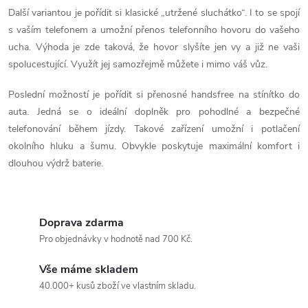
í
Další variantou je pořídit si klasické „utržené sluchátko“. I to se spojí
p
s vaším telefonem a umožní přenos telefonního hovoru do vašeho
ucha. Výhoda je zde taková, že hovor slyšíte jen vy a již ne vaši
r
spolucestující. Využít jej samozřejmě můžete i mimo váš vůz.
v
Poslední možností je pořídit si přenosné handsfree na stínítko do
k
auta. Jedná se o ideální doplněk pro pohodlné a bezpečné
telefonování během jízdy. Takové zařízení umožní i potlačení
y
okolního hluku a šumu. Obvykle poskytuje maximální komfort i
v
dlouhou výdrž baterie.
ý
p
Doprava zdarma
Pro objednávky v hodnotě nad 700 Kč.
i
s
Vše máme skladem
40.000+ kusů zboží ve vlastním skladu.
u