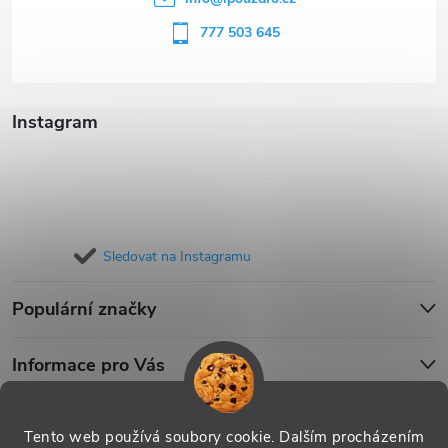
í
777 503 645
Instagram
Sledovat na Instagramu
Populární značky
Informace pro Vás
Blog
Tento web používá soubory cookie. Dalším procházením