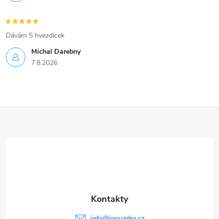
Dávám 5 hvezdicek
Michal Darebny
7.8.2026
Z
á
p
a
t
info
@
ipouzdro.cz