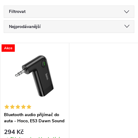
Filtrovat
Ř
Nejprodávanější
a
Nejlevnější
V
Akce
Nejdražší
z
ý
Abecedně
e
p
n
i
í
s
p
Bluetooth audio přijímač do
auta - Hoco, E53 Dawn Sound
p
r
294 Kč