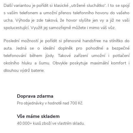
í
Další variantou je pořídit si klasické „utržené sluchátko“. I to se spojí
p
s vaším telefonem a umožní přenos telefonního hovoru do vašeho
ucha. Výhoda je zde taková, že hovor slyšíte jen vy a již ne vaši
r
spolucestující. Využít jej samozřejmě můžete i mimo váš vůz.
v
Poslední možností je pořídit si přenosné handsfree na stínítko do
k
auta. Jedná se o ideální doplněk pro pohodlné a bezpečné
telefonování během jízdy. Takové zařízení umožní i potlačení
y
okolního hluku a šumu. Obvykle poskytuje maximální komfort i
v
dlouhou výdrž baterie.
ý
p
Doprava zdarma
Pro objednávky v hodnotě nad 700 Kč.
i
s
Vše máme skladem
40.000+ kusů zboží ve vlastním skladu.
u