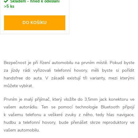
r
Skladem - hned k odeslání
>5 ks
o
o
DO KOŠÍKU
d
d
u
u
O
k
k
v
Bezpečnost je při řízení automobilu na prvním místě. Pokud byste
t
za jízdy rádi vyřizovali telefonní hovory, měli byste si pořídit
l
t
handsfree do auta. V zásadě existují tři varianty, mezi kterými
ů
á
můžete vybírat.
ů
d
Prvním je malý přijímač, který vložíte do 3,5mm jack konektoru ve
vašem autorádiu. Ten se pomocí technologie Bluetooth připojí
a
k vašemu telefonu a veškeré zvuky z něho, tedy hlas navigace,
hudbu a telefonní hovory, bude přenášet skrze reproduktory ve
c
vašem automobilu.