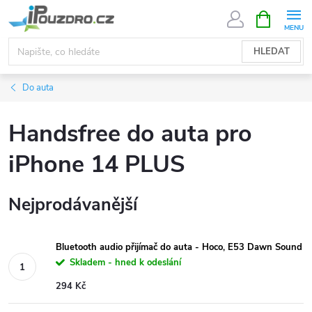
Přejít
NÁKUPNÍ
KOŠÍK
na
obsah
HLEDAT
Do auta
Handsfree do auta pro
iPhone 14 PLUS
Nejprodávanější
Bluetooth audio přijímač do auta - Hoco, E53 Dawn Sound
Skladem - hned k odeslání
294 Kč