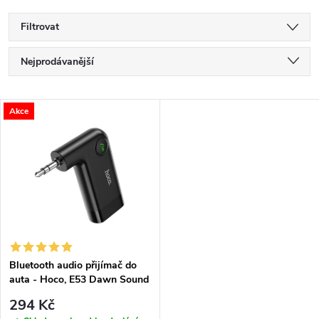
Filtrovat
Ř
Nejprodávanější
a
Nejlevnější
V
Akce
Nejdražší
z
ý
Abecedně
e
p
n
i
í
s
p
Bluetooth audio přijímač do
auta - Hoco, E53 Dawn Sound
p
r
294 Kč