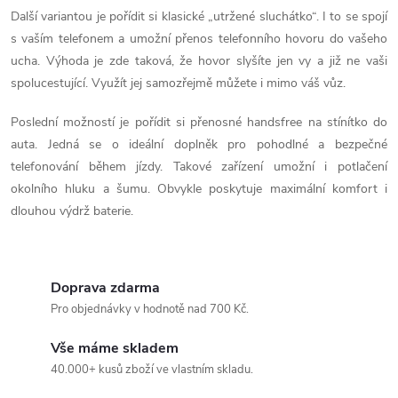
í
Další variantou je pořídit si klasické „utržené sluchátko“. I to se spojí
p
s vaším telefonem a umožní přenos telefonního hovoru do vašeho
ucha. Výhoda je zde taková, že hovor slyšíte jen vy a již ne vaši
r
spolucestující. Využít jej samozřejmě můžete i mimo váš vůz.
v
Poslední možností je pořídit si přenosné handsfree na stínítko do
k
auta. Jedná se o ideální doplněk pro pohodlné a bezpečné
telefonování během jízdy. Takové zařízení umožní i potlačení
y
okolního hluku a šumu. Obvykle poskytuje maximální komfort i
v
dlouhou výdrž baterie.
ý
p
Doprava zdarma
Pro objednávky v hodnotě nad 700 Kč.
i
s
Vše máme skladem
40.000+ kusů zboží ve vlastním skladu.
u