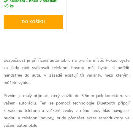
r
Skladem - hned k odeslání
>5 ks
o
o
DO KOŠÍKU
d
d
u
u
O
k
k
v
Bezpečnost je při řízení automobilu na prvním místě. Pokud byste
t
za jízdy rádi vyřizovali telefonní hovory, měli byste si pořídit
l
t
handsfree do auta. V zásadě existují tři varianty, mezi kterými
ů
á
můžete vybírat.
ů
d
Prvním je malý přijímač, který vložíte do 3,5mm jack konektoru ve
vašem autorádiu. Ten se pomocí technologie Bluetooth připojí
a
k vašemu telefonu a veškeré zvuky z něho, tedy hlas navigace,
hudbu a telefonní hovory, bude přenášet skrze reproduktory ve
c
vašem automobilu.