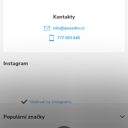
a
t
info
@
ipouzdro.cz
í
777 503 645
Instagram
Sledovat na Instagramu
Populární značky