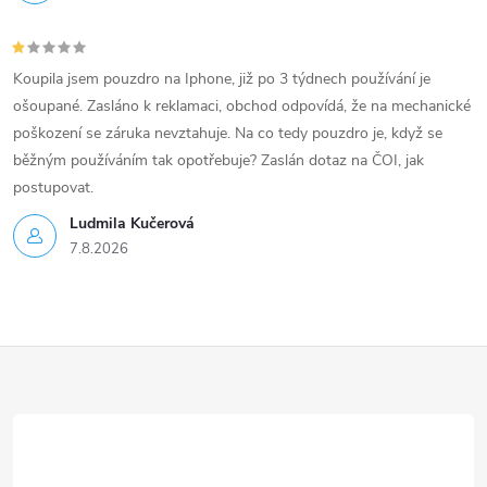
Koupila jsem pouzdro na Iphone, již po 3 týdnech používání je
ošoupané. Zasláno k reklamaci, obchod odpovídá, že na mechanické
poškození se záruka nevztahuje. Na co tedy pouzdro je, když se
běžným používáním tak opotřebuje? Zaslán dotaz na ČOI, jak
postupovat.
Ludmila Kučerová
7.8.2026
Z
á
p