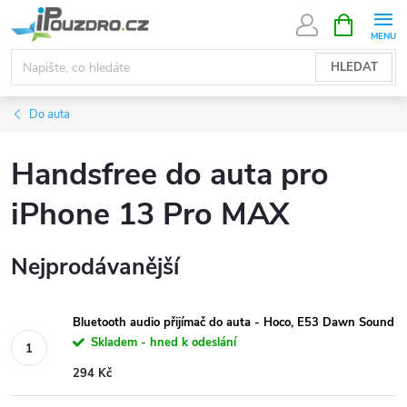
Přejít
NÁKUPNÍ
KOŠÍK
na
obsah
HLEDAT
Do auta
Handsfree do auta pro
iPhone 13 Pro MAX
Nejprodávanější
Bluetooth audio přijímač do auta - Hoco, E53 Dawn Sound
Skladem - hned k odeslání
294 Kč