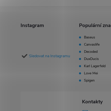
Z
á
Instagram
Populární zn
p
Baseus
Canvaslife
a
Decoded
Sledovat na Instagramu
t
DuxDucis
Karl Lagerfeld
í
Love Mei
Spigen