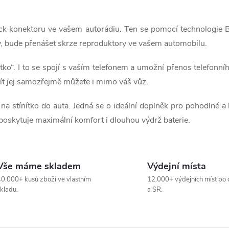
ack konektoru ve vašem autorádiu. Ten se pomocí technologie B
ry, bude přenášet skrze reproduktory ve vašem automobilu.
chátko“. I to se spojí s vaším telefonem a umožní přenos telefon
yužít jej samozřejmě můžete i mimo váš vůz.
 na stínítko do auta. Jedná se o ideální doplněk pro pohodlné a
poskytuje maximální komfort i dlouhou výdrž baterie.
Vše máme skladem
Výdejní místa
0.000+ kusů zboží ve vlastním
12.000+ výdejních míst po 
kladu.
a SR.