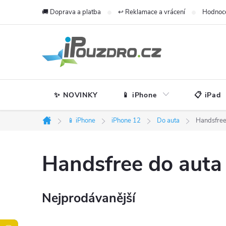
Přejít
🚚 Doprava a platba
↩️ Reklamace a vrácení
Hodnoc
na
obsah
✨ NOVINKY
📱 iPhone
📋 iPad
📱 iPhone
iPhone 12
Do auta
Handsfree
Domů
Handsfree do auta
Nejprodávanější