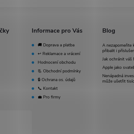
ačky
Informace pro Vás
Blog
🚚 Doprava a platba
A nezapomeňte 
přibalit i přísluše
↩️ Reklamace a vrácení
Jak ochránit vá
Hodnocení obchodu
Apple jako svate
📃 Obchodní podmínky
Nenápadná invest
🔒 Ochrana os. údajů
může ušetřit tisí
📞 Kontakt
💼 Pro firmy