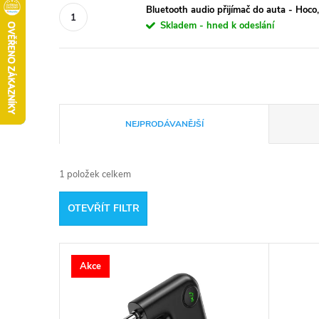
Bluetooth audio přijímač do auta - Ho
Skladem - hned k odeslání
Ř
NEJPRODÁVANĚJŠÍ
a
1
položek celkem
z
OTEVŘÍT FILTR
e
V
n
Akce
ý
í