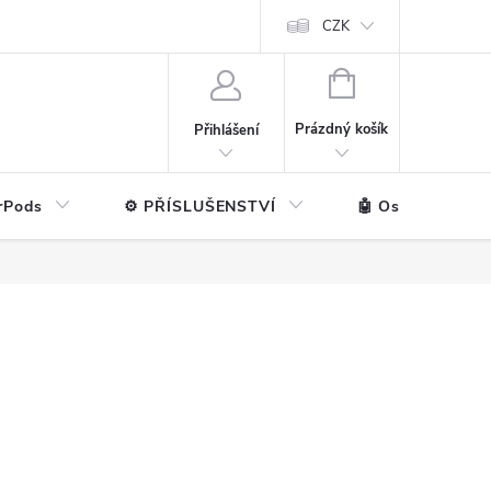
ntakt
💼 Pro firmy
CZK
NÁKUPNÍ
KOŠÍK
Prázdný košík
Přihlášení
rPods
⚙️ PŘÍSLUŠENSTVÍ
🤖 Ostatní značk