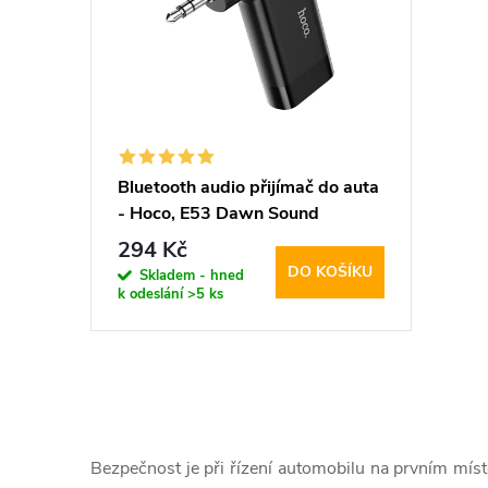
p
p
i
r
s
o
p
d
Bluetooth audio přijímač do auta
- Hoco, E53 Dawn Sound
r
u
294 Kč
DO KOŠÍKU
o
Skladem - hned
k
k odeslání
>5 ks
d
t
u
ů
O
k
v
Bezpečnost je při řízení automobilu na prvním místě.