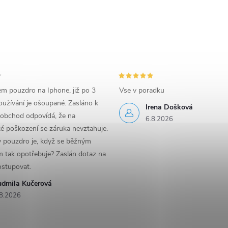
em pouzdro na Iphone, již po 3
Vse v poradku
užívání je ošoupané. Zasláno k
Irena Došková
 obchod odpovídá, že na
6.8.2026
é poškození se záruka nevztahuje.
y pouzdro je, když se běžným
 tak opotřebuje? Zaslán dotaz na
ostupovat.
udmila Kučerová
8.2026