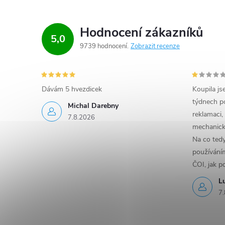
v
ý
Hodnocení zákazníků
p
5,0
9739 hodnocení
Zobrazit recenze
i
s
Dávám 5 hvezdicek
Koupila js
u
týdnech po
Michal Darebny
reklamaci,
7.8.2026
mechanick
Na co ted
používáním
ČOI, jak p
L
7.