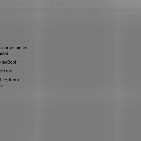
k narozeninám
nství
š MacBook
bní dar
ice, která
ce