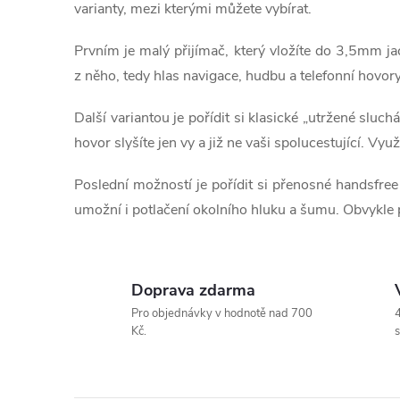
l
t
varianty, mezi kterými můžete vybírat.
á
ů
Prvním je malý přijímač, který vložíte do 3,5mm j
d
z něho, tedy hlas navigace, hudbu a telefonní hovo
a
Další variantou je pořídit si klasické „utržené slu
hovor slyšíte jen vy a již ne vaši spolucestující. V
c
í
Poslední možností je pořídit si přenosné handsfree
umožní i potlačení okolního hluku a šumu. Obvykle 
p
r
v
Doprava zdarma
Pro objednávky v hodnotě nad 700
4
k
Kč.
s
y