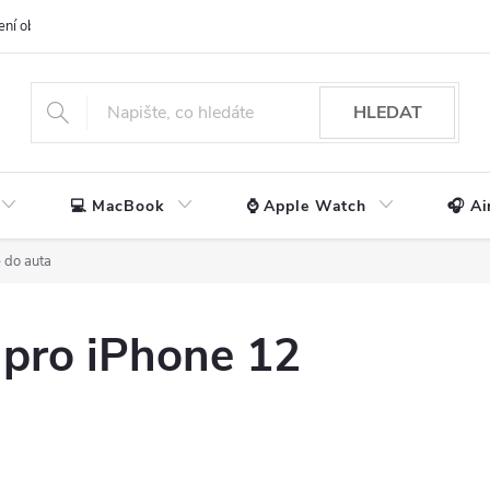
ení obchodu
📃 Obchodní podmínky
🔒 Ochrana os. údajů
📞 Ko
HLEDAT
💻 MacBook
⌚ Apple Watch
🎧 Ai
 do auta
 pro iPhone 12