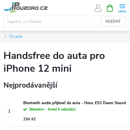
Přejít
NÁKUPNÍ
KOŠÍK
na
obsah
HLEDAT
Do auta
Handsfree do auta pro
iPhone 12 mini
Nejprodávanější
Bluetooth audio přijímač do auta - Hoco, E53 Dawn Sound
Skladem - hned k odeslání
294 Kč