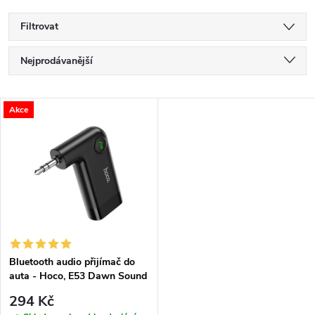
Filtrovat
Ř
Nejprodávanější
a
Nejlevnější
V
Akce
Nejdražší
z
ý
Abecedně
e
p
n
i
í
s
p
Bluetooth audio přijímač do
auta - Hoco, E53 Dawn Sound
p
r
294 Kč