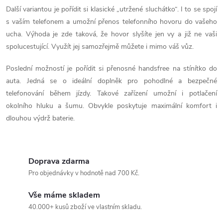
í
Další variantou je pořídit si klasické „utržené sluchátko“. I to se spojí
p
s vaším telefonem a umožní přenos telefonního hovoru do vašeho
ucha. Výhoda je zde taková, že hovor slyšíte jen vy a již ne vaši
r
spolucestující. Využít jej samozřejmě můžete i mimo váš vůz.
v
Poslední možností je pořídit si přenosné handsfree na stínítko do
k
auta. Jedná se o ideální doplněk pro pohodlné a bezpečné
telefonování během jízdy. Takové zařízení umožní i potlačení
y
okolního hluku a šumu. Obvykle poskytuje maximální komfort i
v
dlouhou výdrž baterie.
ý
p
Doprava zdarma
Pro objednávky v hodnotě nad 700 Kč.
i
s
Vše máme skladem
40.000+ kusů zboží ve vlastním skladu.
u