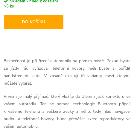
r
Skladem - hned k odeslání
>5 ks
o
o
DO KOŠÍKU
d
d
u
u
O
k
k
v
Bezpečnost je při řízení automobilu na prvním místě. Pokud byste
t
za jízdy rádi vyřizovali telefonní hovory, měli byste si pořídit
l
t
handsfree do auta. V zásadě existují tři varianty, mezi kterými
ů
á
můžete vybírat.
ů
d
Prvním je malý přijímač, který vložíte do 3,5mm jack konektoru ve
vašem autorádiu. Ten se pomocí technologie Bluetooth připojí
a
k vašemu telefonu a veškeré zvuky z něho, tedy hlas navigace,
hudbu a telefonní hovory, bude přenášet skrze reproduktory ve
c
vašem automobilu.