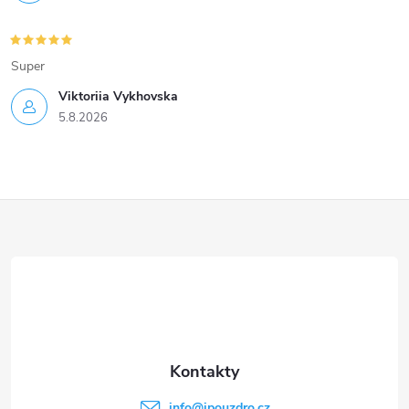
Super
Viktoriia Vykhovska
5.8.2026
Z
á
p
a
t
info
@
ipouzdro.cz