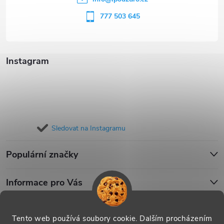
í
777 503 645
Instagram
Sledovat na Instagramu
Populární značky
Informace pro Vás
Blog
Tento web používá soubory cookie. Dalším procházením