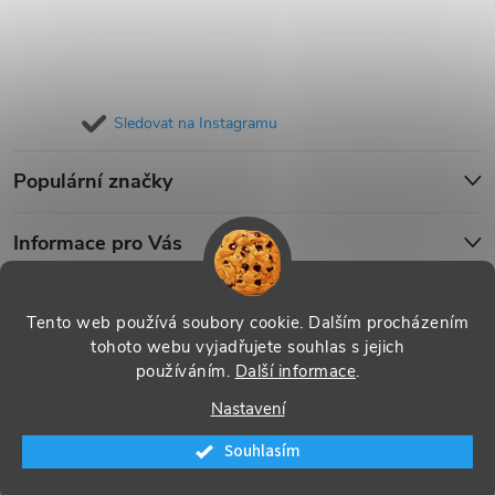
Sledovat na Instagramu
Populární značky
Informace pro Vás
Blog
Tento web používá soubory cookie. Dalším procházením
tohoto webu vyjadřujete souhlas s jejich
používáním.
Další informace
.
Copyright 2026
iPouzdro.cz
. Všechna práva vyhrazena.
Upravit
Nastavení
nastavení cookies
Souhlasím
Vytvořil Shoptet