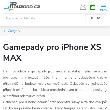
Přejít
NÁKUPNÍ
KOŠÍK
na
obsah
HLEDAT
Gadgety
Gamepady pro iPhone XS
MAX
Herní ovladače a gamepady jsou nepostradatelným příslušenstvím
pro všechny náruživé hráče. Hraní her je s ovladačem daleko
příjemnější a budete mít více možností. Ovladače se jednoduše
připojí k telefonu nebo tabletu prostřednictvím bluetooth a poskytují
okamžitou odezvu ve hrách.
Gamepad pro iPhone nemusí stát horentní sumy a za doslova pár
set korun pořídíte herní ovladač, který funguje se spoustou her. V