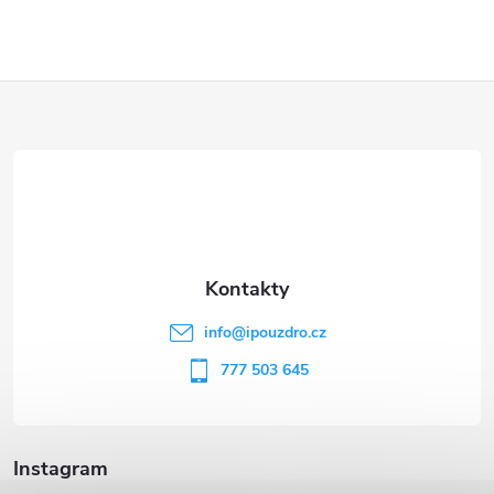
Z
á
p
a
t
info
@
ipouzdro.cz
í
777 503 645
Instagram