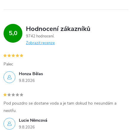
Hodnocení zákazníků
5,0
9742 hodnocení
Zobrazit recenze
Palec
Honza Bělas
9.8.2026
Pod pouzdro se dostane voda a je tam dokud ho nesundám a
neotřu.
Lucie Nĕmcová
9.8.2026