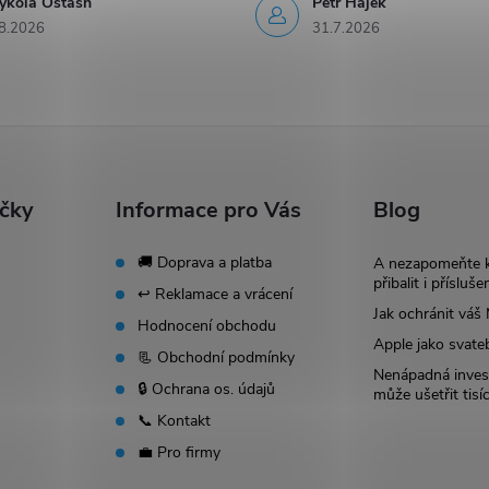
ykola Ostash
Petr Hájek
8.2026
31.7.2026
ačky
Informace pro Vás
Blog
🚚 Doprava a platba
A nezapomeňte 
přibalit i přísluše
↩️ Reklamace a vrácení
Jak ochránit vá
Hodnocení obchodu
Apple jako svate
📃 Obchodní podmínky
Nenápadná invest
🔒 Ochrana os. údajů
může ušetřit tisí
📞 Kontakt
💼 Pro firmy