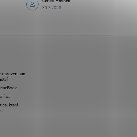
Čeněk Hosnedl
30.7.2026
k narozeninám
nství
š MacBook
bní dar
ice, která
ce