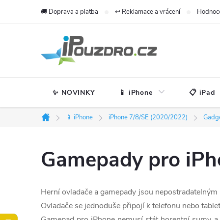
Přejít
🚚 Doprava a platba
↩️ Reklamace a vrácení
Hodnoc
na
obsah
✨ NOVINKY
📱 iPhone
📋 iPad
📱 iPhone
iPhone 7/8/SE (2020/2022)
Gadg
Domů
Gamepady pro iPh
Herní ovladače a gamepady jsou nepostradatelným př
Ovladače se jednoduše připojí k telefonu nebo table
Gamepad pro iPhone nemusí stát horentní sumy a za