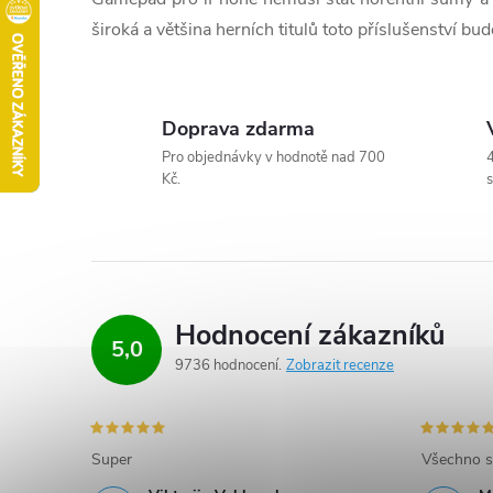
široká a většina herních titulů toto příslušenství b
Doprava zdarma
Pro objednávky v hodnotě nad 700
4
Kč.
s
Hodnocení zákazníků
5,0
9736 hodnocení
Zobrazit recenze
Super
Všechno s