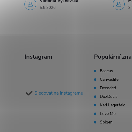
Viktoriia Vykhovska
M
5.8.2026
2.
Z
á
Instagram
Populární zn
p
Baseus
Canvaslife
a
Decoded
Sledovat na Instagramu
t
DuxDucis
Karl Lagerfeld
í
Love Mei
Spigen