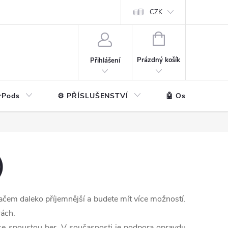
ntakt
💼 Pro firmy
CZK
NÁKUPNÍ
KOŠÍK
Prázdný košík
Přihlášení
rPods
⚙️ PŘÍSLUŠENSTVÍ
🤖 Ostatní značk
)
ačem daleko příjemnější a budete mít více možností.
rách.
 se spoustou her. V současnosti je podpora opravdu