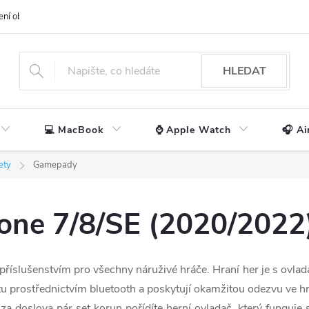
ení obchodu
📃 Obchodní podmínky
🔒 Ochrana os. údajů
📞 Ko
HLEDAT
💻 MacBook
⌚ Apple Watch
🎧 Ai
ety
Gamepady
one 7/8/SE (2020/2022
íslušenstvím pro všechny náruživé hráče. Hraní her je s ovlad
tu prostřednictvím bluetooth a poskytují okamžitou odezvu ve h
 doslova pár set korun pořídíte herní ovladač, který funguje