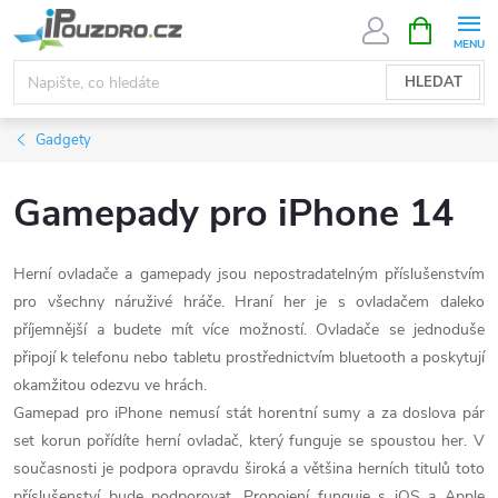
Přejít
NÁKUPNÍ
KOŠÍK
na
obsah
HLEDAT
Gadgety
Gamepady pro iPhone 14
Herní ovladače a gamepady jsou nepostradatelným příslušenstvím
pro všechny náruživé hráče. Hraní her je s ovladačem daleko
příjemnější a budete mít více možností. Ovladače se jednoduše
připojí k telefonu nebo tabletu prostřednictvím bluetooth a poskytují
okamžitou odezvu ve hrách.
Gamepad pro iPhone nemusí stát horentní sumy a za doslova pár
set korun pořídíte herní ovladač, který funguje se spoustou her. V
současnosti je podpora opravdu široká a většina herních titulů toto
příslušenství bude podporovat. Propojení funguje s iOS a Apple