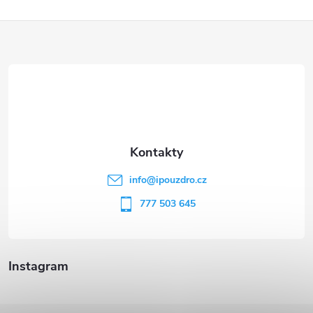
Z
á
p
a
t
info
@
ipouzdro.cz
í
777 503 645
Instagram