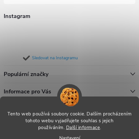
Instagram
Sledovat na Instagramu
Populární značky
Informace pro Vás
Blog
Tento web používá soubory cookie. Dalším procházením
tohoto webu vyjadřujete souhlas s jejich
používáním.
Další informace
.
Copyright 2026
iPouzdro.cz
. Všechna práva vyhrazena.
Upravit
Nastavení
nastavení cookies