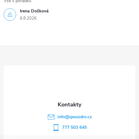
Vse v poradku
Irena Došková
6.8.2026
Z
á
p
a
t
info
@
ipouzdro.cz
í
777 503 645