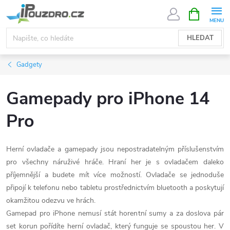
Přejít
NÁKUPNÍ
KOŠÍK
na
obsah
HLEDAT
Gadgety
Gamepady pro iPhone 14
Pro
Herní ovladače a gamepady jsou nepostradatelným příslušenstvím
pro všechny náruživé hráče. Hraní her je s ovladačem daleko
příjemnější a budete mít více možností. Ovladače se jednoduše
připojí k telefonu nebo tabletu prostřednictvím bluetooth a poskytují
okamžitou odezvu ve hrách.
Gamepad pro iPhone nemusí stát horentní sumy a za doslova pár
set korun pořídíte herní ovladač, který funguje se spoustou her. V