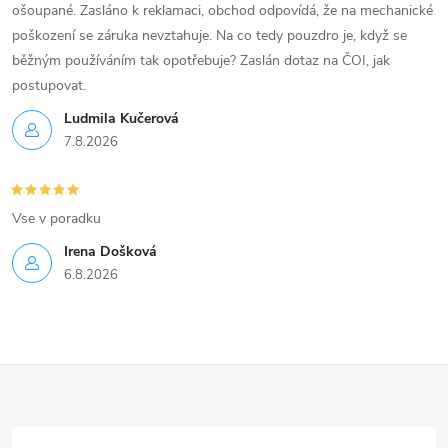
ošoupané. Zasláno k reklamaci, obchod odpovídá, že na mechanické
poškození se záruka nevztahuje. Na co tedy pouzdro je, když se
běžným používáním tak opotřebuje? Zaslán dotaz na ČOI, jak
postupovat.
Ludmila Kučerová
7.8.2026
Vse v poradku
Irena Došková
6.8.2026
Z
á