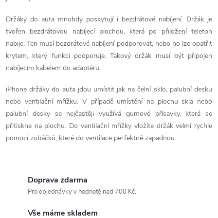
p
Držáky do auta mnohdy poskytují i bezdrátové nabíjení. Držák je
r
tvořen bezdrátovou nabíjecí plochou, která po přiložení telefon
v
nabije. Ten musí bezdrátové nabíjení podporovat, nebo ho lze opatřit
krytem, který funkci podporuje. Takový držák musí být připojen
k
nabíjecím kabelem do adaptéru.
y
iPhone držáky do auta jdou umístit jak na čelní sklo, palubní desku
v
nebo ventilační mřížku. V případě umístění na plochu skla nebo
palubní desky se nejčastěji využívá gumové přísavky, která se
ý
přitiskne na plochu. Do ventilační mřížky vložíte držák velmi rychle
p
pomocí zobáčků, které do ventilace perfektně zapadnou.
i
s
Doprava zdarma
Pro objednávky v hodnotě nad 700 Kč.
u
Vše máme skladem