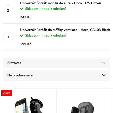
Univerzální držák mobilu do auta - Hoco, H75 Crown
Skladem - hned k odeslání
242 Kč
Univerzální držák do mřížky ventilace - Hoco, CA103 Black
Skladem - hned k odeslání
199 Kč
Filtrovat
Ř
Nejprodávanější
a
Nejlevnější
V
Akce
Nejdražší
z
ý
Abecedně