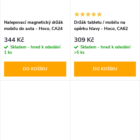
Nalepovací magnetický držák
Držák tabletu / mobilu na
mobilu do auta - Hoco, CA24
opěrku hlavy - Hoco, CA62
Lotto
Handsome
344 Kč
309 Kč
Skladem - hned k odeslání
Skladem - hned k odeslání
1 ks
>5 ks
DO KOŠÍKU
DO KOŠÍKU