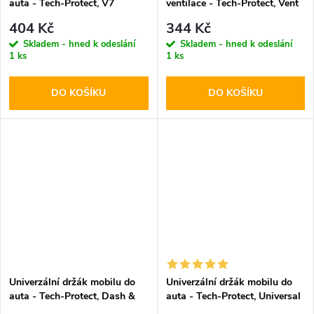
auta - Tech-Protect, V7
ventilace - Tech-Protect, Vent
Dashboard & Vent
V3
404 Kč
344 Kč
Skladem - hned k odeslání
Skladem - hned k odeslání
1 ks
1 ks
DO KOŠÍKU
DO KOŠÍKU
Univerzální držák mobilu do
Univerzální držák mobilu do
auta - Tech-Protect, Dash &
auta - Tech-Protect, Universal
Windshield V3