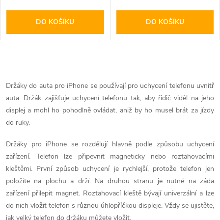
DO KOŠÍKU
DO KOŠÍKU
O
v
Držáky do auta pro iPhone se používají pro uchycení telefonu uvnitř
auta. Držák zajišťuje uchycení telefonu tak, aby řidič viděl na jeho
l
displej a mohl ho pohodlně ovládat, aniž by ho musel brát za jízdy
á
do ruky.
d
Držáky pro iPhone se rozdělují hlavně podle způsobu uchycení
zařízení. Telefon lze připevnit magneticky nebo roztahovacími
a
kleštěmi. První způsob uchycení je rychlejší, protože telefon jen
položíte na plochu a drží. Na druhou stranu je nutné na záda
c
zařízení přilepit magnet. Roztahovací kleště bývají univerzální a lze
í
do nich vložit telefon s různou úhlopříčkou displeje. Vždy se ujistěte,
jak velký telefon do držáku můžete vložit.