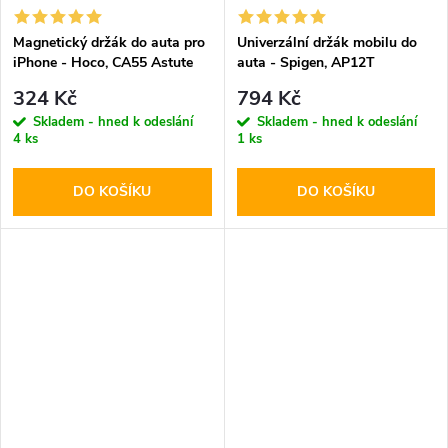
Magnetický držák do auta pro
Univerzální držák mobilu do
iPhone - Hoco, CA55 Astute
auta - Spigen, AP12T
324 Kč
794 Kč
Skladem - hned k odeslání
Skladem - hned k odeslání
4 ks
1 ks
DO KOŠÍKU
DO KOŠÍKU