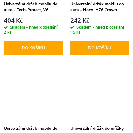
Univerzální držák mobilu do
Univerzální držák mobilu do
auta - Tech-Protect, V6
auta - Hoco, H76 Crown
Dashboard & Vent
404 Kč
242 Kč
Skladem - hned k odeslání
Skladem - hned k odeslání
2 ks
>5 ks
DO KOŠÍKU
DO KOŠÍKU
Univerzální držák mobilu do
Univerzální držák do mřížky