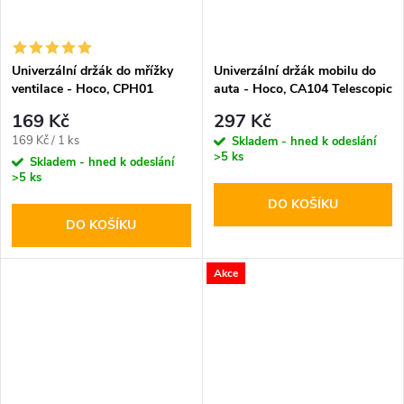
Univerzální držák do mřížky
Univerzální držák mobilu do
ventilace - Hoco, CPH01
auta - Hoco, CA104 Telescopic
Mobile
169 Kč
297 Kč
Měrná
169 Kč / 1 ks
Skladem - hned k odeslání
>5 ks
cena:
Skladem - hned k odeslání
>5 ks
DO KOŠÍKU
DO KOŠÍKU
Akce