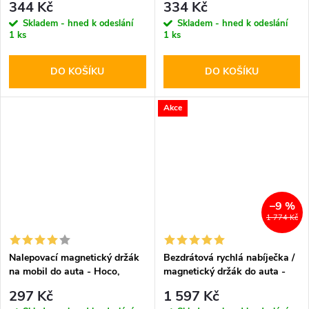
344 Kč
334 Kč
Skladem - hned k odeslání
Skladem - hned k odeslání
1 ks
1 ks
DO KOŠÍKU
DO KOŠÍKU
Akce
–9 %
1 774 Kč
Nalepovací magnetický držák
Bezdrátová rychlá nabíječka /
na mobil do auta - Hoco,
magnetický držák do auta -
CA53 Intelligent
Pitaka, MagMount Qi
297 Kč
1 597 Kč