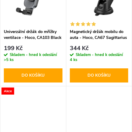
t
t
ů
ů
Univerzální držák do mřížky
Magnetický držák mobilu do
ventilace - Hoco, CA103 Black
auta - Hoco, CA67 Sagittarius
199 Kč
344 Kč
Skladem - hned k odeslání
Skladem - hned k odeslání
>5 ks
4 ks
DO KOŠÍKU
DO KOŠÍKU
Akce