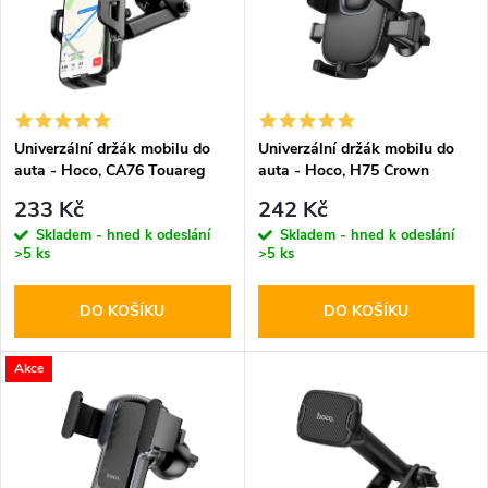
e
p
n
i
í
s
p
Univerzální držák mobilu do
Univerzální držák mobilu do
auta - Hoco, CA76 Touareg
auta - Hoco, H75 Crown
p
r
233 Kč
242 Kč
r
Skladem - hned k odeslání
Skladem - hned k odeslání
>5 ks
>5 ks
o
o
DO KOŠÍKU
DO KOŠÍKU
d
d
u
Akce
u
k
k