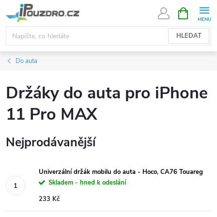
Přejít
NÁKUPNÍ
KOŠÍK
na
obsah
HLEDAT
Do auta
Držáky do auta pro iPhone
11 Pro MAX
Nejprodávanější
Univerzální držák mobilu do auta - Hoco, CA76 Touareg
Skladem - hned k odeslání
233 Kč