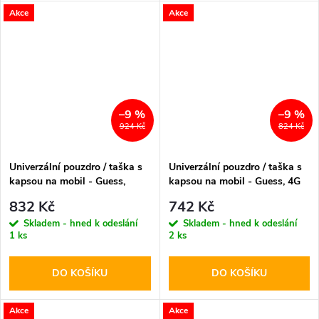
Akce
Akce
–9 %
–9 %
924 Kč
824 Kč
Univerzální pouzdro / taška s
Univerzální pouzdro / taška s
kapsou na mobil - Guess,
kapsou na mobil - Guess, 4G
Grained Triangle Blue
Big Love Black
832 Kč
742 Kč
Skladem - hned k odeslání
Skladem - hned k odeslání
1 ks
2 ks
DO KOŠÍKU
DO KOŠÍKU
Akce
Akce