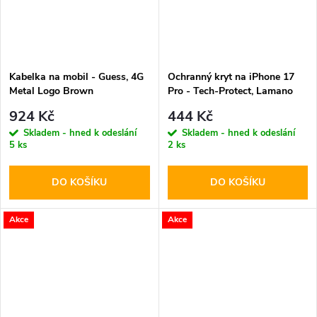
Kabelka na mobil - Guess, 4G
Ochranný kryt na iPhone 17
Metal Logo Brown
Pro - Tech-Protect, Lamano
MagSafe Panther
924 Kč
444 Kč
Skladem - hned k odeslání
Skladem - hned k odeslání
5 ks
2 ks
DO KOŠÍKU
DO KOŠÍKU
Akce
Akce