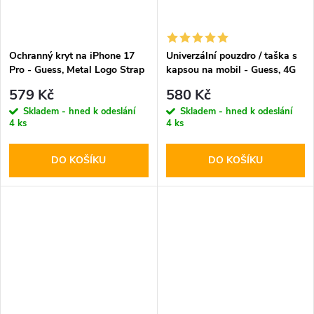
Ochranný kryt na iPhone 17
Univerzální pouzdro / taška s
Pro - Guess, Metal Logo Strap
kapsou na mobil - Guess, 4G
Brown
Metal Logo Script Brown
579 Kč
580 Kč
Skladem - hned k odeslání
Skladem - hned k odeslání
4 ks
4 ks
DO KOŠÍKU
DO KOŠÍKU