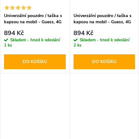
Univerzální pouzdro / taška s
Univerzální pouzdro / taška s
kapsou na mobil - Guess, 4G
kapsou na mobil - Guess, 4G
Metal Logo Bag Gray
Metal Logo Bag Brown
894 Kč
894 Kč
Skladem - hned k odeslání
Skladem - hned k odeslání
1 ks
2 ks
DO KOŠÍKU
DO KOŠÍKU