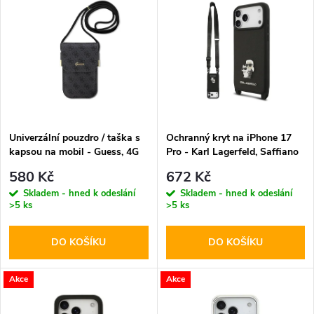
z
ý
Abecedně
e
p
n
i
í
s
p
Univerzální pouzdro / taška s
Ochranný kryt na iPhone 17
kapsou na mobil - Guess, 4G
Pro - Karl Lagerfeld, Saffiano
p
Metal Logo Script Black
Crossbody Karl and Choupette
r
580 Kč
672 Kč
Black
r
Skladem - hned k odeslání
Skladem - hned k odeslání
>5 ks
>5 ks
o
o
DO KOŠÍKU
DO KOŠÍKU
d
d
u
Akce
Akce
u