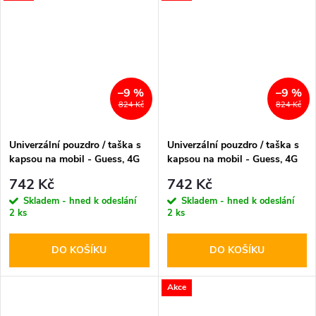
–9 %
–9 %
824 Kč
824 Kč
Univerzální pouzdro / taška s
Univerzální pouzdro / taška s
kapsou na mobil - Guess, 4G
kapsou na mobil - Guess, 4G
Peony Multicolor Black
Peony Multicolor Brown
742 Kč
742 Kč
Skladem - hned k odeslání
Skladem - hned k odeslání
2 ks
2 ks
DO KOŠÍKU
DO KOŠÍKU
Akce