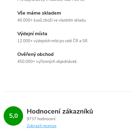
l
Vše máme skladem
á
40.000+ kusů zboží ve vlastním skladu.
d
Výdejní místa
a
12.000+ výdejních míst po celé ČR a SR.
c
Ověřený obchod
450.000+ vyřízených objednávek.
í
p
r
v
Hodnocení zákazníků
k
5,0
9737 hodnocení
y
Zobrazit recenze