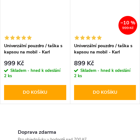
–10 %
999 Kč
Univerzální pouzdro / taška s
Univerzální pouzdro / taška s
kapsou na mobil - Karl
kapsou na mobil - Karl
Lagerfeld, Saffiano Monogram
Lagerfeld, Metal Logo NFT
999 Kč
899 Kč
Ikonik NFT Wallet Black
Wallet Black
Skladem - hned k odeslání
Skladem - hned k odeslání
2 ks
2 ks
DO KOŠÍKU
DO KOŠÍKU
O
v
Doprava zdarma
Pro objednávky v hodnotě nad 700 Kč.