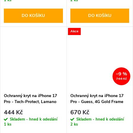
DO KOŠÍKU
DO KOŠÍKU
Akce
–9 %
744 Kč
Ochranný kryt na iPhone 17
Ochranný kryt na iPhone 17
Pro - Tech-Protect, Lamano
Pro - Guess, 4G Gold Frame
MagSafe Verde Aura
MagSafe Black
444 Kč
670 Kč
Skladem - hned k odeslání
Skladem - hned k odeslání
1 ks
2 ks