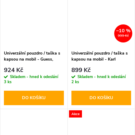
–10 %
999 Kč
Univerzální pouzdro / taška s
Univerzální pouzdro / taška s
kapsou na mobil - Guess,
kapsou na mobil - Karl
Grained Triangle Black
Lagerfeld, Saffiano Monogram
924 Kč
899 Kč
Choupette NFT Wallet Black
Skladem - hned k odeslání
Skladem - hned k odeslání
3 ks
2 ks
DO KOŠÍKU
DO KOŠÍKU
Akce