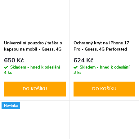
Univerzální pouzdro / taška s
Ochranný kryt na iPhone 17
kapsou na mobil - Guess, 4G
Pro - Guess, 4G Perforated
Metal Logo Script Pink
Logo MagSafe Orange
650 Kč
624 Kč
Skladem - hned k odeslání
Skladem - hned k odeslání
4 ks
3 ks
DO KOŠÍKU
DO KOŠÍKU
Novinka