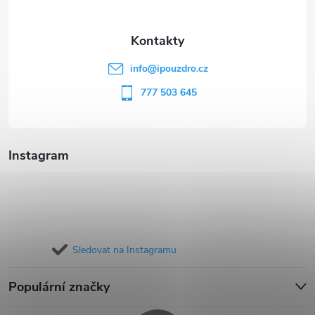
a
t
info
@
ipouzdro.cz
í
777 503 645
Instagram
Sledovat na Instagramu
Populární značky