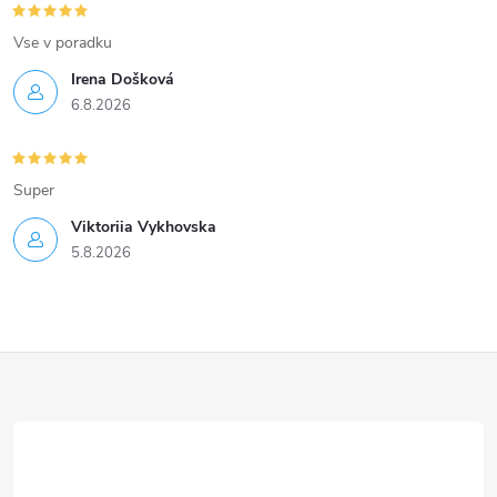
v
Vse v poradku
ý
Irena Došková
p
6.8.2026
i
s
Super
u
Viktoriia Vykhovska
5.8.2026
Z
á
p