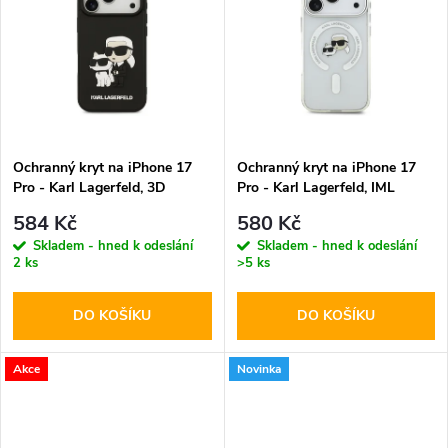
k
k
t
t
ů
ů
Ochranný kryt na iPhone 17
Ochranný kryt na iPhone 17
Pro - Karl Lagerfeld, 3D
Pro - Karl Lagerfeld, IML
Rubber Karl and Choupette
K&CH Heads MagSafe
584 Kč
580 Kč
Black
Transparent
Skladem - hned k odeslání
Skladem - hned k odeslání
2 ks
>5 ks
DO KOŠÍKU
DO KOŠÍKU
Akce
Novinka