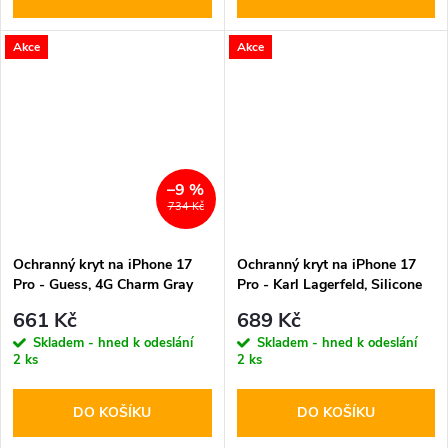
Akce
Akce
–9 %
734 Kč
Ochranný kryt na iPhone 17
Ochranný kryt na iPhone 17
Pro - Guess, 4G Charm Gray
Pro - Karl Lagerfeld, Silicone
Double Heads MagSafe Black
661 Kč
689 Kč
Skladem - hned k odeslání
Skladem - hned k odeslání
2 ks
2 ks
DO KOŠÍKU
DO KOŠÍKU