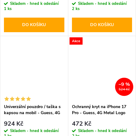
Skladem - hned k odeslání
Skladem - hned k odeslání
1 ks
2 ks
DO KOŠÍKU
DO KOŠÍKU
Akce
–9 %
524 Kč
Univerzální pouzdro / taška s
Ochranný kryt na iPhone 17
kapsou na mobil - Guess, 4G
Pro - Guess, 4G Metal Logo
Triangle Logo Bag Gray
Gray
924 Kč
472 Kč
Skladem - hned k odeslání
Skladem - hned k odeslání
1 ks
2 ks