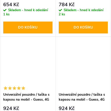
MagSafe Brown
Double Heads MagSafe Pink
654 Kč
784 Kč
Skladem - hned k odeslání
Skladem - hned k odeslání
1 ks
2 ks
DO KOŠÍKU
DO KOŠÍKU
Univerzální pouzdro / taška s
Univerzální pouzdro / taška s
kapsou na mobil - Guess, 4G
kapsou na mobil - Guess, 4G
Saffiano Logo Bag Black
Triangle Logo Bag Pink
924 Kč
924 Kč