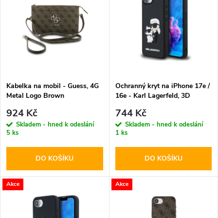
ý
Abecedně
e
p
n
i
í
s
p
Kabelka na mobil - Guess, 4G
Ochranný kryt na iPhone 17e /
Metal Logo Brown
16e - Karl Lagerfeld, 3D
p
Rubber Karl and Choupette
r
924 Kč
744 Kč
Black
r
Skladem - hned k odeslání
Skladem - hned k odeslání
5 ks
1 ks
o
o
DO KOŠÍKU
DO KOŠÍKU
d
d
u
Akce
Akce
u
k