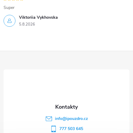
s
Super
u
Viktoriia Vykhovska
5.8.2026
Z
á
p
a
t
info
@
ipouzdro.cz
í
777 503 645