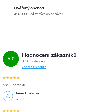
c
Ověřený obchod
450.000+ vyřízených objednávek.
í
p
r
v
Hodnocení zákazníků
k
5,0
9737 hodnocení
y
Zobrazit recenze
v
Vse v poradku
ý
Irena Došková
p
6.8.2026
i