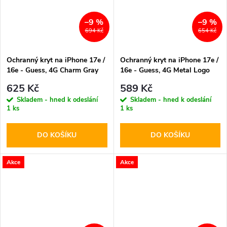
–9 %
–9 %
694 Kč
654 Kč
Ochranný kryt na iPhone 17e /
Ochranný kryt na iPhone 17e /
16e - Guess, 4G Charm Gray
16e - Guess, 4G Metal Logo
Gray
625 Kč
589 Kč
Skladem - hned k odeslání
Skladem - hned k odeslání
1 ks
1 ks
DO KOŠÍKU
DO KOŠÍKU
Akce
Akce