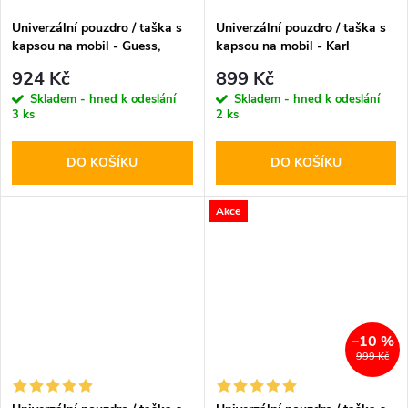
Univerzální pouzdro / taška s
Univerzální pouzdro / taška s
kapsou na mobil - Guess,
kapsou na mobil - Karl
Grained Triangle Black
Lagerfeld, Saffiano Monogram
924 Kč
899 Kč
Choupette NFT Wallet Black
Skladem - hned k odeslání
Skladem - hned k odeslání
3 ks
2 ks
DO KOŠÍKU
DO KOŠÍKU
Akce
–10 %
999 Kč