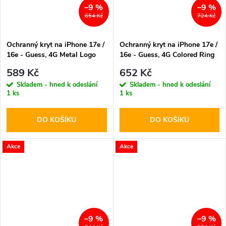
–9 %
–9 %
654 Kč
724 Kč
Ochranný kryt na iPhone 17e /
Ochranný kryt na iPhone 17e /
16e - Guess, 4G Metal Logo
16e - Guess, 4G Colored Ring
Brown
MagSafe Black
589 Kč
652 Kč
Skladem - hned k odeslání
Skladem - hned k odeslání
1 ks
1 ks
DO KOŠÍKU
DO KOŠÍKU
Akce
Akce
–9 %
–9 %