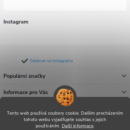
Instagram
Sledovat na Instagramu
Populární značky
Informace pro Vás
Blog
Tento web používá soubory cookie. Dalším procházením
tohoto webu vyjadřujete souhlas s jejich
používáním.
Další informace
.
Copyright 2026
iPouzdro.cz
. Všechna práva vyhrazena.
Upravit