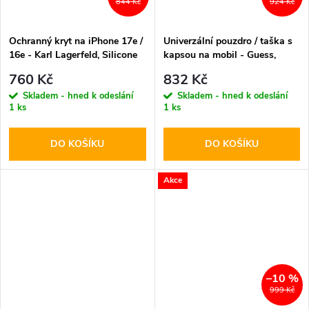
844 Kč
924 Kč
Ochranný kryt na iPhone 17e /
Univerzální pouzdro / taška s
16e - Karl Lagerfeld, Silicone
kapsou na mobil - Guess,
K&CH Heads MagSafe Pink
Grained Triangle Blue
760 Kč
832 Kč
Skladem - hned k odeslání
Skladem - hned k odeslání
1 ks
1 ks
DO KOŠÍKU
DO KOŠÍKU
Akce
–10 %
999 Kč