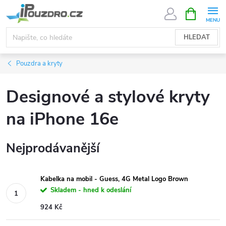
Přejít
NÁKUPNÍ
KOŠÍK
na
obsah
HLEDAT
Pouzdra a kryty
Designové a stylové kryty
na iPhone 16e
Nejprodávanější
Kabelka na mobil - Guess, 4G Metal Logo Brown
Skladem - hned k odeslání
924 Kč