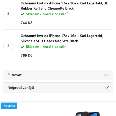
Ochranný kryt na iPhone 17e / 16e - Karl Lagerfeld, 3D
Rubber Karl and Choupette Black
Skladem - hned k odeslání
744 Kč
Ochranný kryt na iPhone 17e / 16e - Karl Lagerfeld,
Silicone K&CH Heads MagSafe Black
Skladem - hned k odeslání
769 Kč
Filtrovat
Ř
Nejprodávanější
a
Nejlevnější
V
Novinka
Nejdražší
z