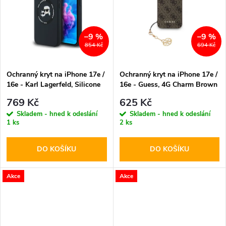
k
t
t
–9 %
–9 %
ů
854 Kč
694 Kč
ů
Ochranný kryt na iPhone 17e /
Ochranný kryt na iPhone 17e /
16e - Karl Lagerfeld, Silicone
16e - Guess, 4G Charm Brown
K&CH Heads MagSafe Black
769 Kč
625 Kč
Skladem - hned k odeslání
Skladem - hned k odeslání
1 ks
2 ks
DO KOŠÍKU
DO KOŠÍKU
Akce
Akce