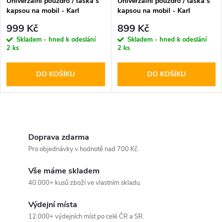
Univerzální pouzdro / taška s
Univerzální pouzdro / taška s
kapsou na mobil - Karl
kapsou na mobil - Karl
Lagerfeld, Saffiano Monogram
Lagerfeld, Metal Logo NFT
999 Kč
899 Kč
Ikonik NFT Wallet Black
Wallet Black
Skladem - hned k odeslání
Skladem - hned k odeslání
2 ks
2 ks
DO KOŠÍKU
DO KOŠÍKU
O
v
Doprava zdarma
Pro objednávky v hodnotě nad 700 Kč.
l
Vše máme skladem
á
40.000+ kusů zboží ve vlastním skladu.
d
Výdejní místa
a
12.000+ výdejních míst po celé ČR a SR.