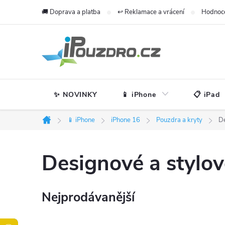
Přejít
🚚 Doprava a platba
↩️ Reklamace a vrácení
Hodnoc
na
obsah
✨ NOVINKY
📱 iPhone
📋 iPad
📱 iPhone
iPhone 16
Pouzdra a kryty
De
Domů
Designové a stylov
Nejprodávanější