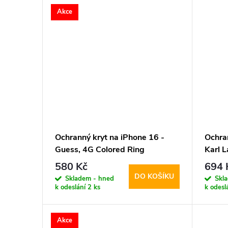
Akce
Ochranný kryt na iPhone 16 -
Ochra
Guess, 4G Colored Ring
Karl L
MagSafe Black
Choup
580 Kč
694 
DO KOŠÍKU
Skladem - hned
Skl
k odeslání
2 ks
k odesl
Akce