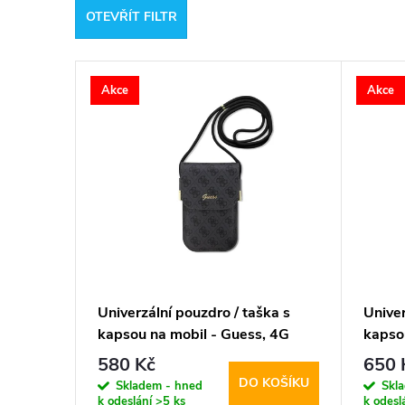
OTEVŘÍT FILTR
e
V
n
Akce
Akce
ý
í
p
p
i
r
s
o
p
d
Univerzální pouzdro / taška s
Univer
kapsou na mobil - Guess, 4G
kapso
r
u
Metal Logo Script Black
Metal 
580 Kč
650 
DO KOŠÍKU
o
Skladem - hned
Skl
k
k odeslání
>5 ks
k odesl