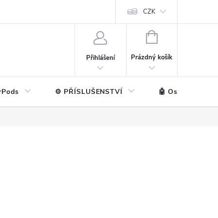
ntakt
💼 Pro firmy
CZK
NÁKUPNÍ
KOŠÍK
Prázdný košík
Přihlášení
rPods
⚙️ PŘÍSLUŠENSTVÍ
🤖 Ostatní značk