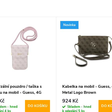
Novinka
zální pouzdro / taška s
Kabelka na mobil - Guess,
u na mobil - Guess, 4G
Metal Logo Brown
Logo Script Pink
Kč
924 Kč
DO KOŠÍKU
DO K
adem - hned
Skladem - hned
ání
4 ks
k odeslání
5 ks