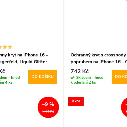
nný kryt na iPhone 16 -
Ochranný kryt s crossbody
agerfeld, Liquid Glitter
popruhem na iPhone 16 - 
ered Black
4G PU Metal Logo Black
Kč
742 Kč
DO KOŠÍKU
DO K
adem - hned
Skladem - hned
ání
4 ks
k odeslání
2 ks
Akce
–9 %
744 Kč