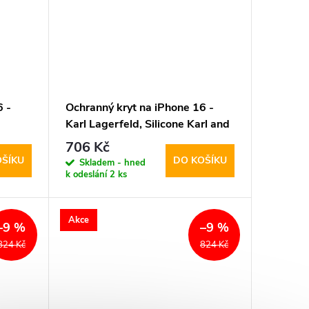
6 -
Ochranný kryt na iPhone 16 -
Karl Lagerfeld, Silicone Karl and
Choupette MagSafe Black
706 Kč
OŠÍKU
DO KOŠÍKU
Skladem - hned
k odeslání
2 ks
Akce
–9 %
–9 %
824 Kč
824 Kč