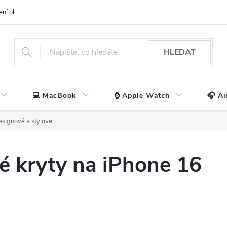
ení obchodu
📃 Obchodní podmínky
🔒 Ochrana os. údajů
📞 Ko
HLEDAT
💻 MacBook
⌚ Apple Watch
🎧 Ai
signové a stylové
é kryty na iPhone 16