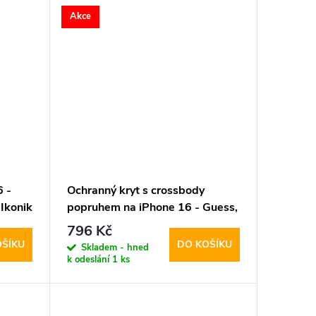
Akce
6 -
Ochranný kryt s crossbody
Ikonik
popruhem na iPhone 16 - Guess,
4G Strass Triangle Metal Logo
796 Kč
Brown
OŠÍKU
DO KOŠÍKU
Skladem - hned
k odeslání
1 ks