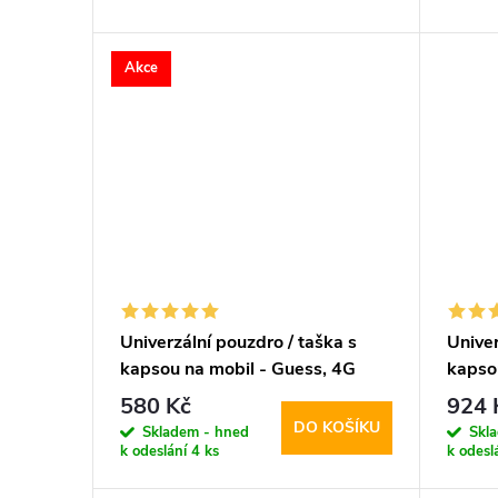
d
t
Akce
u
ů
k
t
ů
Univerzální pouzdro / taška s
Univer
kapsou na mobil - Guess, 4G
kapso
Metal Logo Script Brown
Trian
580 Kč
924 
DO KOŠÍKU
Skladem - hned
Skl
k odeslání
4 ks
k odesl