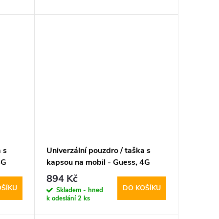
 s
Univerzální pouzdro / taška s
4G
kapsou na mobil - Guess, 4G
Metal Logo Bag Brown
894 Kč
OŠÍKU
DO KOŠÍKU
Skladem - hned
k odeslání
2 ks