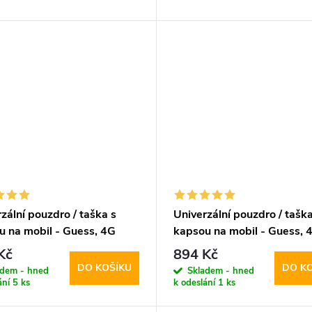
zální pouzdro / taška s
Univerzální pouzdro / taška
u na mobil - Guess, 4G
kapsou na mobil - Guess, 
gle Logo Bag Brown
Metal Logo Bag Gray
Kč
894 Kč
DO KOŠÍKU
DO K
adem - hned
Skladem - hned
ání
5 ks
k odeslání
1 ks