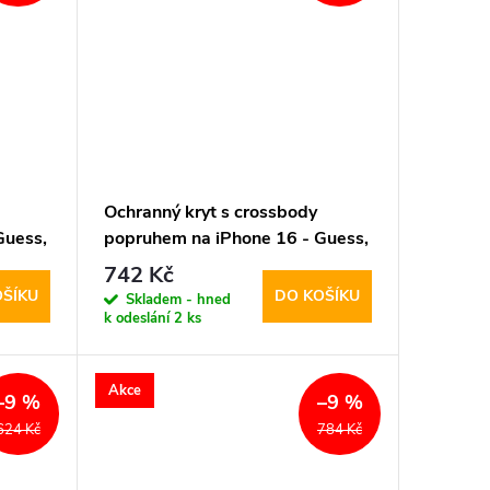
Ochranný kryt s crossbody
Guess,
popruhem na iPhone 16 - Guess,
4G PU Metal Logo Brown
742 Kč
OŠÍKU
DO KOŠÍKU
Skladem - hned
k odeslání
2 ks
Akce
–9 %
–9 %
624 Kč
784 Kč