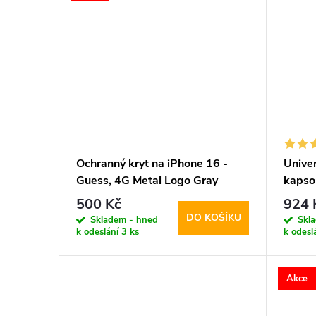
Ochranný kryt na iPhone 16 -
Univer
Guess, 4G Metal Logo Gray
kapso
Saffi
500 Kč
924 
DO KOŠÍKU
Skladem - hned
Skl
k odeslání
3 ks
k odesl
Akce