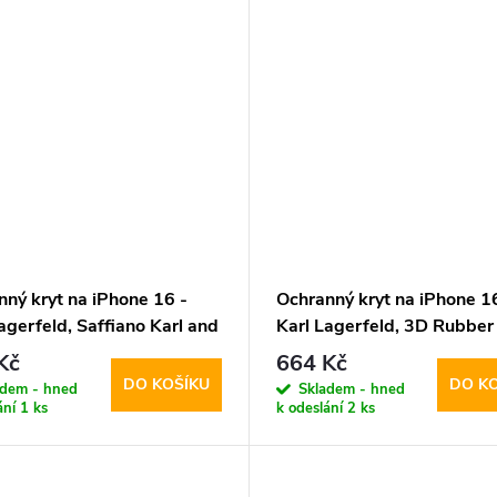
nný kryt na iPhone 16 -
Ochranný kryt na iPhone 1
agerfeld, Saffiano Karl and
Karl Lagerfeld, 3D Rubber 
ette Black
Black
Kč
664 Kč
DO KOŠÍKU
DO K
adem - hned
Skladem - hned
ání
1 ks
k odeslání
2 ks