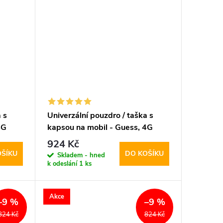
 s
Univerzální pouzdro / taška s
4G
kapsou na mobil - Guess, 4G
Triangle Logo Bag Gray
924 Kč
OŠÍKU
DO KOŠÍKU
Skladem - hned
k odeslání
1 ks
Akce
–9 %
–9 %
824 Kč
824 Kč