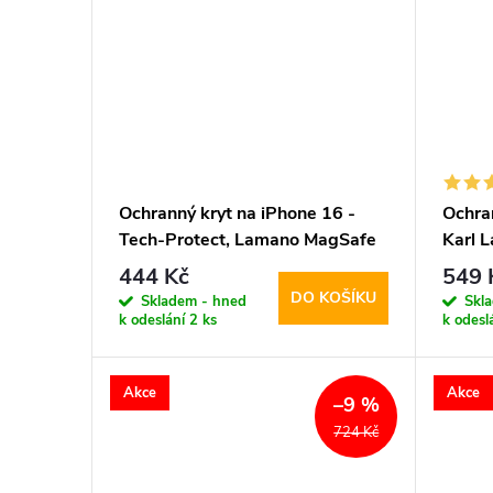
Ochranný kryt na iPhone 16 -
Ochra
Tech-Protect, Lamano MagSafe
Karl L
Panther
Scatt
444 Kč
549 
DO KOŠÍKU
Skladem - hned
Skl
k odeslání
2 ks
k odesl
Akce
Akce
–9 %
724 Kč