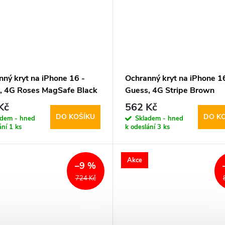
nný kryt na iPhone 16 -
Ochranný kryt na iPhone 1
, 4G Roses MagSafe Black
Guess, 4G Stripe Brown
Kč
562 Kč
DO KOŠÍKU
DO K
adem - hned
Skladem - hned
ání
1 ks
k odeslání
3 ks
Akce
–9 %
724 Kč