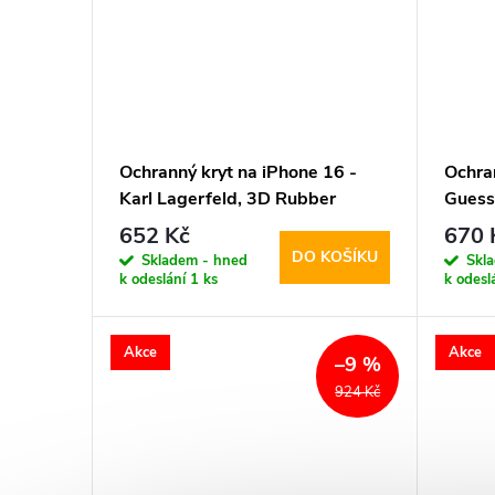
Ochranný kryt na iPhone 16 -
Ochra
Karl Lagerfeld, 3D Rubber
Guess
Double Heads Black
652 Kč
670 
DO KOŠÍKU
Skladem - hned
Skl
k odeslání
1 ks
k odesl
Akce
Akce
–9 %
924 Kč