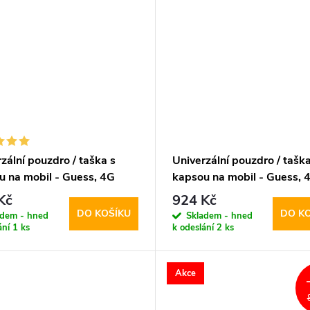
zální pouzdro / taška s
Univerzální pouzdro / taška
u na mobil - Guess, 4G
kapsou na mobil - Guess, 
ano Logo Bag Black
Triangle Logo Bag Pink
Kč
924 Kč
DO KOŠÍKU
DO K
adem - hned
Skladem - hned
ání
1 ks
k odeslání
2 ks
Akce