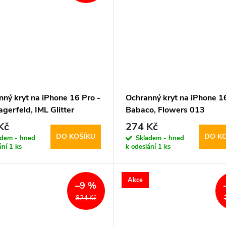
nný kryt na iPhone 16 Pro -
Ochranný kryt na iPhone 16
agerfeld, IML Glitter
Babaco, Flowers 013
h MagSafe Transparent
Transparent
Kč
274 Kč
DO KOŠÍKU
DO K
adem - hned
Skladem - hned
ání
1 ks
k odeslání
1 ks
Akce
–9 %
824 Kč