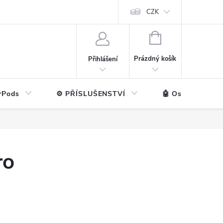
ntakt
💼 Pro firmy
CZK
NÁKUPNÍ
KOŠÍK
Prázdný košík
Přihlášení
rPods
⚙️ PŘÍSLUŠENSTVÍ
🤖 Ostatní značk
ro