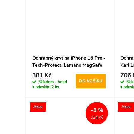
Ochranný kryt na iPhone 16 Pro -
Ochra
Tech-Protect, Lamano MagSafe
Karl L
Panther
Sketc
381 Kč
706 
DO KOŠÍKU
Skladem - hned
Skl
k odeslání
2 ks
k odesl
Akce
Akce
–9 %
724 Kč