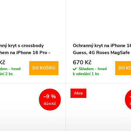
nný kryt s crossbody
Ochranný kryt na iPhone 16
hem na iPhone 16 Pro -
Guess, 4G Roses MagSafe 
, 4G PU Metal Logo Brown
Kč
670 Kč
DO KOŠÍKU
DO K
adem - hned
Skladem - hned
ání
2 ks
k odeslání
1 ks
Akce
–9 %
824 Kč