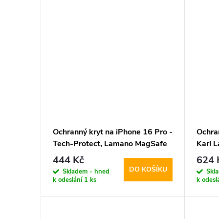
Ochranný kryt na iPhone 16 Pro -
Ochra
Tech-Protect, Lamano MagSafe
Karl L
Verde Aura
Scatt
444 Kč
624 
DO KOŠÍKU
Skladem - hned
Skl
k odeslání
1 ks
k odesl