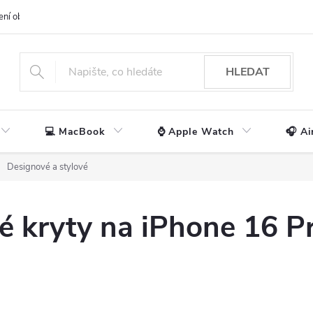
ení obchodu
📃 Obchodní podmínky
🔒 Ochrana os. údajů
📞 Ko
HLEDAT
💻 MacBook
⌚ Apple Watch
🎧 Ai
Designové a stylové
é kryty na iPhone 16 P