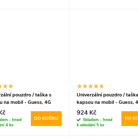
zální pouzdro / taška s
Univerzální pouzdro / taška
u na mobil - Guess, 4G
kapsou na mobil - Guess, 
 Logo Script Brown
Triangle Logo Bag Brown
Kč
924 Kč
DO KOŠÍKU
DO K
adem - hned
Skladem - hned
ání
4 ks
k odeslání
5 ks