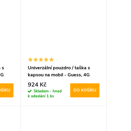
 s
Univerzální pouzdro / taška s
4G
kapsou na mobil - Guess, 4G
Triangle Logo Bag Gray
924 Kč
OŠÍKU
DO KOŠÍKU
Skladem - hned
k odeslání
1 ks