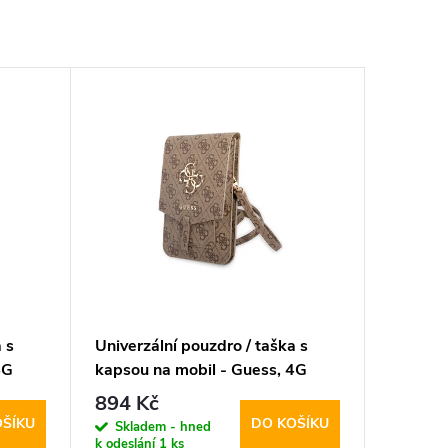
 s
Univerzální pouzdro / taška s
4G
kapsou na mobil - Guess, 4G
Metal Logo Bag Brown
894 Kč
OŠÍKU
DO KOŠÍKU
Skladem - hned
k odeslání
1 ks