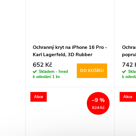
Ochranný kryt na iPhone 16 Pro -
Ochra
Karl Lagerfeld, 3D Rubber
popru
Double Heads Black
Guess
652 Kč
742 
DO KOŠÍKU
Skladem - hned
Skl
k odeslání
1 ks
k odesl
Akce
Akce
–9 %
824 Kč