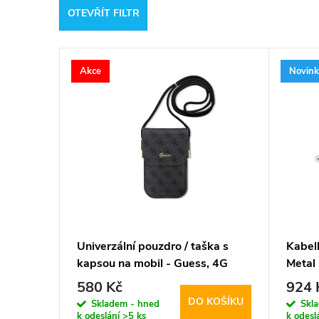
OTEVŘÍT FILTR
e
V
n
Akce
Novin
ý
í
p
p
i
r
s
o
p
d
Univerzální pouzdro / taška s
Kabel
kapsou na mobil - Guess, 4G
Metal
r
u
Metal Logo Script Black
580 Kč
924 
DO KOŠÍKU
o
Skladem - hned
Skl
k
k odeslání
>5 ks
k odesl