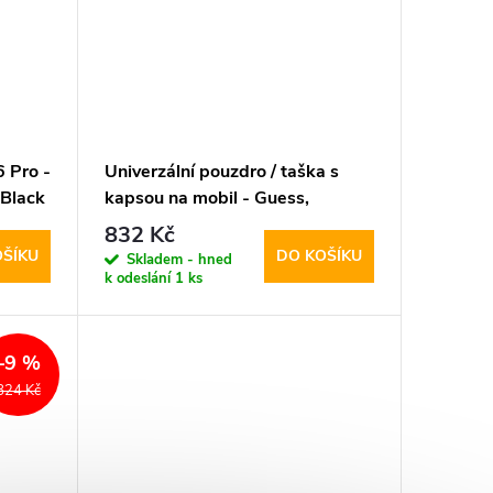
 Pro -
Univerzální pouzdro / taška s
Black
kapsou na mobil - Guess,
Grained Triangle Blue
832 Kč
OŠÍKU
DO KOŠÍKU
Skladem - hned
k odeslání
1 ks
–9 %
824 Kč