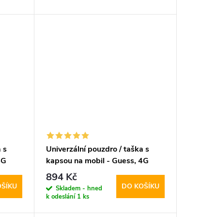
 s
Univerzální pouzdro / taška s
4G
kapsou na mobil - Guess, 4G
Metal Logo Bag Gray
894 Kč
OŠÍKU
DO KOŠÍKU
Skladem - hned
k odeslání
1 ks