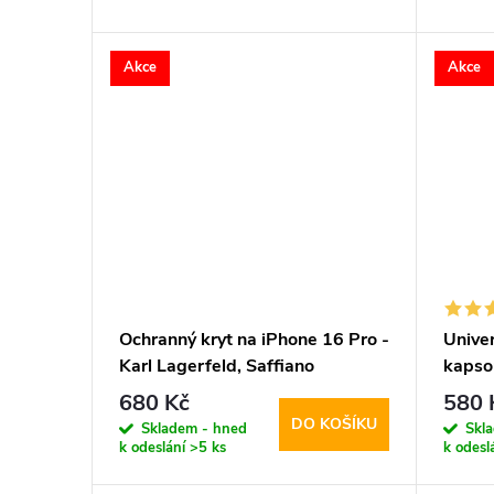
d
t
Akce
Akce
u
ů
k
t
ů
Ochranný kryt na iPhone 16 Pro -
Univer
Karl Lagerfeld, Saffiano
kapso
Crossbody Karl and Choupette
Metal
680 Kč
580 
Black
DO KOŠÍKU
Skladem - hned
Skl
k odeslání
>5 ks
k odesl