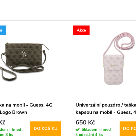
ka
Akce
ka na mobil - Guess, 4G
Univerzální pouzdro / taška
 Logo Brown
kapsou na mobil - Guess, 
Metal Logo Script Pink
Kč
650 Kč
DO KOŠÍKU
DO K
adem - hned
Skladem - hned
ání
3 ks
k odeslání
4 ks