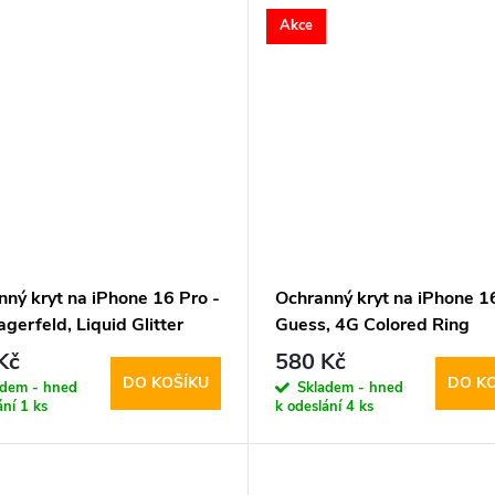
Akce
nný kryt na iPhone 16 Pro -
Ochranný kryt na iPhone 16
agerfeld, Liquid Glitter
Guess, 4G Colored Ring
ered Black
MagSafe Black
Kč
580 Kč
DO KOŠÍKU
DO K
adem - hned
Skladem - hned
ání
1 ks
k odeslání
4 ks