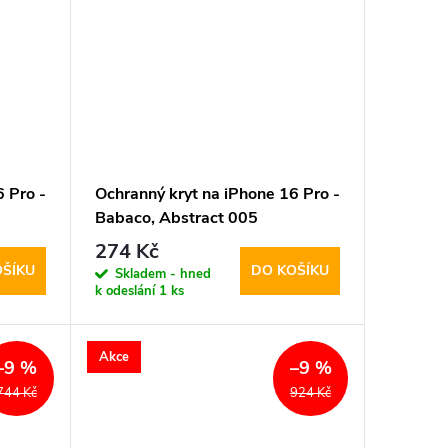
 Pro -
Ochranný kryt na iPhone 16 Pro -
Babaco, Abstract 005
274 Kč
OŠÍKU
DO KOŠÍKU
Skladem - hned
k odeslání
1 ks
Akce
–9 %
–9 %
744 Kč
924 Kč