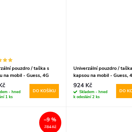
zální pouzdro / taška s
Univerzální pouzdro / taška
u na mobil - Guess, 4G
kapsou na mobil - Guess, 
ano Logo Bag Black
Triangle Logo Bag Pink
Kč
924 Kč
DO KOŠÍKU
DO K
adem - hned
Skladem - hned
ání
1 ks
k odeslání
2 ks
–9 %
784 Kč