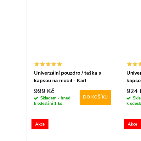
Univerzální pouzdro / taška s
Univer
kapsou na mobil - Karl
kapso
Lagerfeld, Metal Logo NFT
Saffi
999 Kč
924 
Wallet Black
DO KOŠÍKU
Skladem - hned
Skl
k odeslání
1 ks
k odesl
Akce
Akce