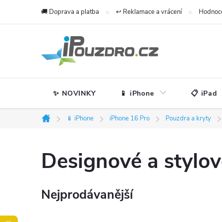
Přejít
🚚 Doprava a platba
↩️ Reklamace a vrácení
Hodnoc
na
obsah
✨ NOVINKY
📱 iPhone
📋 iPad
📱 iPhone
iPhone 16 Pro
Pouzdra a kryty
Domů
Designové a stylov
Nejprodávanější