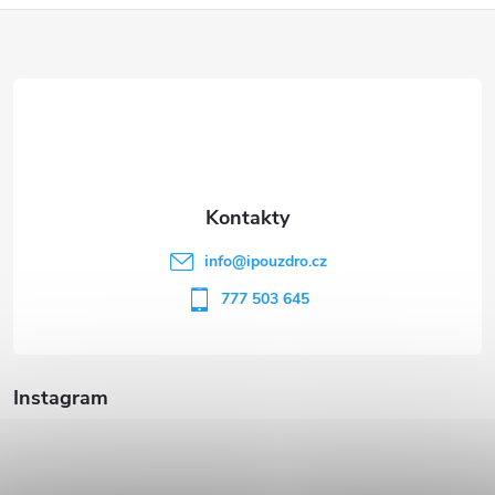
Z
á
p
a
t
info
@
ipouzdro.cz
í
777 503 645
Instagram