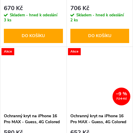
MagSafe Black
Silicone K&CH Heads
670 Kč
706 Kč
MagSafe Black
Skladem - hned k odeslání
Skladem - hned k odeslání
3 ks
2 ks
DO KOŠÍKU
DO KOŠÍKU
Akce
Akce
–9 %
724 Kč
Ochranný kryt na iPhone 16
Ochranný kryt na iPhone 16
Pro MAX - Guess, 4G Colored
Pro MAX - Guess, 4G Colored
Ring MagSafe Black
Ring MagSafe Brown
580 Kč
652 Kč