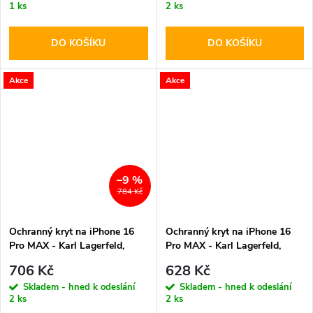
1 ks
2 ks
DO KOŠÍKU
DO KOŠÍKU
Akce
Akce
–9 %
784 Kč
Ochranný kryt na iPhone 16
Ochranný kryt na iPhone 16
Pro MAX - Karl Lagerfeld,
Pro MAX - Karl Lagerfeld,
Silicone Karl Head MagSafe
Silicone Karl and Choupette
706 Kč
628 Kč
Black
MagSafe Black
Skladem - hned k odeslání
Skladem - hned k odeslání
2 ks
2 ks