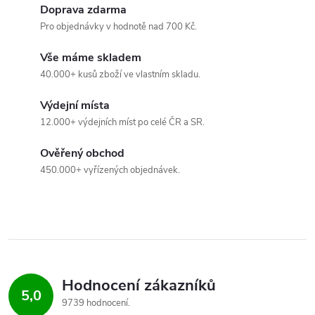
v
Doprava zdarma
Pro objednávky v hodnotě nad 700 Kč.
l
Vše máme skladem
á
40.000+ kusů zboží ve vlastním skladu.
d
Výdejní místa
a
12.000+ výdejních míst po celé ČR a SR.
c
Ověřený obchod
450.000+ vyřízených objednávek.
í
p
r
v
Hodnocení zákazníků
k
5,0
9739 hodnocení