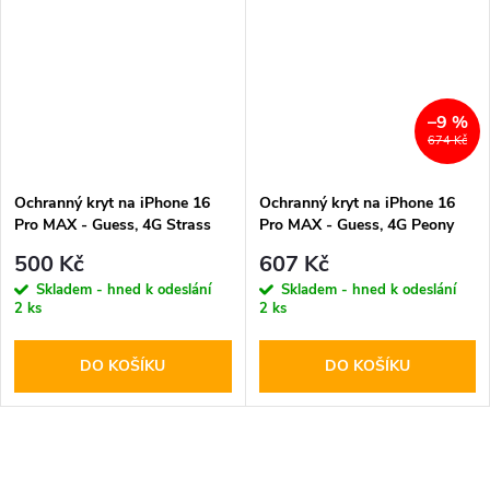
–9 %
674 Kč
Ochranný kryt na iPhone 16
Ochranný kryt na iPhone 16
Pro MAX - Guess, 4G Strass
Pro MAX - Guess, 4G Peony
Triangle Black
MagSafe Brown
500 Kč
607 Kč
Skladem - hned k odeslání
Skladem - hned k odeslání
2 ks
2 ks
DO KOŠÍKU
DO KOŠÍKU
O