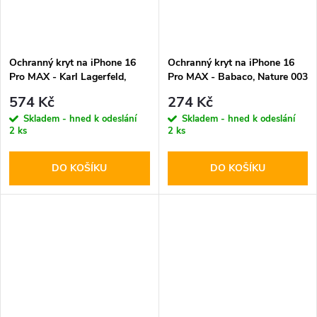
Ochranný kryt na iPhone 16
Ochranný kryt na iPhone 16
Pro MAX - Karl Lagerfeld,
Pro MAX - Babaco, Nature 003
Liquid Glitter Scattered Black
574 Kč
274 Kč
Skladem - hned k odeslání
Skladem - hned k odeslání
2 ks
2 ks
DO KOŠÍKU
DO KOŠÍKU