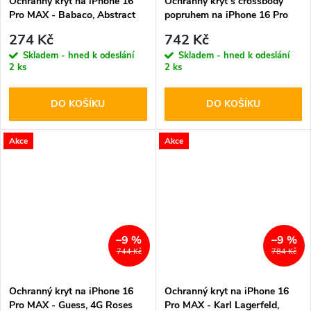
Ochranný kryt na iPhone 16
Ochranný kryt s crossbody
Pro MAX - Babaco, Abstract
popruhem na iPhone 16 Pro
003
MAX - Guess, 4G PU Metal
274 Kč
742 Kč
Logo Black
Skladem - hned k odeslání
Skladem - hned k odeslání
2 ks
2 ks
DO KOŠÍKU
DO KOŠÍKU
Akce
Akce
–9 %
–9 %
744 Kč
784 Kč
Ochranný kryt na iPhone 16
Ochranný kryt na iPhone 16
Pro MAX - Guess, 4G Roses
Pro MAX - Karl Lagerfeld,