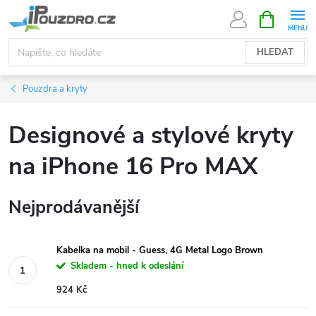
Přejít
NÁKUPNÍ
KOŠÍK
na
obsah
HLEDAT
Pouzdra a kryty
Designové a stylové kryty
na iPhone 16 Pro MAX
Nejprodávanější
Kabelka na mobil - Guess, 4G Metal Logo Brown
Skladem - hned k odeslání
924 Kč