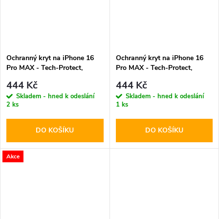
Ochranný kryt na iPhone 16
Ochranný kryt na iPhone 16
Pro MAX - Tech-Protect,
Pro MAX - Tech-Protect,
Lamano MagSafe Verde Aura
Lamano MagSafe Panther
444 Kč
444 Kč
Skladem - hned k odeslání
Skladem - hned k odeslání
2 ks
1 ks
DO KOŠÍKU
DO KOŠÍKU
Akce