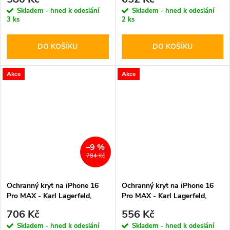
Skladem - hned k odeslání
Skladem - hned k odeslání
3 ks
2 ks
DO KOŠÍKU
DO KOŠÍKU
Akce
Akce
–9 %
784 Kč
Ochranný kryt na iPhone 16
Ochranný kryt na iPhone 16
Pro MAX - Karl Lagerfeld,
Pro MAX - Karl Lagerfeld,
Silicone Double Heads
Saffiano Karl and Choupette
706 Kč
556 Kč
MagSafe Pink
Black
Skladem - hned k odeslání
Skladem - hned k odeslání