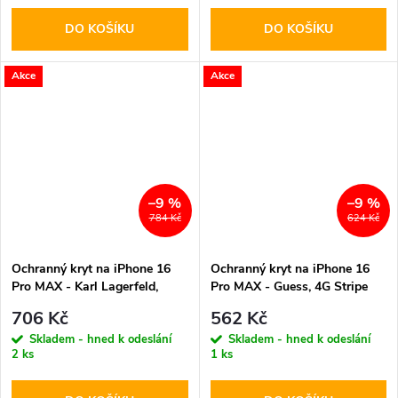
DO KOŠÍKU
DO KOŠÍKU
Akce
Akce
–9 %
–9 %
784 Kč
624 Kč
Ochranný kryt na iPhone 16
Ochranný kryt na iPhone 16
Pro MAX - Karl Lagerfeld,
Pro MAX - Guess, 4G Stripe
Silicone K&CH Heads
Brown
706 Kč
562 Kč
MagSafe Kaki
Skladem - hned k odeslání
Skladem - hned k odeslání
2 ks
1 ks