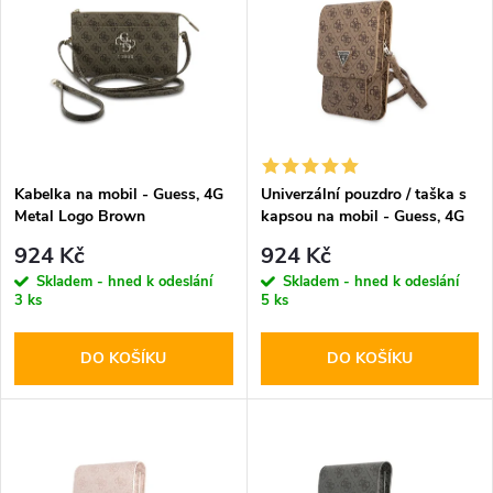
ý
Abecedně
e
p
n
i
í
s
p
Kabelka na mobil - Guess, 4G
Univerzální pouzdro / taška s
Metal Logo Brown
kapsou na mobil - Guess, 4G
p
Triangle Logo Bag Brown
r
924 Kč
924 Kč
r
Skladem - hned k odeslání
Skladem - hned k odeslání
3 ks
5 ks
o
o
DO KOŠÍKU
DO KOŠÍKU
d
d
u
u
k