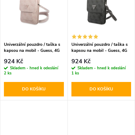
k
t
t
ů
ů
Univerzální pouzdro / taška s
Univerzální pouzdro / taška s
kapsou na mobil - Guess, 4G
kapsou na mobil - Guess, 4G
Triangle Logo Bag Pink
Triangle Logo Bag Gray
924 Kč
924 Kč
Skladem - hned k odeslání
Skladem - hned k odeslání
2 ks
1 ks
DO KOŠÍKU
DO KOŠÍKU