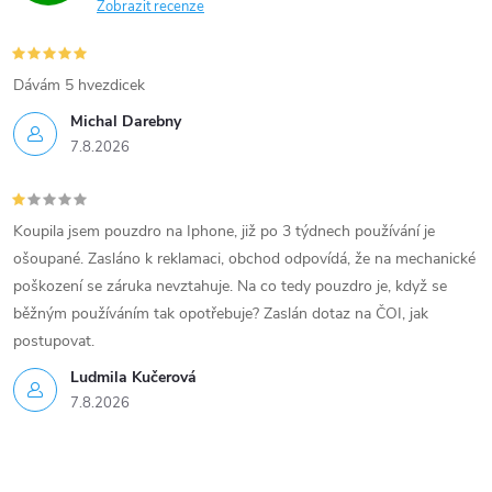
y
Zobrazit recenze
v
Dávám 5 hvezdicek
ý
Michal Darebny
p
7.8.2026
i
s
Koupila jsem pouzdro na Iphone, již po 3 týdnech používání je
ošoupané. Zasláno k reklamaci, obchod odpovídá, že na mechanické
u
poškození se záruka nevztahuje. Na co tedy pouzdro je, když se
běžným používáním tak opotřebuje? Zaslán dotaz na ČOI, jak
postupovat.
Ludmila Kučerová
7.8.2026