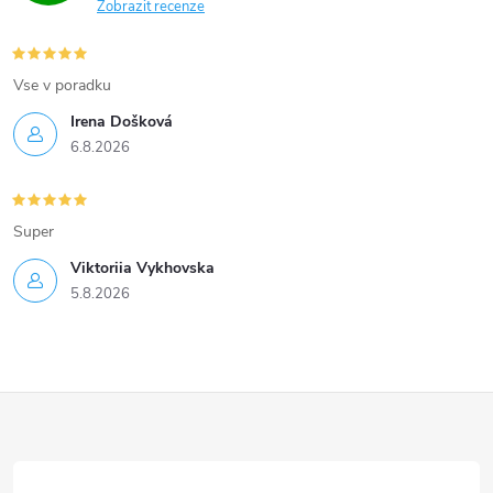
y
Zobrazit recenze
v
Vse v poradku
ý
Irena Došková
p
6.8.2026
i
s
Super
u
Viktoriia Vykhovska
5.8.2026
Z
á