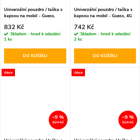
Univerzální pouzdro / taška s
Univerzální pouzdro / taška s
kapsou na mobil - Guess,
kapsou na mobil - Guess, 4G
Grained Triangle Blue
Big Love Black
832 Kč
742 Kč
Skladem - hned k odeslání
Skladem - hned k odeslání
1 ks
2 ks
DO KOŠÍKU
DO KOŠÍKU
Akce
Akce
–9 %
–9 %
824 Kč
824 Kč