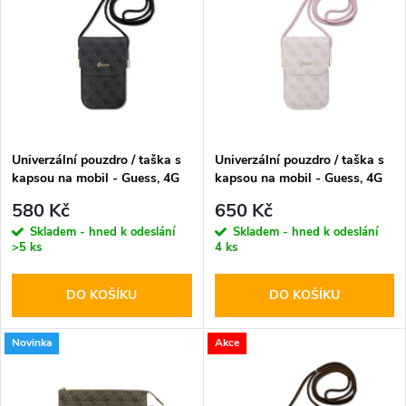
ý
Abecedně
e
p
n
i
í
s
p
Univerzální pouzdro / taška s
Univerzální pouzdro / taška s
kapsou na mobil - Guess, 4G
kapsou na mobil - Guess, 4G
p
Metal Logo Script Black
Metal Logo Script Pink
r
580 Kč
650 Kč
r
Skladem - hned k odeslání
Skladem - hned k odeslání
>5 ks
4 ks
o
o
DO KOŠÍKU
DO KOŠÍKU
d
d
u
Novinka
Akce
u
k