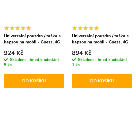
Univerzální pouzdro / taška s
Univerzální pouzdro / taška s
kapsou na mobil - Guess, 4G
kapsou na mobil - Guess, 4G
Triangle Logo Bag Brown
Metal Logo Bag Gray
924 Kč
894 Kč
Skladem - hned k odeslání
Skladem - hned k odeslání
5 ks
1 ks
DO KOŠÍKU
DO KOŠÍKU