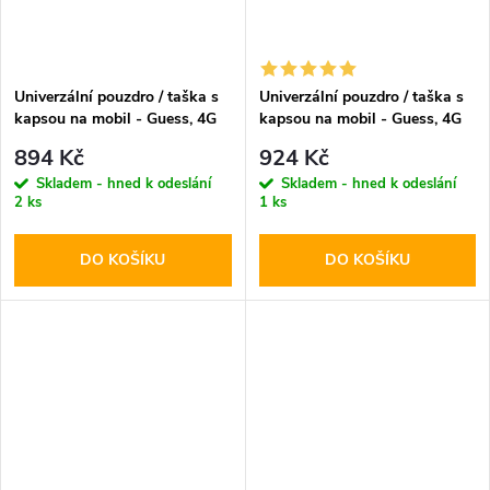
Univerzální pouzdro / taška s
Univerzální pouzdro / taška s
kapsou na mobil - Guess, 4G
kapsou na mobil - Guess, 4G
Metal Logo Bag Brown
Saffiano Logo Bag Black
894 Kč
924 Kč
Skladem - hned k odeslání
Skladem - hned k odeslání
2 ks
1 ks
DO KOŠÍKU
DO KOŠÍKU