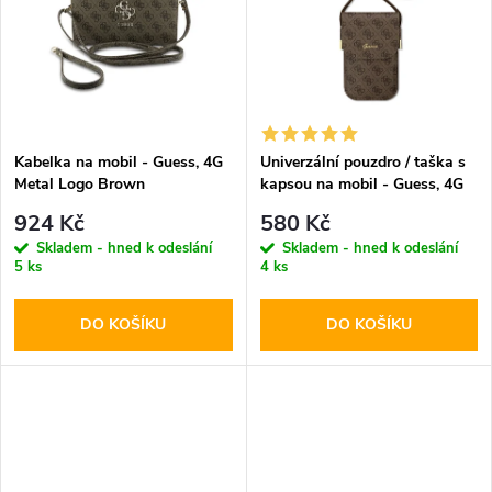
k
t
t
ů
ů
Kabelka na mobil - Guess, 4G
Univerzální pouzdro / taška s
Metal Logo Brown
kapsou na mobil - Guess, 4G
Metal Logo Script Brown
924 Kč
580 Kč
Skladem - hned k odeslání
Skladem - hned k odeslání
5 ks
4 ks
DO KOŠÍKU
DO KOŠÍKU