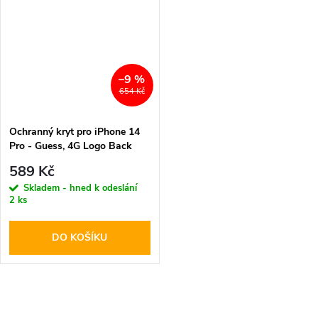
–9 %
654 Kč
Ochranný kryt pro iPhone 14
Pro - Guess, 4G Logo Back
Gray
589 Kč
Skladem - hned k odeslání
2 ks
DO KOŠÍKU
O