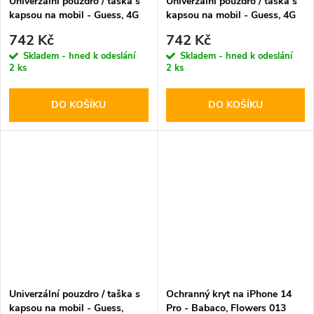
Univerzální pouzdro / taška s
Univerzální pouzdro / taška s
kapsou na mobil - Guess, 4G
kapsou na mobil - Guess, 4G
Peony Multicolor Black
Peony Multicolor Brown
742 Kč
742 Kč
Skladem - hned k odeslání
Skladem - hned k odeslání
2 ks
2 ks
DO KOŠÍKU
DO KOŠÍKU
Univerzální pouzdro / taška s
Ochranný kryt na iPhone 14
kapsou na mobil - Guess,
Pro - Babaco, Flowers 013