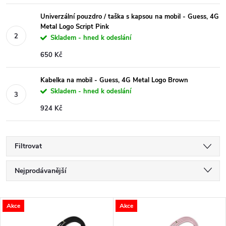
Univerzální pouzdro / taška s kapsou na mobil - Guess, 4G
Metal Logo Script Pink
Skladem - hned k odeslání
650 Kč
Kabelka na mobil - Guess, 4G Metal Logo Brown
Skladem - hned k odeslání
924 Kč
Filtrovat
Ř
Nejprodávanější
a
Nejlevnější
V
Akce
Akce
Nejdražší
z