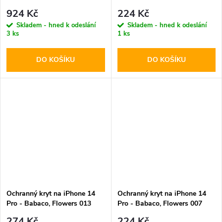
Grained Triangle Black
Black
924 Kč
224 Kč
Skladem - hned k odeslání
Skladem - hned k odeslání
3 ks
1 ks
DO KOŠÍKU
DO KOŠÍKU
Ochranný kryt na iPhone 14
Ochranný kryt na iPhone 14
Pro - Babaco, Flowers 013
Pro - Babaco, Flowers 007
Transparent
274 Kč
224 Kč