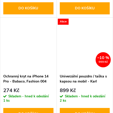
DO KOŠÍKU
DO KOŠÍKU
Akce
–10 %
999 Kč
Ochranný kryt na iPhone 14
Univerzální pouzdro / taška s
Pro - Babaco, Fashion 004
kapsou na mobil - Karl
Lagerfeld, Saffiano Monogram
274 Kč
899 Kč
Choupette NFT Wallet Black
Skladem - hned k odeslání
Skladem - hned k odeslání
1 ks
2 ks