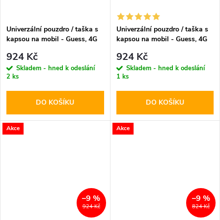
Univerzální pouzdro / taška s
Univerzální pouzdro / taška s
kapsou na mobil - Guess, 4G
kapsou na mobil - Guess, 4G
Triangle Logo Bag Pink
Triangle Logo Bag Gray
924 Kč
924 Kč
Skladem - hned k odeslání
Skladem - hned k odeslání
2 ks
1 ks
DO KOŠÍKU
DO KOŠÍKU
Akce
Akce
–9 %
–9 %
924 Kč
824 Kč