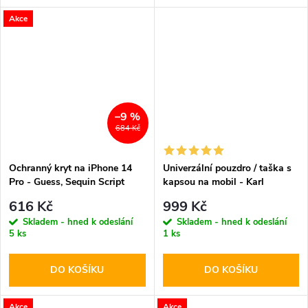
Akce
–9 %
684 Kč
Ochranný kryt na iPhone 14
Univerzální pouzdro / taška s
Pro - Guess, Sequin Script
kapsou na mobil - Karl
Logo Black
Lagerfeld, Metal Logo NFT
616 Kč
999 Kč
Wallet Black
Skladem - hned k odeslání
Skladem - hned k odeslání
5 ks
1 ks
DO KOŠÍKU
DO KOŠÍKU
Akce
Akce