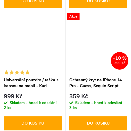
DO KOŠÍKU
DO KOŠÍKU
Akce
–10 %
399 Kč
Univerzální pouzdro / taška s
Ochranný kryt na iPhone 14
kapsou na mobil - Karl
Pro - Guess, Sequin Script
Lagerfeld, Saffiano Monogram
Logo Purple
999 Kč
359 Kč
Ikonik NFT Wallet Black
Skladem - hned k odeslání
Skladem - hned k odeslání
2 ks
3 ks
DO KOŠÍKU
DO KOŠÍKU