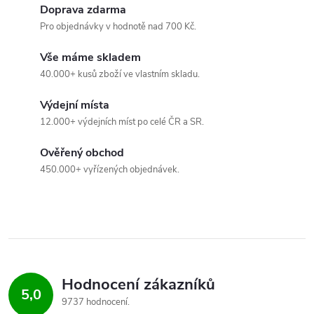
v
Doprava zdarma
Pro objednávky v hodnotě nad 700 Kč.
l
Vše máme skladem
á
40.000+ kusů zboží ve vlastním skladu.
d
Výdejní místa
a
12.000+ výdejních míst po celé ČR a SR.
c
Ověřený obchod
450.000+ vyřízených objednávek.
í
p
r
v
Hodnocení zákazníků
k
5,0
9737 hodnocení