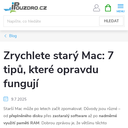
Přejít
NÁKUPNÍ
KOŠÍK
na
obsah
HLEDAT
Blog
Zrychlete starý Mac: 7
tipů, které opravdu
fungují
9.7.2025
Starší Mac může po letech začít zpomalovat. Důvody jsou různé –
od
přeplněného disku
přes
zastaralý software
až po
nadměrné
využití paměti RAM
. Dobrou zprávou je, že většinu těchto