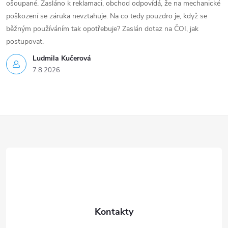
ošoupané. Zasláno k reklamaci, obchod odpovídá, že na mechanické
poškození se záruka nevztahuje. Na co tedy pouzdro je, když se
běžným používáním tak opotřebuje? Zaslán dotaz na ČOI, jak
postupovat.
Ludmila Kučerová
7.8.2026
Z
á
p
a