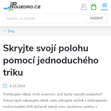
Přejít
NÁKUPNÍ
KOŠÍK
na
obsah
HLEDAT
Blog
Skryjte svojí polohu
pomocí jednoduchého
triku
6.10.2024
Potřebujete někdy chvíli soukromí, aniž byste vzbudili podezření?
Pokud tajně nakupujete dárek nebo plánujete večírek s překvapením,
možná budete chtít dočasně zakrýt svou skutečnou polohu v