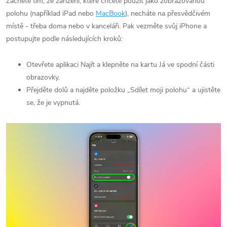
Začněte tím, že zařízení, které chcete použít jako zobrazovanou
polohu (například iPad nebo
MacBook
), necháte na přesvědčivém
místě - třeba doma nebo v kanceláři. Pak vezměte svůj iPhone a
postupujte podle následujících kroků:
Otevřete aplikaci Najít a klepněte na kartu Já ve spodní části
obrazovky.
Přejděte dolů a najděte položku „Sdílet moji polohu“ a ujistěte
se, že je vypnutá.