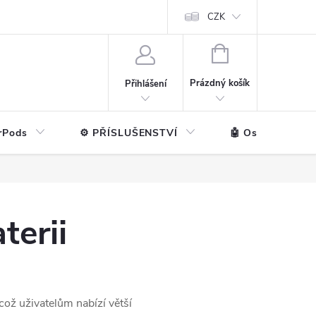
ntakt
💼 Pro firmy
CZK
NÁKUPNÍ
KOŠÍK
Prázdný košík
Přihlášení
rPods
⚙️ PŘÍSLUŠENSTVÍ
🤖 Ostatní značk
terii
což uživatelům nabízí větší