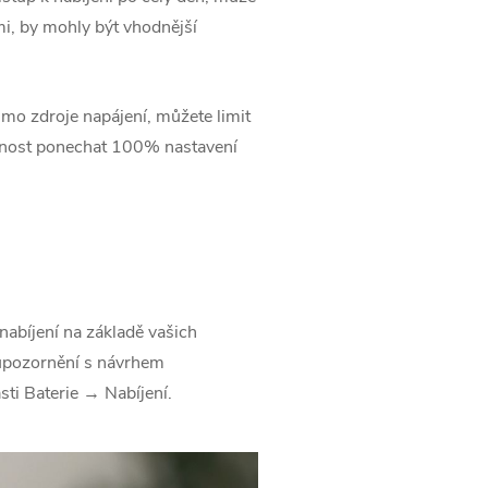
ími, by mohly být vhodnější
imo zdroje napájení, můžete limit
možnost ponechat 100% nastavení
nabíjení na základě vašich
e upozornění s návrhem
sti Baterie → Nabíjení.