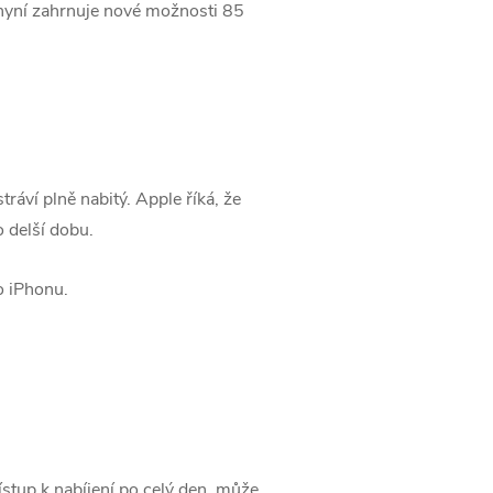
, nyní zahrnuje nové možnosti 85
tráví plně nabitý. Apple říká, že
o delší dobu.
‌iPhonu‌.
stup k nabíjení po celý den, může