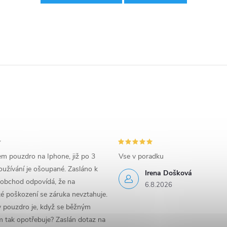
em pouzdro na Iphone, již po 3
Vse v poradku
užívání je ošoupané. Zasláno k
Irena Došková
 obchod odpovídá, že na
6.8.2026
é poškození se záruka nevztahuje.
y pouzdro je, když se běžným
 tak opotřebuje? Zaslán dotaz na