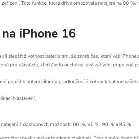
h zařízení. Tato funkce, která dříve omezovala nabíjení na 80 %
t na iPhone 16
íl zlepšit životnost baterie tím, že zkrátí čas, který váš iPhone s
ná pro uživatele, kteří často nechávají svá zařízení připojená p
ení použít k potenciálnímu prodloužení životnosti baterie vašeho 
likaci Nastavení.
it nabíjení z dostupných možností: 80 %, 85 %, 90 % a 95 %.
 vezměte v úvahu své každodenní zvyklosti. Pokud máte často pří