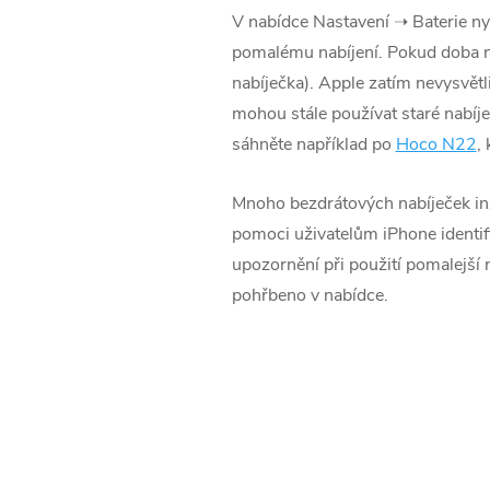
V nabídce Nastavení ➝ Baterie ny
pomalému nabíjení. Pokud doba n
nabíječka). Apple zatím nevysvětli
mohou stále používat staré nabíječ
sáhněte například po
Hoco N22
,
Mnoho bezdrátových nabíječek inze
pomoci uživatelům ‌‌iPhone‌ identi
upozornění při použití pomalejší 
pohřbeno v nabídce.