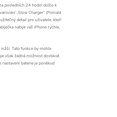
 za posledních 24 hodin došlo k
 varování „Slow Charger“ (Pomalá
žitečný detail pro uživatele, kteří
abíječka nabije váš iPhone rychle,
 nižší. Tato funkce by mohla
istuje však žádná možnost dostávat
e nastavení baterie je poněkud