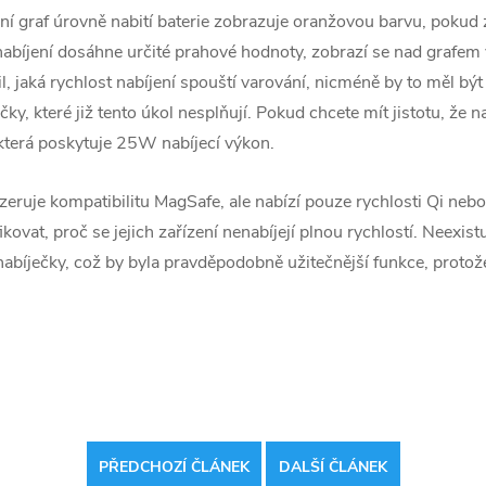
ní graf úrovně nabití baterie zobrazuje oranžovou barvu, pokud
abíjení dosáhne určité prahové hodnoty, zobrazí se nad grafem
l, jaká rychlost nabíjení spouští varování, nicméně by to měl být u
ky, které již tento úkol nesplňují. Pokud chcete mít jistotu, že n
 která poskytuje 25W nabíjecí výkon.
ruje kompatibilitu MagSafe, ale nabízí pouze rychlosti Qi nebo
fikovat, proč se jejich zařízení nenabíjejí plnou rychlostí. Neex
nabíječky, což by byla pravděpodobně užitečnější funkce, protož
PŘEDCHOZÍ ČLÁNEK
DALŠÍ ČLÁNEK