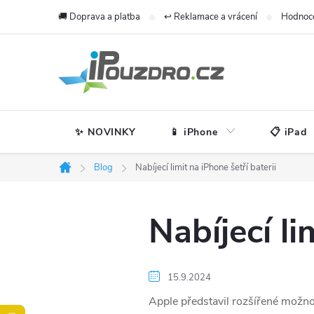
Přejít
🚚 Doprava a platba
↩️ Reklamace a vrácení
Hodnoc
na
obsah
✨ NOVINKY
📱 iPhone
📋 iPad
Blog
Nabíjecí limit na iPhone šetří baterii
Domů
Nabíjecí li
15.9.2024
Apple představil rozšířené možno