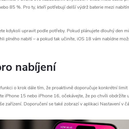
 nebo 85 %. Pro ty, kteří potřebují delší výdrž baterie mezi nabit
te kdykoli upravit podle potřeby. Pokud plánujete dlouhý den m
hli plného nabití – a pokud tak učiníte, ‌iOS 18‌ vám nabídne 
ro nabíjení
funkci o krok dále tím, že proaktivně doporučuje konkrétní limit 
te ‌iPhone 15‌ nebo ‌iPhone 16‌, očekávejte, že po chvíli obdržít
še zařízení. Doporučení se také zobrazí v aplikaci Nastavení v čá