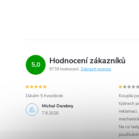
Hodnocení zákazníků
5,0
9739 hodnocení
Zobrazit recenze
Dávám 5 hvezdicek
Koupila js
týdnech po
Michal Darebny
reklamaci,
7.8.2026
mechanick
Na co ted
používáním