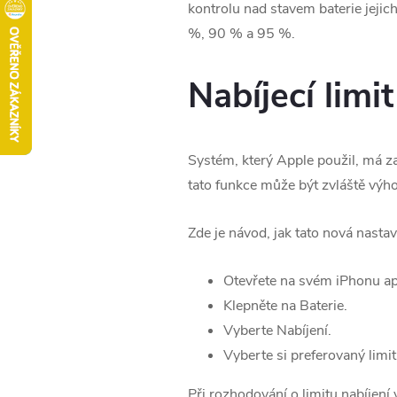
kontrolu nad stavem baterie jejic
%, 90 % a 95 %.
Nabíjecí limi
Systém, který Apple použil, má za c
tato funkce může být zvláště výhod
Zde je návod, jak tato nová nastav
Otevřete na svém ‌iPhonu‌ ap
Klepněte na Baterie.
Vyberte Nabíjení.
Vyberte si preferovaný lim
Při rozhodování o limitu nabíjení