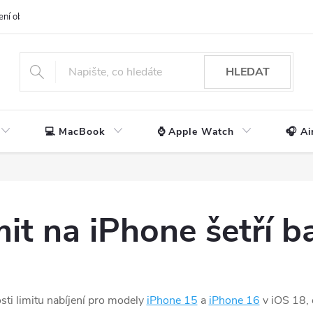
ení obchodu
📃 Obchodní podmínky
🔒 Ochrana os. údajů
📞 Ko
HLEDAT
💻 MacBook
⌚ Apple Watch
🎧 Ai
mit na iPhone šetří ba
sti limitu nabíjení pro modely
iPhone 15
a
iPhone 16
v iOS 18, 