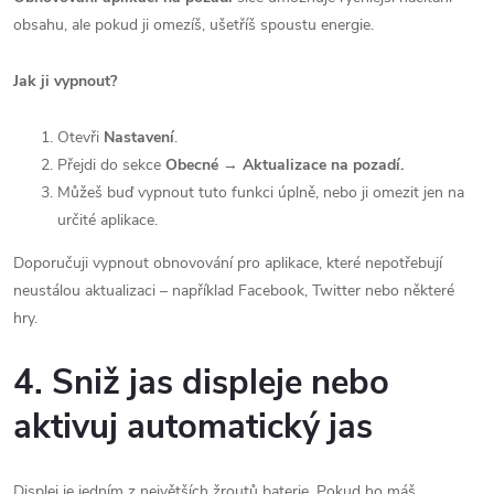
obsahu, ale pokud ji omezíš, ušetříš spoustu energie.
Jak ji vypnout?
Otevři
Nastavení
.
Přejdi do sekce
Obecné
→
Aktualizace na pozadí.
Můžeš buď vypnout tuto funkci úplně, nebo ji omezit jen na
určité aplikace.
Doporučuji vypnout obnovování pro aplikace, které nepotřebují
neustálou aktualizaci – například Facebook, Twitter nebo některé
hry.
4. Sniž jas displeje nebo
aktivuj automatický jas
Displej je jedním z největších žroutů baterie. Pokud ho máš