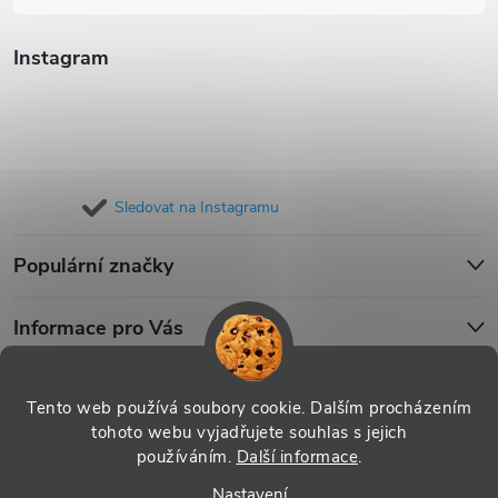
Instagram
Sledovat na Instagramu
Populární značky
Informace pro Vás
Blog
Tento web používá soubory cookie. Dalším procházením
tohoto webu vyjadřujete souhlas s jejich
používáním.
Další informace
.
Copyright 2026
iPouzdro.cz
. Všechna práva vyhrazena.
Upravit
Nastavení
nastavení cookies