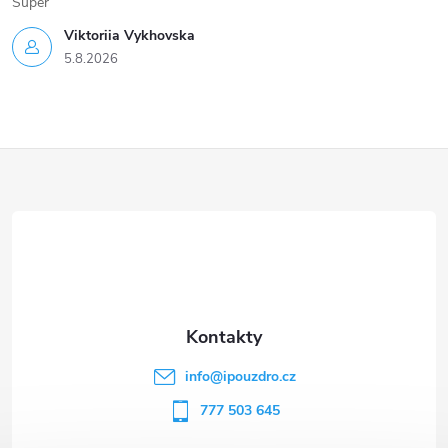
Super
Viktoriia Vykhovska
5.8.2026
Z
á
p
a
t
info
@
ipouzdro.cz
í
777 503 645