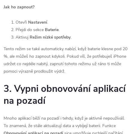
Jak ho zapnout?
Otevři
Nastavení
.
Přejdi do sekce
Baterie
.
Aktivuj
Režim nízké spotřeby
.
Tento režim se také automaticky nabízí, když baterie klesne pod 20
%, ale můžeš ho zapnout kdykoli. Pokud víš, že potřebuješ iPhone
udržet co nejdéle nabitý, zapnutí tohoto režimu už ráno ti může
pomoci výrazně prodloužit výdrž.
3. Vypni obnovování aplikací
na pozadí
Mnoho aplikací běží na pozadí i tehdy, když je aktivně nepoužíváš.
To znamená, že stále aktualizují data a vybíjejí baterii. Funkce
Obnovování aplikací na pozadí
sice umožňuje rychlejší načítání