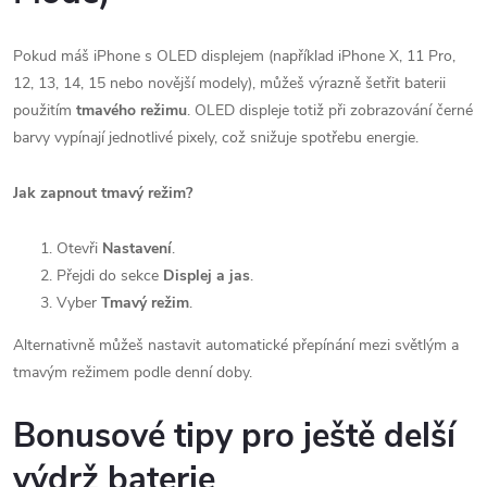
Pokud máš iPhone s OLED displejem (například iPhone X, 11 Pro,
12, 13, 14, 15 nebo novější modely), můžeš výrazně šetřit baterii
použitím
tmavého režimu
. OLED displeje totiž při zobrazování černé
barvy vypínají jednotlivé pixely, což snižuje spotřebu energie.
Jak zapnout tmavý režim?
Otevři
Nastavení
.
Přejdi do sekce
Displej a jas
.
Vyber
Tmavý režim
.
Alternativně můžeš nastavit automatické přepínání mezi světlým a
tmavým režimem podle denní doby.
Bonusové tipy pro ještě delší
výdrž baterie