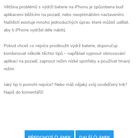
Většina problémů s výdrží baterie na iPhonu je způsobena buď
aplikacemi běžícími na pozadí, nebo neoptimálními nastaveními.
Naštěstí existuje mnoho jednoduchých úprav, které můžeš udělat,
aby ti iPhone vydržel déle nabitý.
Pokud chceš co nejvíce prodloužit výdrž baterie, doporučuji
kombinovat několik těchto tipů – například vypnout obnovování
aplikací na pozadí, zapnout režim nízké spotřeby a používat tmavý
režim.
Jaký tip ti pomohl nejvíce? Nebo máš nějaký svůj osvědčený trik?
Napiš do komentářů!
PŘEDCHOZÍ ČLÁNEK
DALŠÍ ČLÁNEK