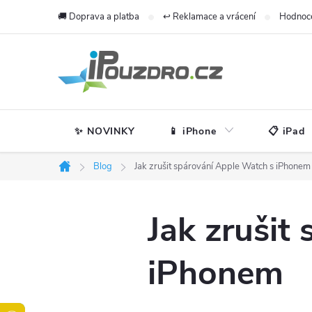
Přejít
🚚 Doprava a platba
↩️ Reklamace a vrácení
Hodnoc
na
obsah
✨ NOVINKY
📱 iPhone
📋 iPad
Blog
Jak zrušit spárování Apple Watch s iPhonem
Domů
Jak zrušit
iPhonem