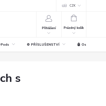
ntakt
💼 Pro firmy
CZK
NÁKUPNÍ
KOŠÍK
Prázdný košík
Přihlášení
rPods
⚙️ PŘÍSLUŠENSTVÍ
🤖 Ostatní značk
ch s