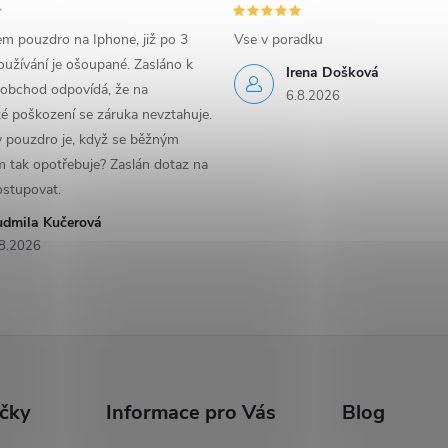
em pouzdro na Iphone, již po 3
Vse v poradku
užívání je ošoupané. Zasláno k
Irena Došková
 obchod odpovídá, že na
6.8.2026
é poškození se záruka nevztahuje.
y pouzdro je, když se běžným
 tak opotřebuje? Zaslán dotaz na
ostupovat.
udmila Kučerová
8.2026
ačky
Informace pro Vás
Blog