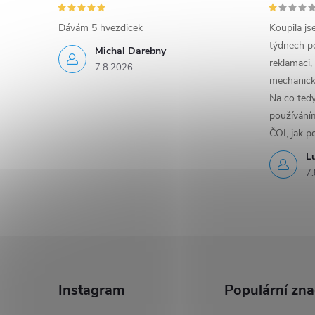
Dávám 5 hvezdicek
Koupila js
týdnech po
Michal Darebny
reklamaci,
7.8.2026
mechanick
Na co ted
používáním
ČOI, jak p
L
7.
Z
á
Instagram
Populární zn