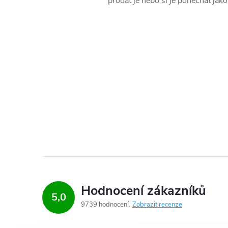
prodat je nebo si je ponechat ja
Hodnocení zákazníků
5,0
9739 hodnocení
Zobrazit recenze