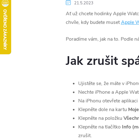
21.5.2023
Ať už chcete hodinky Apple Watch 
chvíle, kdy budete muset
Apple 
Poradíme vám, jak na to. Podle ná
Jak zrušit s
Ujistěte se, že máte v iPho
Nechte iPhone a Apple Watc
Na iPhonu otevřete aplikaci
Klepněte dole na kartu
Moje
Klepněte na položku
Všechn
Klepněte na tlačítko
Info (m
zrušit.