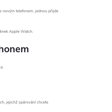
 s novým telefonem, jednou přijde
odinek Apple Watch.
iPhonem
ce.
h, jejichž spárování chcete