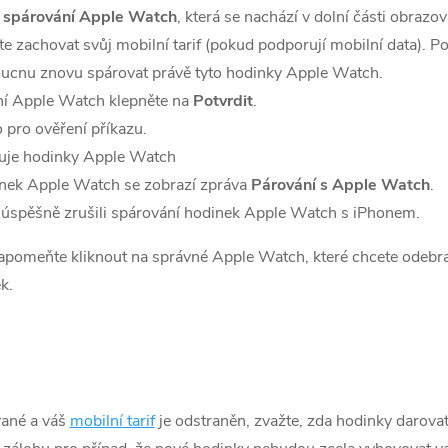
t spárování Apple Watch
, která se nachází v dolní části obrazov
ete zachovat svůj mobilní tarif (pokud podporují mobilní data). 
doucnu znovu spárovat právě tyto hodinky Apple Watch.
ní Apple Watch klepněte na
Potvrdit
.
 pro ověření příkazu.
ohuje hodinky Apple Watch
nek Apple Watch se zobrazí zpráva
Párování s Apple Watch
.
e úspěšně zrušili spárování hodinek Apple Watch s iPhonem.
zapomeňte kliknout na správné Apple Watch, které chcete odebr
k.
vané a váš
mobilní tarif
je odstraněn, zvažte, zda hodinky darovat 