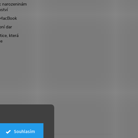
k narozeninám
nství
š MacBook
bní dar
ice, která
ce
Souhlasím