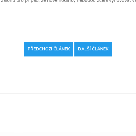
ko zálohu pro případ, že nové hodinky nebudou zcela vyhovovat v
PŘEDCHOZÍ ČLÁNEK
DALŠÍ ČLÁNEK