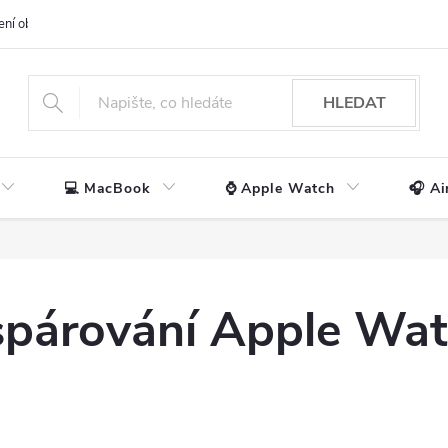
ení obchodu
📃 Obchodní podmínky
🔒 Ochrana os. údajů
📞 Ko
HLEDAT
💻 MacBook
⌚ Apple Watch
🎧 Ai
 spárování Apple Wat