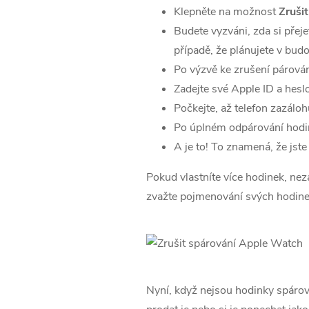
Klepněte na možnost
Zruši
Budete vyzváni, zda si přej
případě, že plánujete v bu
Po výzvě ke zrušení párová
Zadejte své Apple ID a heslo
Počkejte, až telefon zazál
Po úplném odpárování hodi
A je to! To znamená, že jst
Pokud vlastníte více hodinek, ne
zvažte pojmenování svých hodine
Nyní, když nejsou hodinky spáro