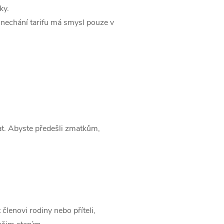
ky.
Ponechání tarifu má smysl pouze v
at. Abyste předešli zmatkům,
členovi rodiny nebo příteli,