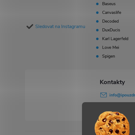
p
Baseus
Canvaslife
a
Decoded
Sledovat na Instagramu
t
DuxDucis
Karl Lagerfeld
í
Love Mei
Spigen
info
@
ipouzdr
777 503 645