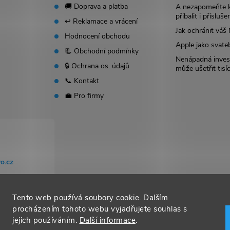
🚚 Doprava a platba
A nezapomeňte 
přibalit i přísluše
↩️ Reklamace a vrácení
Jak ochránit vá
Hodnocení obchodu
Apple jako svate
📃 Obchodní podmínky
Nenápadná invest
🔒 Ochrana os. údajů
může ušetřit tisí
📞 Kontakt
💼 Pro firmy
o.cz
Tento web používá soubory cookie. Dalším
procházením tohoto webu vyjadřujete souhlas s
jejich používáním.
Další informace
.