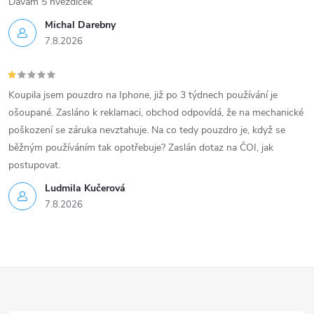
Dávám 5 hvezdicek
Michal Darebny
7.8.2026
Koupila jsem pouzdro na Iphone, již po 3 týdnech používání je
ošoupané. Zasláno k reklamaci, obchod odpovídá, že na mechanické
poškození se záruka nevztahuje. Na co tedy pouzdro je, když se
běžným používáním tak opotřebuje? Zaslán dotaz na ČOI, jak
postupovat.
Ludmila Kučerová
7.8.2026
Z