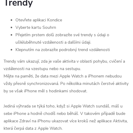
Trendy
Otevřete aplikaci Kondice
Vyberte kartu Souhrn
Přejetím prstem dolů zobrazíte své trendy s údaji o
ušlé/uběhnuté vzdálenosti a dalšími údaji.
Klepnutím na zobrazíte podrobný trend vzdálenosti
Trendy vám ukazují, zda je vaše aktivita v oblasti pohybu, cvičení a
vzdálenosti na vzestupu nebo na sestupu.
Mějte na paměti, že data mezi Apple Watch a iPhonem nebudou
vždy přesně synchronizovaná. Po několika minutách čerstvé aktivity
by se však iPhone měl s hodinkami shodovat.
Jediná výhrada se týká toho, když si Apple Watch sundáš, máš u
sebe iPhone a hodně chodíš nebo běháš. V takovém případě bude
aplikace Zdraví na iPhonu ukazovat více kroků než aplikace Aktivita,
která čerpá data z Apple Watch.