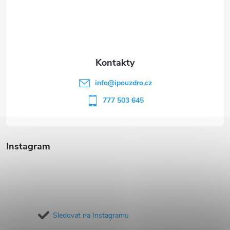
á
p
a
t
info
@
ipouzdro.cz
í
777 503 645
Instagram
Sledovat na Instagramu