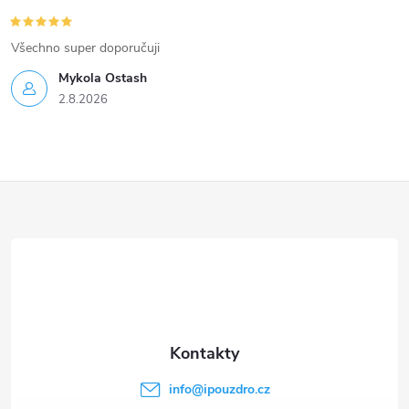
Všechno super doporučuji
Mykola Ostash
2.8.2026
Z
á
p
a
t
info
@
ipouzdro.cz