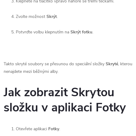
Klepněte na tlačítko vpravo nahoře se třemi tečkami.
Zvolte možnost
Skrýt
.
Potvrďte volbu klepnutím na
Skrýt fotku
.
Takto skryté soubory se přesunou do speciální složky
Skryté
, kterou
nenajdete mezi běžnými alby.
Jak zobrazit Skrytou
složku v aplikaci Fotky
Otevřete aplikaci
Fotky
.