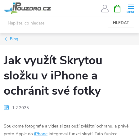
Přejít
NÁKUPNÍ
KOŠÍK
na
obsah
HLEDAT
Blog
Jak využít Skrytou
složku v iPhone a
ochránit své fotky
1.2.2025
Soukromé fotografie a videa si zaslouží zvláštní ochranu, a právě
proto Apple do
iPhone
integroval funkci skrytí. Tato funkce