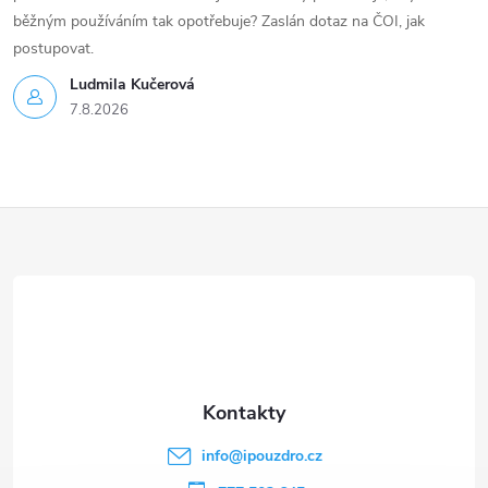
běžným používáním tak opotřebuje? Zaslán dotaz na ČOI, jak
postupovat.
Ludmila Kučerová
7.8.2026
Z
á
p
a
t
info
@
ipouzdro.cz