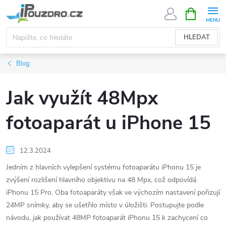
Přejít
NÁKUPNÍ
KOŠÍK
na
obsah
HLEDAT
Blog
Jak využít 48Mpx
fotoaparát u iPhone 15
12.3.2024
Jedním z hlavních vylepšení systému fotoaparátu iPhonu 15 je
zvýšení rozlišení hlavního objektivu na 48 Mpx, což odpovídá
iPhonu 15 Pro. Oba fotoaparáty však ve výchozím nastavení pořizují
24MP snímky, aby se ušetřilo místo v úložišti. Postupujte podle
návodu, jak používat 48MP fotoaparát iPhonu 15 k zachycení co