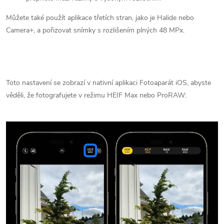
Můžete také použít aplikace třetích stran, jako je Halide nebo
Camera+, a pořizovat snímky s rozlišením plných 48 MPx.
Toto nastavení se zobrazí v nativní aplikaci Fotoaparát iOS, abyste
věděli, že fotografujete v režimu HEIF Max nebo ProRAW: