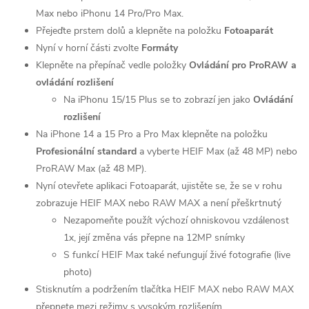
Max nebo iPhonu 14 Pro/Pro Max.
Přejeďte prstem dolů a klepněte na položku
Fotoaparát
Nyní v horní části zvolte
Formáty
Klepněte na přepínač vedle položky
Ovládání pro ProRAW a
ovládání rozlišení
Na iPhonu 15/15 Plus se to zobrazí jen jako
Ovládání
rozlišení
Na iPhone 14 a 15 Pro a Pro Max klepněte na položku
Profesionální standard
a vyberte HEIF Max (až 48 MP) nebo
ProRAW Max (až 48 MP).
Nyní otevřete aplikaci Fotoaparát, ujistěte se, že se v rohu
zobrazuje HEIF MAX nebo RAW MAX a není přeškrtnutý
Nezapomeňte použít výchozí ohniskovou vzdálenost
1x, její změna vás přepne na 12MP snímky
S funkcí HEIF Max také nefungují živé fotografie (live
photo)
Stisknutím a podržením tlačítka HEIF MAX nebo RAW MAX
přepnete mezi režimy s vysokým rozlišením