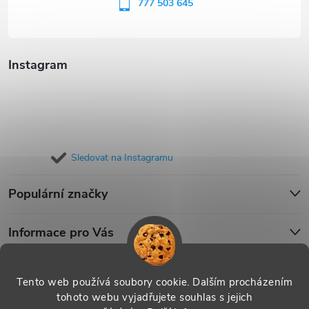
í
777 503 645
Instagram
Sledovat na Instagramu
Populární značky
Informace pro Vás
Blog
Tento web používá soubory cookie. Dalším procházením
tohoto webu vyjadřujete souhlas s jejich