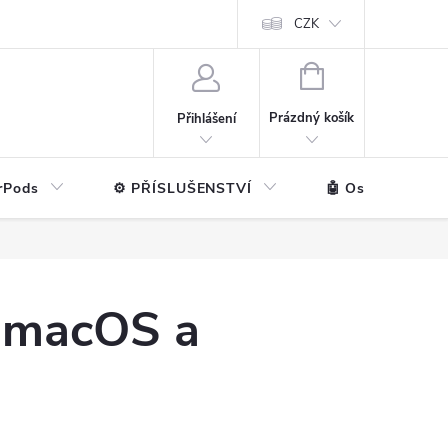
ntakt
💼 Pro firmy
CZK
NÁKUPNÍ
KOŠÍK
Prázdný košík
Přihlášení
rPods
⚙️ PŘÍSLUŠENSTVÍ
🤖 Ostatní značk
v macOS a