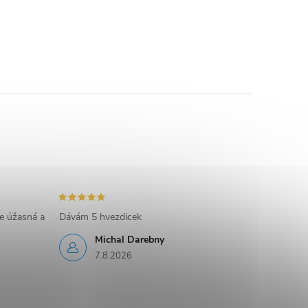
e úžasná a
Dávám 5 hvezdicek
Michal Darebny
7.8.2026