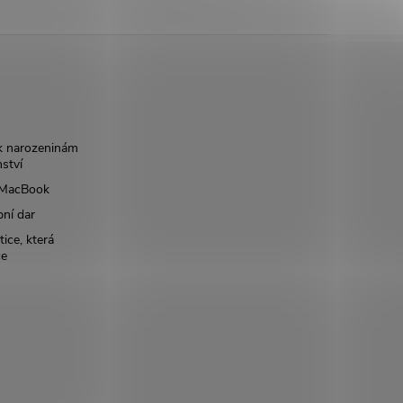
k narozeninám
nství
š MacBook
bní dar
ice, která
ce