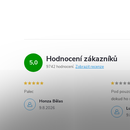
Hodnocení zákazníků
5,0
9742 hodnocení
Zobrazit recenze
Palec
Pod pouzd
dokud ho 
Honza Bělas
9.8.2026
L
9.