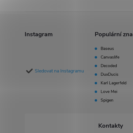
Z
á
Instagram
Populární zn
p
Baseus
Canvaslife
a
Decoded
Sledovat na Instagramu
t
DuxDucis
Karl Lagerfeld
í
Love Mei
Spigen