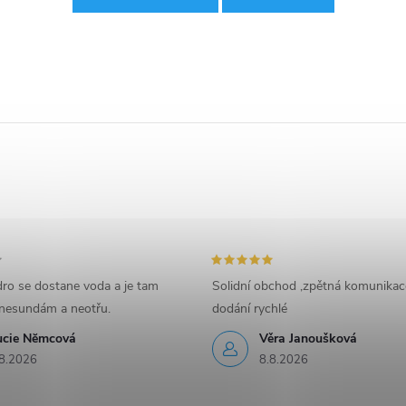
ro se dostane voda a je tam
Solidní obchod ,zpětná komunikac
nesundám a neotřu.
dodání rychlé
ucie Nĕmcová
Věra Janoušková
8.2026
8.8.2026