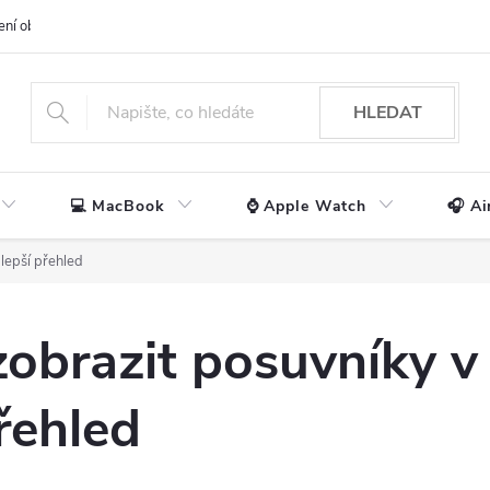
ení obchodu
📃 Obchodní podmínky
🔒 Ochrana os. údajů
📞 Ko
HLEDAT
💻 MacBook
⌚ Apple Watch
🎧 Ai
 lepší přehled
 zobrazit posuvníky 
řehled