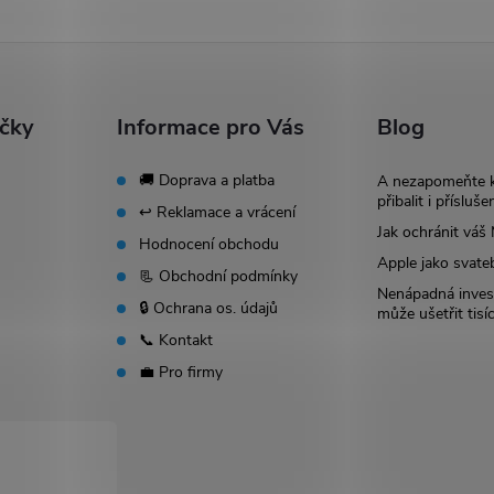
ačky
Informace pro Vás
Blog
🚚 Doprava a platba
A nezapomeňte 
přibalit i přísluše
↩️ Reklamace a vrácení
Jak ochránit vá
Hodnocení obchodu
Apple jako svate
📃 Obchodní podmínky
Nenápadná invest
🔒 Ochrana os. údajů
může ušetřit tisí
📞 Kontakt
💼 Pro firmy