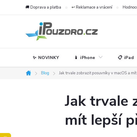
Přejít
🚚 Doprava a platba
↩️ Reklamace a vrácení
Hodnoc
na
obsah
✨ NOVINKY
📱 iPhone
📋 iPad
Blog
Jak trvale zobrazit posuvníky v macOS a mít
Domů
Jak trvale
mít lepší p